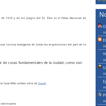
No
de 1929 y de los juegos del 92. Éste es el Palau Nacional de
O
H
E
na curiosa amalgama de todas las arquitecturas del país de lo
H
Y
H
par de cosas fundamentales de la ciudad, como son:
U
H
E
y la Casa Milà, ambas obra de
Gaudí
.
H
P
H
 interesante.