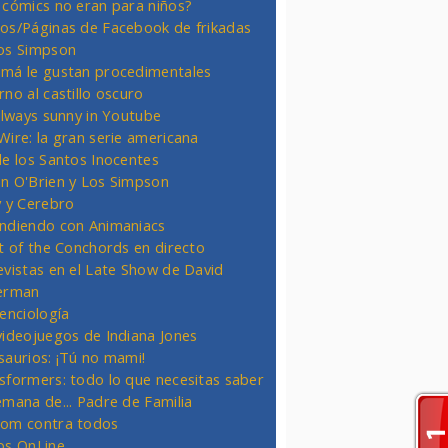
 cómics no eran para niños?
os/Páginas de Facebook de frikadas
os Simpson
má le gustan procedimentales
rno al castillo oscuro
 always sunny in Youtube
Wire: la gran serie americana
de los Santos Inocentes
n O'Brien y Los Simpson
y y Cerebro
ndiendo con Animaniacs
ht of the Conchords en directo
evistas en el Late Show de David
erman
ienciología
videojuegos de Indiana Jones
saurios: ¡Tú no mami!
sformers: todo lo que necesitas saber
emana de... Padre de Familia
om contra todos
os OnLine