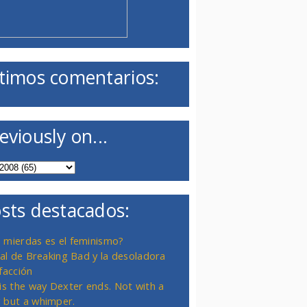
timos comentarios:
eviously on...
sts destacados:
 mierdas es el feminismo?
inal de Breaking Bad y la desoladora
facción
 is the way Dexter ends. Not with a
 but a whimper.