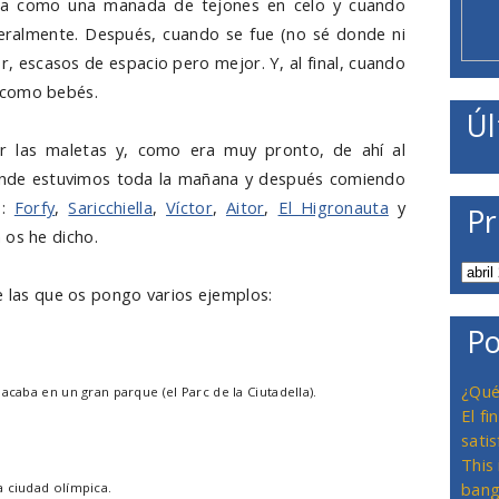
ba como una manada de tejones en celo y cuando
iteralmente. Después, cuando se fue (no sé donde ni
 escasos de espacio pero mejor. Y, al final, cuando
 como bebés.
Úl
ar las maletas y, como era muy pronto, de ahí al
donde estuvimos toda la mañana y después comiendo
s:
Forfy
,
Saricchiella
,
Víctor
,
Aitor
,
El Higronauta
y
Pr
 os he dicho.
e las que os pongo varios ejemplos:
Po
¿Qué
acaba en un gran parque (el Parc de la Ciutadella).
El f
satis
This
bang
a ciudad olímpica.