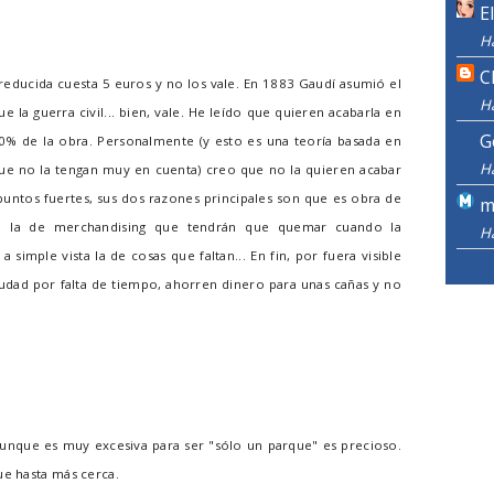
E
H
C
 reducida cuesta 5 euros y no los vale. En 1883 Gaudí asumió el
H
 la guerra civil... bien, vale. He leído que quieren acabarla en
G
0% de la obra. Personalmente (y esto es una teoría basada en
H
 que no la tengan muy en cuenta) creo que no la quieren acabar
puntos fuertes, sus dos razones principales son que es obra de
m
n la de merchandising que tendrán que quemar cuando la
H
simple vista la de cosas que faltan... En fin, por fuera visible
ciudad por falta de tiempo, ahorren dinero para unas cañas y no
aunque es muy excesiva para ser "sólo un parque" es precioso.
ue hasta más cerca.