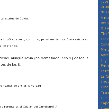
¿Los
Grup
de L
A ma
tica estatua de Colón.
Reto
It´s
The 
Día 
sta lo gótico) pero, cómo no, perra suerte, por fuera estaba en
Cona
, Telefónica.
Pink
Apre
cosas, aunque llovía (no demasiado, eso sí) desde la
Flig
tes de las 8.
Entr
Lett
La C
Los 
on ganas de entrar, la verdad.
Dino
Tran
La s
Capc
 diferente es el Catalán del Castellano? :P
Jueg