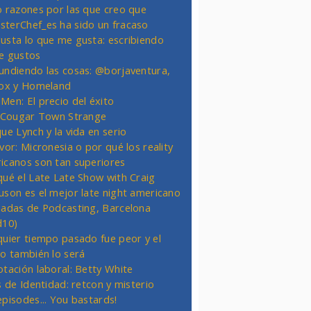
o razones por las que creo que
terChef_es ha sido un fracaso
usta lo que me gusta: escribiendo
e gustos
undiendo las cosas: @borjaventura,
Fox y Homeland
Men: El precio del éxito
t Cougar Town Strange
ue Lynch y la vida en serio
vor: Micronesia o por qué los reality
icanos son tan superiores
qué el Late Late Show with Craig
uson es el mejor late night americano
nadas de Podcasting, Barcelona
d10)
quier tiempo pasado fue peor y el
ro también lo será
otación laboral: Betty White
s de Identidad: retcon y misterio
episodes... You bastards!