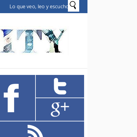
Lo que veo, leo y escucho