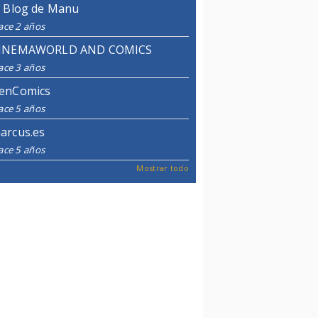
l Blog de Manu
ace 2 años
INEMAWORLD AND COMICS
ace 3 años
enComics
ace 5 años
arcus.es
ace 5 años
Mostrar todo