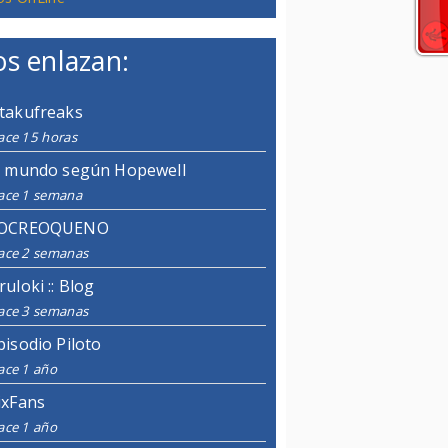
s enlazan:
takufreaks
ace 15 horas
l mundo según Hopewell
ace 1 semana
OCREOQUENO
ace 2 semanas
ruloki :: Blog
ace 3 semanas
pisodio Piloto
ace 1 año
ixFans
ace 1 año