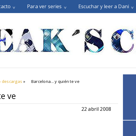
tacto
Para ver series
Escuchar y leer a Dani
o descargas
»
Barcelona... y quién te ve
te ve
22 abril 2008