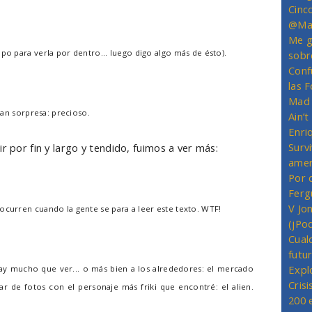
Cinc
@Mas
Me g
po para verla por dentro... luego digo algo más de ésto).
sobr
Conf
las 
Mad 
gran sorpresa: precioso.
Ain’
Enriq
Survi
r por fin y largo y tendido, fuimos a ver más:
amer
Por 
Ferg
V Jo
ocurren cuando la gente se para a leer este texto. WTF!
(jPo
Cual
futu
Expl
y mucho que ver... o más bien a los alrededores: el mercado
Crisi
r de fotos con el personaje más friki que encontré: el alien.
200 