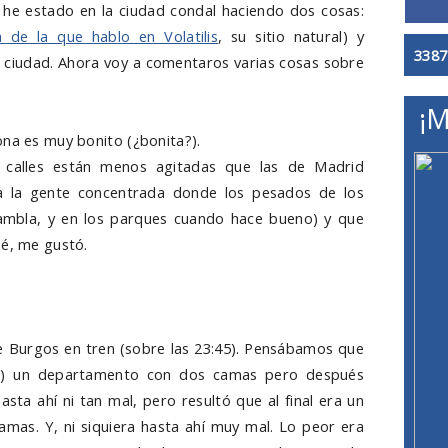
 he estado en la ciudad condal haciendo dos cosas:
 de la que hablo en Volatilis
, su sitio natural) y
3387
a ciudad. Ahora voy a comentaros varias cosas sobre
¡M
ona es muy bonito (¿bonita?).
 calles están menos agitadas que las de Madrid
a la gente concentrada donde los pesados de los
ambla, y en los parques cuando hace bueno) y que
sé, me gustó.
de Burgos en tren (sobre las 23:45). Pensábamos que
et) un departamento con dos camas pero después
sta ahí ni tan mal, pero resultó que al final era un
amas. Y, ni siquiera hasta ahí muy mal. Lo peor era