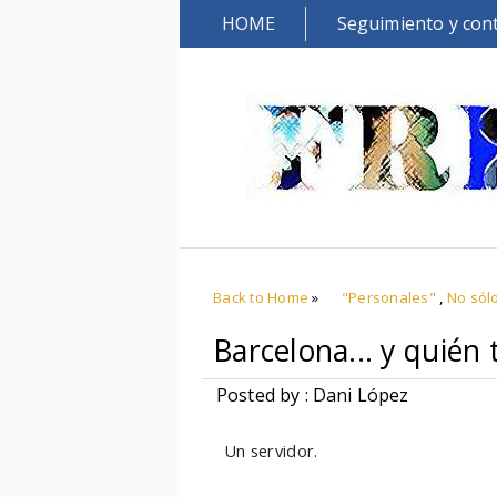
HOME
Seguimiento y con
Back to Home
»
"Personales"
,
No sól
Barcelona... y quién 
Posted by : Dani López
Un servidor.