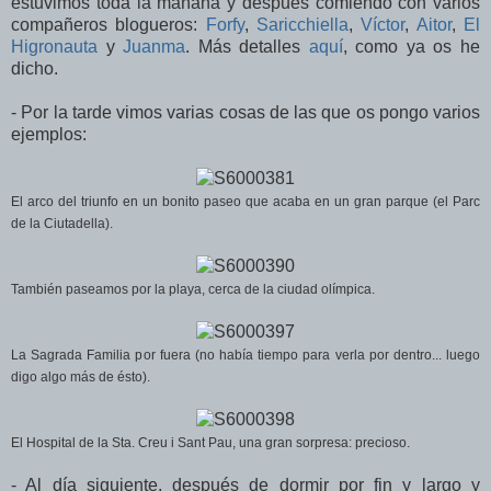
estuvimos toda la mañana y después comiendo con varios
compañeros blogueros:
Forfy
,
Saricchiella
,
Víctor
,
Aitor
,
El
Higronauta
y
Juanma
. Más detalles
aquí
, como ya os he
dicho.
- Por la tarde vimos varias cosas de las que os pongo varios
ejemplos:
El arco del triunfo en un bonito paseo que acaba en un gran parque (el Parc
de la Ciutadella).
También paseamos por la playa, cerca de la ciudad olímpica.
La Sagrada Familia por fuera (no había tiempo para verla por dentro... luego
digo algo más de ésto).
El Hospital de la Sta. Creu i Sant Pau, una gran sorpresa: precioso.
- Al día siguiente, después de dormir por fin y largo y