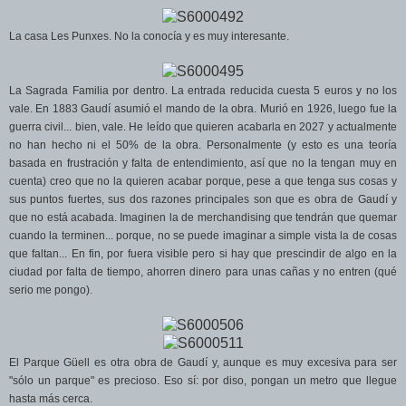
La casa Les Punxes. No la conocía y es muy interesante.
La Sagrada Familia por dentro. La entrada reducida cuesta 5 euros y no los
vale. En 1883 Gaudí asumió el mando de la obra. Murió en 1926, luego fue la
guerra civil... bien, vale. He leído que quieren acabarla en 2027 y actualmente
no han hecho ni el 50% de la obra. Personalmente (y esto es una teoría
basada en frustración y falta de entendimiento, así que no la tengan muy en
cuenta) creo que no la quieren acabar porque, pese a que tenga sus cosas y
sus puntos fuertes, sus dos razones principales son que es obra de Gaudí y
que no está acabada. Imaginen la de merchandising que tendrán que quemar
cuando la terminen... porque, no se puede imaginar a simple vista la de cosas
que faltan... En fin, por fuera visible pero si hay que prescindir de algo en la
ciudad por falta de tiempo, ahorren dinero para unas cañas y no entren (qué
serio me pongo).
El Parque Güell es otra obra de Gaudí y, aunque es muy excesiva para ser
"sólo un parque" es precioso. Eso sí: por diso, pongan un metro que llegue
hasta más cerca.