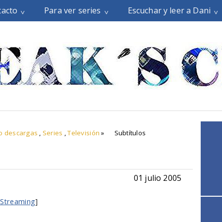
tacto
Para ver series
Escuchar y leer a Dani
o descargas
,
Series
,
Televisión
»
Subtítulos
01 julio 2005
 Streaming
]