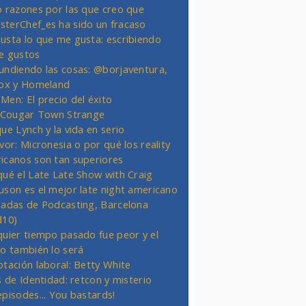
o razones por las que creo que
terChef_es ha sido un fracaso
usta lo que me gusta: escribiendo
e gustos
undiendo las cosas: @borjaventura,
Fox y Homeland
Men: El precio del éxito
t Cougar Town Strange
ue Lynch y la vida en serio
vor: Micronesia o por qué los reality
icanos son tan superiores
qué el Late Late Show with Craig
uson es el mejor late night americano
nadas de Podcasting, Barcelona
d10)
quier tiempo pasado fue peor y el
ro también lo será
otación laboral: Betty White
s de Identidad: retcon y misterio
episodes... You bastards!