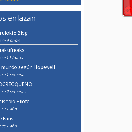
s enlazan:
ruloki :: Blog
ace 9 horas
takufreaks
ace 11 horas
l mundo según Hopewell
ace 1 semana
OCREOQUENO
ace 2 semanas
pisodio Piloto
ace 1 año
ixFans
ace 1 año