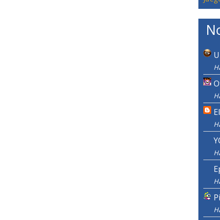
No
U
H
O
H
E
H
Y
H
E
H
P
H