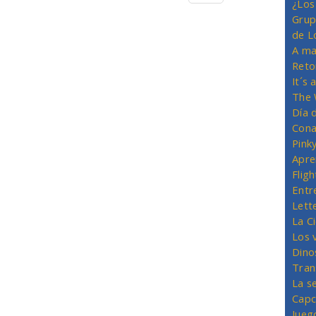
¿Los
Grup
de L
A ma
Reto
It´s
The 
Día 
Cona
Pink
Apre
Flig
Entr
Lett
La C
Los 
Dino
Tran
La s
Capc
Jueg