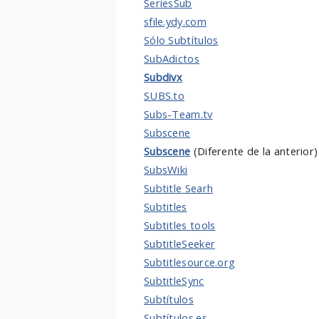
SeriesSub
sfile.ydy.com
Sólo Subtítulos
SubAdictos
Subdivx
SUBS.to
Subs-Team.tv
Subscene
Subscene
(Diferente de la anterior)
SubsWiki
Subtitle Searh
Subtitles
Subtitles tools
SubtitleSeeker
Subtitlesource.org
SubtitleSync
Subtítulos
Subtítulos.es