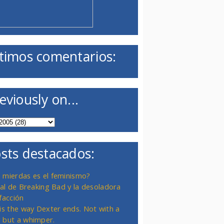
timos comentarios:
eviously on...
sts destacados:
 mierdas es el feminismo?
inal de Breaking Bad y la desoladora
facción
 is the way Dexter ends. Not with a
 but a whimper.