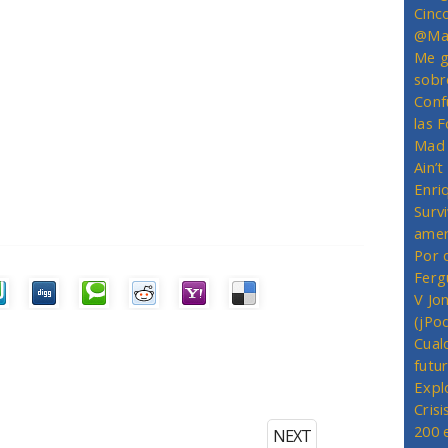
Cinc
@Mas
Me g
sobr
Conf
las 
Mad 
Ain’
Enriq
Survi
amer
Por 
Ferg
V Jo
(jPo
Cual
futu
Expl
Crisi
200 
NEXT