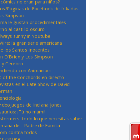
 cómics no eran para niños?
os/Páginas de Facebook de frikadas
os Simpson
má le gustan procedimentales
rno al castillo oscuro
 always sunny in Youtube
Wire: la gran serie americana
de los Santos Inocentes
n O'Brien y Los Simpson
y y Cerebro
ndiendo con Animaniacs
ht of the Conchords en directo
evistas en el Late Show de David
erman
ienciología
videojuegos de Indiana Jones
saurios: ¡Tú no mami!
sformers: todo lo que necesitas saber
emana de... Padre de Familia
om contra todos
os OnLine