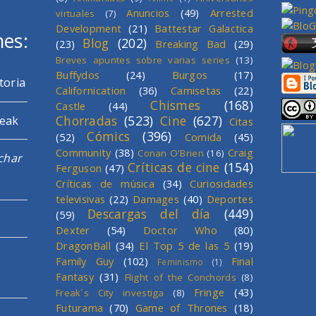
Anuncios
(49)
Arrested
virtuales
(7)
Development
(21)
Battestar Galactica
mes:
Blog
(202)
(23)
Breaking Bad
(29)
Breves apuntes sobre varias series
(13)
Buffydos
(24)
Burgos
(17)
toria
Californication
(36)
Camisetas
(22)
Chismes
(168)
Castle
(44)
Chorradas
(523)
Cine
(627)
reak
Citas
Cómics
(396)
(52)
Comida
(45)
Community
(38)
Craig
Conan O'Brien
(16)
char
Críticas de cine
(154)
Ferguson
(47)
Críticas de música
(34)
Curiosidades
televisivas
(22)
Damages
(40)
Deportes
Descargas del día
(449)
(59)
Dexter
(54)
Doctor Who
(80)
DragonBall
(34)
El Top 5 de las 5
(19)
Family Guy
(102)
Final
Feminismo
(1)
Fantasy
(31)
Flight of the Conchords
(8)
Fringe
(43)
Freak´s City investiga
(8)
Futurama
(70)
Game of Thrones
(18)