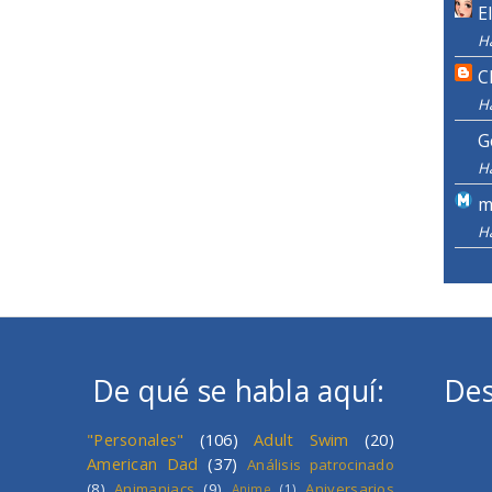
E
H
C
H
G
H
m
H
De qué se habla aquí:
Des
"Personales"
(106)
Adult Swim
(20)
American Dad
(37)
Análisis patrocinado
(8)
Animaniacs
(9)
Aniversarios
Anime
(1)