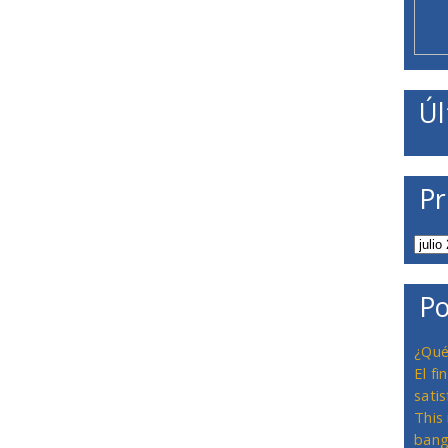
Úl
Pr
Po
¿Qué
El f
satis
This
bang