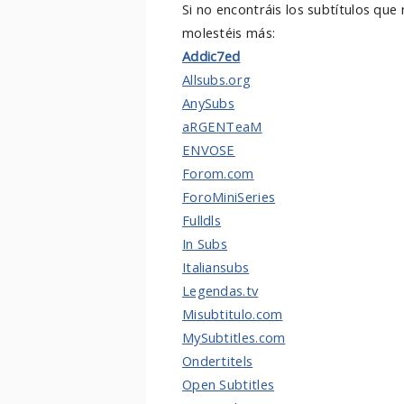
Si no encontráis los subtítulos que
molestéis más:
Addic7ed
Allsubs.org
AnySubs
aRGENTeaM
ENVOSE
Forom.com
ForoMiniSeries
Fulldls
In Subs
Italiansubs
Legendas.tv
Misubtitulo.com
MySubtitles.com
Ondertitels
Open Subtitles