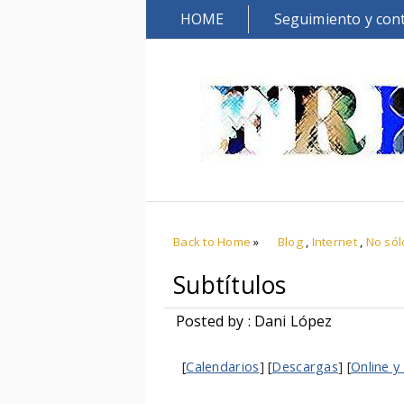
HOME
Seguimiento y con
Back to Home
»
Blog
,
Internet
,
No sól
Subtítulos
Posted by : Dani López
[
Calendarios
] [
Descargas
] [
Online y