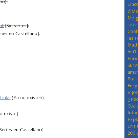
io).
Cinc
@Mas
Me g
sobr
ll
[Sin series].
Conf
ries en Castellano].
las 
Mad 
Ain’
Enriq
Survi
amer
Por 
Ferg
.
V Jo
Links
(Ya no existen)
.
(jPo
Cual
futu
o existe)
.
Expl
.
Crisi
Series en Castellano].
200 