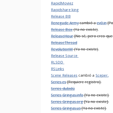
RapidMoviez
Rapidshare king
Release BB
Renegade Army
cambió a
ev0.in
[Po
Release Box
(Ya no existe)
.
ReleaseHour
[No sé, pero creo que 
ReleaseThread
RevolutionW
(Ya no existe)
.
Release Source
RLSDD
RSLinks
Scene Releases
cambió a
Sceper
.
Series.es
[Requiere registro].
Series dubidú
Series Gringas.info
[Ya no existe].
Series Gringas.org
[Ya no existe]
.
Series Gringas.us
[Ya no existe]
.