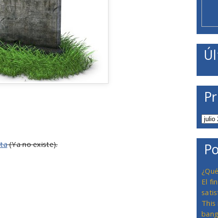
Úl
Pr
cta
(Ya no existe).
Po
¿Qué
El f
satis
This
bang