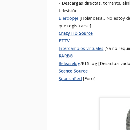
- Descargas directas, torrents, elinks
televisión:
Bierdopje
[Holandesa... No estoy d
que registrarse].
Crazy HD Source
EZTV
Intercambios virtuales
[Ya no requie
RARBG
Releaselog
/RLSLog [Desactualizado 
Scence Source
SpanishRed
[Foro].