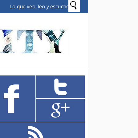
Lo que veo, leo y escucho