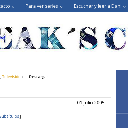
tacto
Para ver series
Escuchar y leer a Dani
,
Televisión
»
Descargas
01 julio 2005
Subtítulos
]