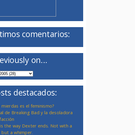
timos comentarios:
eviously on...
sts destacados:
 mierdas es el feminismo?
inal de Breaking Bad y la desoladora
facción
 is the way Dexter ends. Not with a
 but a whimper.