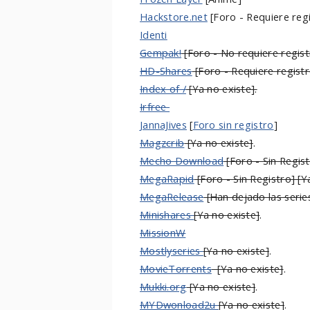
Hackstore.net
[Foro - Requiere reg
Identi
Gempak!
[Foro - No requiere regist
HD-Shares
[Foro - Requiere registr
Index of /
[Ya no existe].
Irfree
JannaJives
[
Foro sin registro
]
Magzcrib
[Ya no existe]
.
Mecho Download
[Foro - Sin Regist
MegaRapid
[Foro - Sin Registro] [Y
MegaRelease
[Han dejado las series
Minishares
[Ya no existe]
.
MissionW
Mostlyseries
[Ya no existe]
.
MovieTorrents
[Ya no existe]
.
Mukki.org
[Ya no existe]
.
MYDwonload2u
[Ya no existe]
.