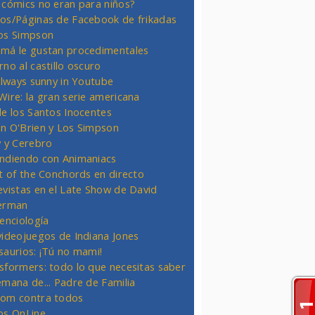
 cómics no eran para niños?
os/Páginas de Facebook de frikadas
os Simpson
má le gustan procedimentales
rno al castillo oscuro
 always sunny in Youtube
Wire: la gran serie americana
de los Santos Inocentes
n O'Brien y Los Simpson
y y Cerebro
ndiendo con Animaniacs
ht of the Conchords en directo
evistas en el Late Show de David
erman
ienciología
videojuegos de Indiana Jones
saurios: ¡Tú no mami!
sformers: todo lo que necesitas saber
emana de... Padre de Familia
om contra todos
os OnLine