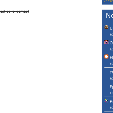
sad de lo demás]
No
U
Ha
O
Ha
E
H
Y
H
E
H
P
H