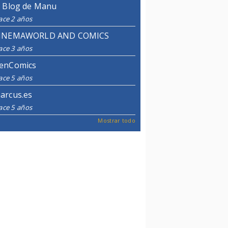
l Blog de Manu
ace 2 años
INEMAWORLD AND COMICS
ace 3 años
enComics
ace 5 años
arcus.es
ace 5 años
Mostrar todo