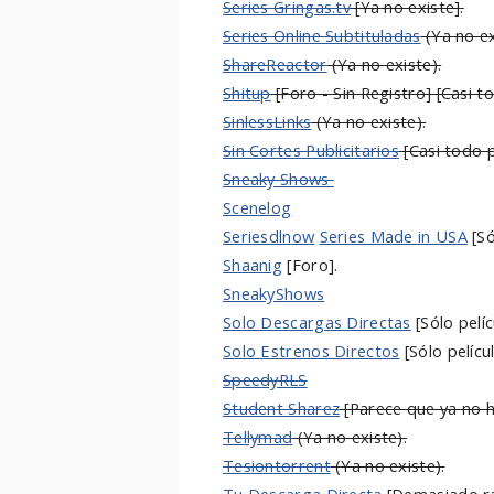
Series Gringas.tv
[Ya no existe]
.
Series Online Subtituladas
(Ya no ex
ShareReactor
(Ya no existe).
Shitup
[Foro - Sin Registro] [Casi t
SinlessLinks
(Ya no existe).
Sin Cortes Publicitarios
[Casi todo p
Sneaky Shows
Scenelog
Seriesdlnow
Series Made in USA
[Só
Shaanig
[Foro].
SneakyShows
Solo Descargas Directas
[Sólo pelíc
Solo Estrenos Directos
[Sólo pelícu
SpeedyRLS
Student Sharez
[Parece que ya no h
Tellymad
(Ya no existe).
Tesiontorrent
(Ya no existe).