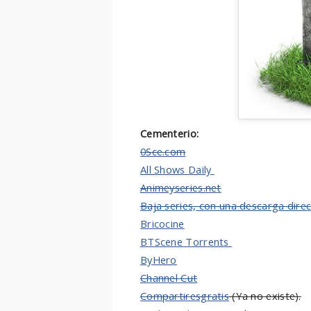
Cementerio:
0Sce.com
All Shows Daily
Animeyseries.net
Baja series, con una descarga dire
Bricocine
BTScene Torrents
ByHero
Channel Cut
Compartiresgratis
(Ya no existe).