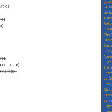
¿Los
istro]
Grup
de L
A ma
ro]
Reto
o]
It´s
The 
Día 
Cona
Pink
Apre
ro].
Flig
a no existe]
.
Entr
 de lado].
Lett
La C
Los 
Dino
Tran
La s
Capc
Jueg