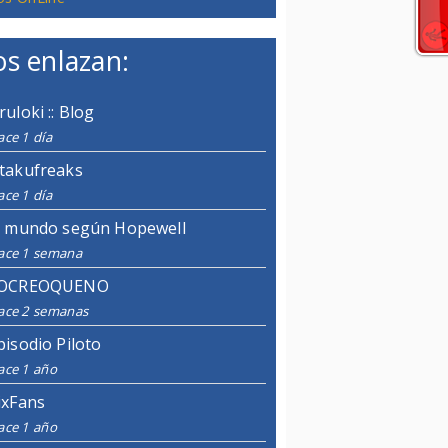
s enlazan:
ruloki :: Blog
ce 1 día
takufreaks
ce 1 día
l mundo según Hopewell
ace 1 semana
OCREOQUENO
ace 2 semanas
pisodio Piloto
ace 1 año
ixFans
ace 1 año