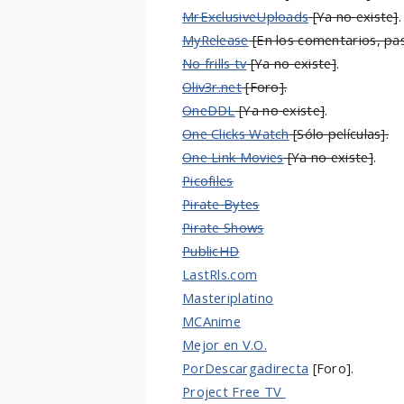
MrExclusiveUploads
[Ya no existe]
.
MyRelease
[En los comentarios, pa
No frills tv
[Ya no existe]
.
Oliv3r.net
[Foro].
OneDDL
[Ya no existe]
.
One Clicks Watch
[Sólo películas]
.
One Link Movies
[Ya no existe]
.
Picofiles
Pirate Bytes
Pirate Shows
PublicHD
LastRls.com
Masteriplatino
MCAnime
Mejor en V.O.
PorDescargadirecta
[Foro].
Project Free TV