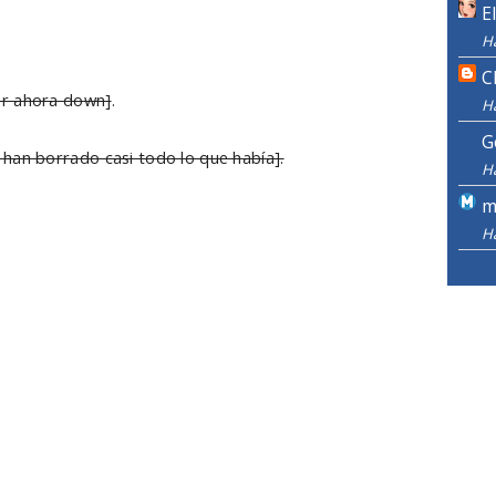
E
H
C
r ahora down]
.
H
G
han borrado casi todo lo que había].
H
m
H