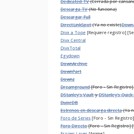
Dedicated TV
(Cerrada por cansanc
Descarga TV
(No funciona)
Descargar Full
DirectLinkSpot
(Ya no existe)
Downa
Divx a Tope
[Requiere registro] [Se
Divx Central
DivxTotal
Egydown
DownArchive
DownPart
Downz
Dreamground
[Foro - Sin Registro]
DStanley's Vault
y
DStanley's Quick 
DupeDB
Estrenos en descarga directa
(Ya n
Foro de Series
[Foro - Sin Registro]
Foro Directo
[Foro - Sin Registro] [
Frozen Layer
[Anime]