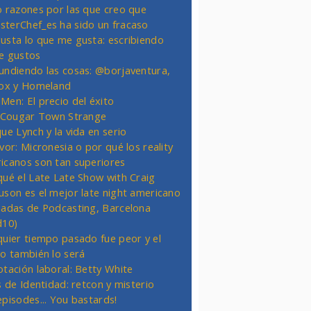
o razones por las que creo que
terChef_es ha sido un fracaso
usta lo que me gusta: escribiendo
e gustos
undiendo las cosas: @borjaventura,
Fox y Homeland
Men: El precio del éxito
t Cougar Town Strange
ue Lynch y la vida en serio
vor: Micronesia o por qué los reality
icanos son tan superiores
qué el Late Late Show with Craig
uson es el mejor late night americano
nadas de Podcasting, Barcelona
d10)
quier tiempo pasado fue peor y el
ro también lo será
otación laboral: Betty White
s de Identidad: retcon y misterio
episodes... You bastards!