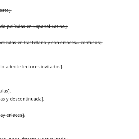
iste).
odo películas en Español Latino].
elículas en Castellano y con enlaces... confusos].
lo admite lectores invitados].
ulas].
las y descontinuada].
ay enlaces].