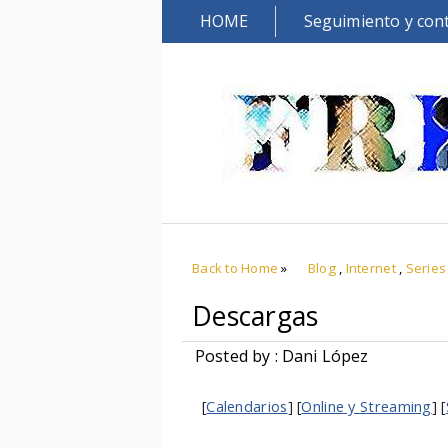
HOME
Seguimiento y con
Back to Home
»
Blog
,
Internet
,
Series
Descargas
Posted by : Dani López
[
Calendarios
] [
Online y Streaming
] [