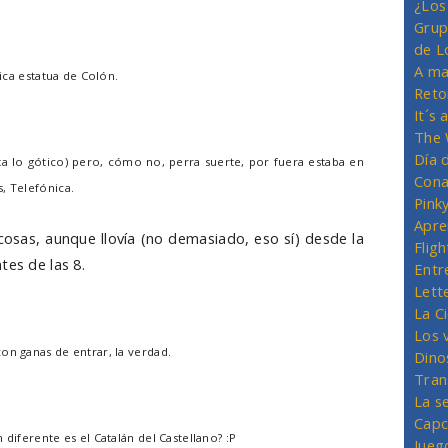
¿Los
Grup
de L
A ma
tica estatua de Colón.
Reto
It´s
The 
Día 
sta lo gótico) pero, cómo no, perra suerte, por fuera estaba en
Cona
, Telefónica.
Pink
Apre
cosas, aunque llovía (no demasiado, eso sí) desde la
Flig
tes de las 8.
Entr
Lett
La C
Los 
on ganas de entrar, la verdad.
Dino
Tran
La s
Capc
 diferente es el Catalán del Castellano? :P
Jueg