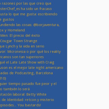
o razones por las que creo que
terChef_es ha sido un fracaso
usta lo que me gusta: escribiendo
e gustos
undiendo las cosas: @borjaventura,
Fox y Homeland
Men: El precio del éxito
t Cougar Town Strange
ue Lynch y la vida en serio
vor: Micronesia o por qué los reality
icanos son tan superiores
qué el Late Late Show with Craig
uson es el mejor late night americano
nadas de Podcasting, Barcelona
d10)
quier tiempo pasado fue peor y el
ro también lo será
otación laboral: Betty White
s de Identidad: retcon y misterio
episodes... You bastards!