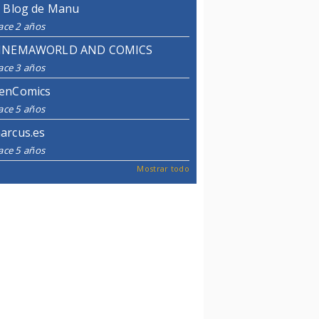
l Blog de Manu
ace 2 años
INEMAWORLD AND COMICS
ace 3 años
enComics
ace 5 años
arcus.es
ace 5 años
Mostrar todo