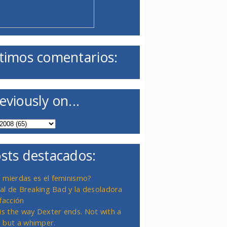
timos comentarios:
eviously on...
sts destacados:
 mierdas es el feminismo?
inal de Breaking Bad y la desoladora
facción
 is the way Dexter ends. Not with a
 but a whimper.