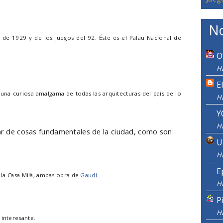
No
de 1929 y de los juegos del 92. Éste es el Palau Nacional de
O
Ha
E
na curiosa amalgama de todas las arquitecturas del país de lo
H
Y
H
par de cosas fundamentales de la ciudad, como son:
U
H
E
y la Casa Milà, ambas obra de
Gaudí
.
H
P
H
 interesante.