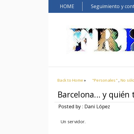
HOME
Seguimiento y con
Back to Home
»
"Personales"
,
No sól
Barcelona... y quién 
Posted by : Dani López
Un servidor.