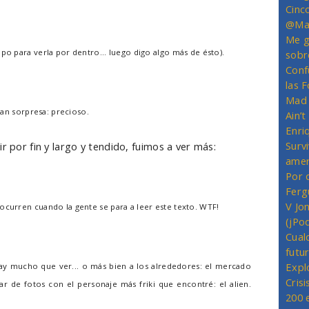
Cinc
@Mas
Me g
po para verla por dentro... luego digo algo más de ésto).
sobr
Conf
las 
Mad 
gran sorpresa: precioso.
Ain’
Enriq
Survi
r por fin y largo y tendido, fuimos a ver más:
amer
Por 
Ferg
V Jo
ocurren cuando la gente se para a leer este texto. WTF!
(jPo
Cual
futu
Expl
y mucho que ver... o más bien a los alrededores: el mercado
Crisi
r de fotos con el personaje más friki que encontré: el alien.
200 