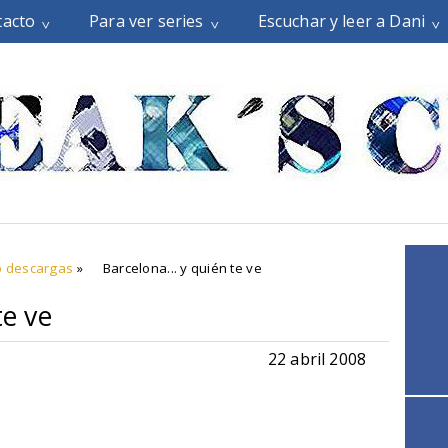
tacto
Para ver series
Escuchar y leer a Dani
o descargas
»
Barcelona... y quién te ve
te ve
22 abril 2008