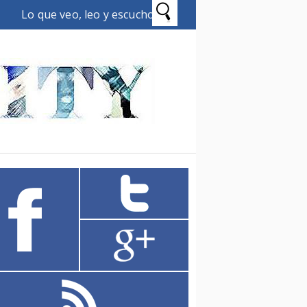
Lo que veo, leo y escucho