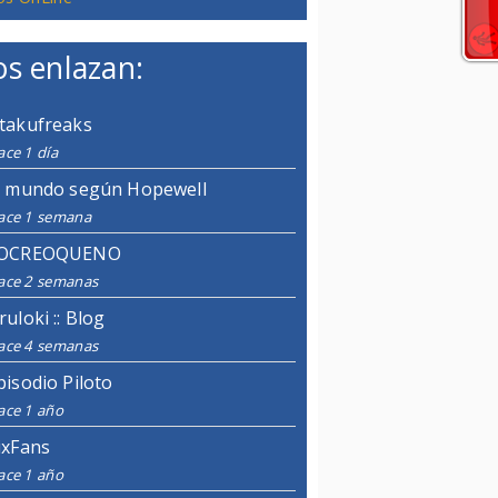
s enlazan:
takufreaks
ce 1 día
l mundo según Hopewell
ace 1 semana
OCREOQUENO
ace 2 semanas
ruloki :: Blog
ace 4 semanas
pisodio Piloto
ace 1 año
ixFans
ace 1 año