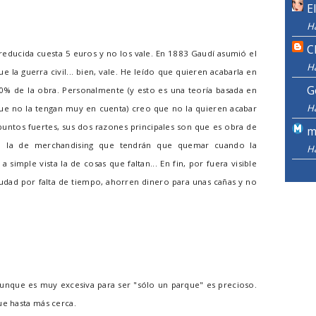
E
H
C
 reducida cuesta 5 euros y no los vale. En 1883 Gaudí asumió el
H
 la guerra civil... bien, vale. He leído que quieren acabarla en
G
0% de la obra. Personalmente (y esto es una teoría basada en
H
 que no la tengan muy en cuenta) creo que no la quieren acabar
puntos fuertes, sus dos razones principales son que es obra de
m
n la de merchandising que tendrán que quemar cuando la
H
simple vista la de cosas que faltan... En fin, por fuera visible
ciudad por falta de tiempo, ahorren dinero para unas cañas y no
aunque es muy excesiva para ser "sólo un parque" es precioso.
ue hasta más cerca.