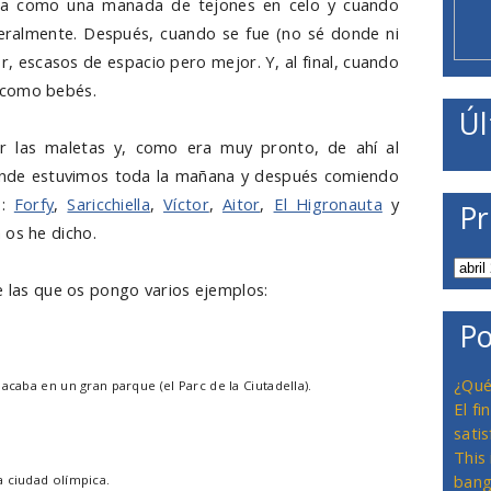
ba como una manada de tejones en celo y cuando
iteralmente. Después, cuando se fue (no sé donde ni
 escasos de espacio pero mejor. Y, al final, cuando
 como bebés.
Úl
ar las maletas y, como era muy pronto, de ahí al
donde estuvimos toda la mañana y después comiendo
s:
Forfy
,
Saricchiella
,
Víctor
,
Aitor
,
El Higronauta
y
Pr
 os he dicho.
e las que os pongo varios ejemplos:
Po
¿Qué
acaba en un gran parque (el Parc de la Ciutadella).
El f
satis
This
bang
a ciudad olímpica.