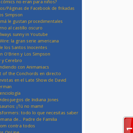
 cómics no eran para niños?
os/Páginas de Facebook de frikadas
os Simpson
má le gustan procedimentales
rno al castillo oscuro
 always sunny in Youtube
Wire: la gran serie americana
de los Santos Inocentes
n O'Brien y Los Simpson
y y Cerebro
ndiendo con Animaniacs
ht of the Conchords en directo
evistas en el Late Show de David
erman
ienciología
videojuegos de Indiana Jones
saurios: ¡Tú no mami!
sformers: todo lo que necesitas saber
emana de... Padre de Familia
om contra todos
os OnLine