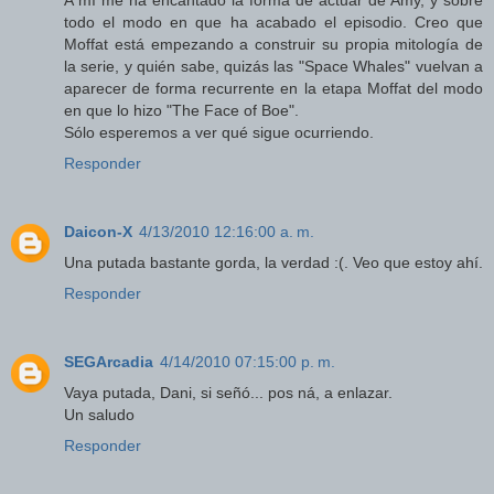
A mí me ha encantado la forma de actuar de Amy, y sobre
todo el modo en que ha acabado el episodio. Creo que
Moffat está empezando a construir su propia mitología de
la serie, y quién sabe, quizás las "Space Whales" vuelvan a
aparecer de forma recurrente en la etapa Moffat del modo
en que lo hizo "The Face of Boe".
Sólo esperemos a ver qué sigue ocurriendo.
Responder
Daicon-X
4/13/2010 12:16:00 a. m.
Una putada bastante gorda, la verdad :(. Veo que estoy ahí.
Responder
SEGArcadia
4/14/2010 07:15:00 p. m.
Vaya putada, Dani, si señó... pos ná, a enlazar.
Un saludo
Responder