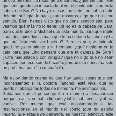
de otra persona... o nada, pero entonces: ¿qué sentido tiene
que Linc quede tan impactado al ver el contenido, sino es la
cabeza de Sara? No hay excusas, no señor, no había nadie
delante, si fingía, lo hacía para nosotros, algo que no tiene
sentido. Bien, hemos visto que no tiene sentido éso, pero
veamos qué más no lo tiene: ¿si no es la cabeza de Sara,
para qué le dice a Michael que está muerta, para qué repite
cada dos episodios la mala que le ha cortado la cabeza y LJ
que prácticamente vio hacerlo? Pero es que, asumiendo
que Linc ya no miente a su hermano, ¿qué metieron en la
caja para que Linc pensara que era la cabeza de Sara?
¿Otra maquillada y con cirugía? (que no digo que no sean
capaces por recursos de hacerlo, porque eso nunca ha sido
un problema para "la compañía").
Me estoy dando cuenta de que hay tantas cosas que son
inconsistentes si la doctora
Tancredi
está viva, que no
puedo ni abarcarlas todas de memoria, me es imposible.
Sabíamos que el personaje iba a morir o a desaparecer
porque la actriz no había firmado y tal, lo sabíamos... y ahora
vuelve. Por mucho que esté acostumbrado a las
resurrecciones en el mundo del cómic (
que no estaba
muerto, que estaba de parranda
, es nuestro leitmotiv), este