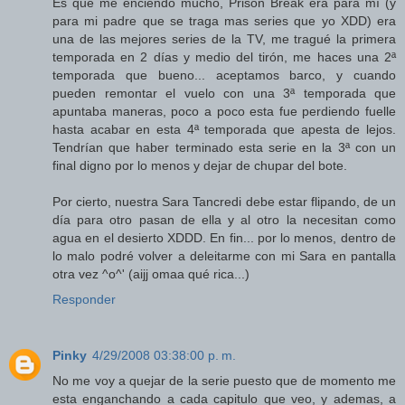
Es que me enciendo mucho, Prison Break era para mí (y
para mi padre que se traga mas series que yo XDD) era
una de las mejores series de la TV, me tragué la primera
temporada en 2 días y medio del tirón, me haces una 2ª
temporada que bueno... aceptamos barco, y cuando
pueden remontar el vuelo con una 3ª temporada que
apuntaba maneras, poco a poco esta fue perdiendo fuelle
hasta acabar en esta 4ª temporada que apesta de lejos.
Tendrían que haber terminado esta serie en la 3ª con un
final digno por lo menos y dejar de chupar del bote.
Por cierto, nuestra Sara Tancredi debe estar flipando, de un
día para otro pasan de ella y al otro la necesitan como
agua en el desierto XDDD. En fin... por lo menos, dentro de
lo malo podré volver a deleitarme con mi Sara en pantalla
otra vez ^o^' (aijj omaa qué rica...)
Responder
Pinky
4/29/2008 03:38:00 p. m.
No me voy a quejar de la serie puesto que de momento me
esta enganchando a cada capitulo que veo, y ademas, a