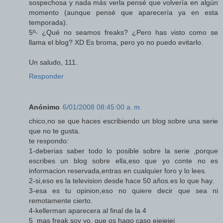
sospechosa y nada más verla pensé que volvería en algún
momento (aunque pensé que aparecería ya en esta
temporada).
5º- ¿Qué no seamos freaks? ¿Pero has visto como se
llama el blog? XD Es broma, pero yo no puedo evitarlo.
Un saludo, 111.
Responder
Anónimo
6/01/2008 08:45:00 a. m.
chico,no se que haces escribiendo un blog sobre una serie
que no te gusta.
te respondo:
1-deberias saber todo lo posible sobre la serie ,porque
escribes un blog sobre ella,eso que yo conte no es
informacion reservada,entras en cualquier foro y lo lees.
2-si,eso es la television desde hace 50 años.es lo que hay.
3-esa es tu opinion,eso no quiere decir que sea ni
remotamente cierto.
4-kellerman aparecera al final de la 4
5_mas freak soy yo, que os hago caso ejejejej