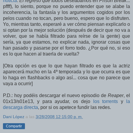
noticia
:
El regreso que todos deseabamos en Prison Break
...
pffff
), lo siento, porque no puedo entender que se alabe la
incoherencia, la fantasía y los argumentos cogidos por los
pelos cuando no tocan, pero bueno, espero que lo disfruten.
Yo, mientras tanto, esperaré a ver cómo piensan explicarlo o
si optan por la mejor solución (después de decir que no va a
volver, que se había filtrado para reírse de la gente) que
sería, ya que estamos, no explicar nada, ignorar cosas que
han pasado y pasarse por el forro todo. ¿Por qué no, si eso
es lo que hacen al traerla de vuelta?
[Otra opción es que lo que hayan filtrado es que la actriz
aparecerá mucho en la 4ª temporada y lo que ocurra es que
lo haga en flashbacks o algo así... cosa que no parece que
vaya a ocurrir]
P.D.: hoy podéis descargar el nuevo episodio de
Reaper
, el
01x13/s01e13, y para ayudar, os dejo
los torrents
y
la
descarga directa
, por si os apetece fundir las redes.
Dani López
a las
3/28/2008 12:15:00 p. m.
Compartir