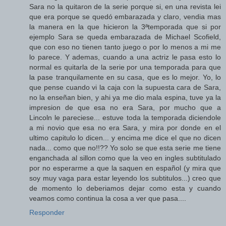
Sara no la quitaron de la serie porque si, en una revista lei
que era porque se quedó embarazada y claro, vendia mas
la manera en la que hicieron la 3ªtemporada que si por
ejemplo Sara se queda embarazada de Michael Scofield,
que con eso no tienen tanto juego o por lo menos a mi me
lo parece. Y ademas, cuando a una actriz le pasa esto lo
normal es quitarla de la serie por una temporada para que
la pase tranquilamente en su casa, que es lo mejor. Yo, lo
que pense cuando vi la caja con la supuesta cara de Sara,
no la enseñan bien, y ahi ya me dio mala espina, tuve ya la
impresion de que esa no era Sara, por mucho que a
Lincoln le pareciese... estuve toda la temporada diciendole
a mi novio que esa no era Sara, y mira por donde en el
ultimo capitulo lo dicen... y encima me dice el que no dicen
nada... como que no!!?? Yo solo se que esta serie me tiene
enganchada al sillon como que la veo en ingles subtitulado
por no esperarme a que la saquen en español (y mira que
soy muy vaga para estar leyendo los subtitulos...) creo que
de momento lo deberiamos dejar como esta y cuando
veamos como continua la cosa a ver que pasa....
Responder