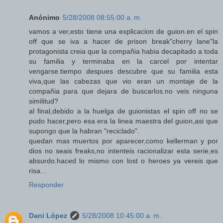
Anónimo
5/28/2008 08:55:00 a. m.
vamos a ver,esto tiene una explicacion de guion.en el spin
off que se iva a hacer de prison break"cherry lane"la
protagonista creia que la compañia habia decapitado a toda
su familia y terminaba en la carcel por intentar
vengarse.tiempo despues descubre que su familia esta
viva,que las cabezas que vio eran un montaje de la
compañia para que dejara de buscarlos.no veis ninguna
similitud?
al final,debido a la huelga de guionistas el spin off no se
pudo hacer,pero esa era la linea maestra del guion,asi que
supongo que la habran "reciclado".
quedan mas muertos por aparecer,como kellerman y por
dios no seais freaks,no intenteis racionalizar esta serie,es
absurdo.haced lo mismo con lost o heroes ya vereis que
risa...
Responder
Dani López
5/28/2008 10:45:00 a. m.