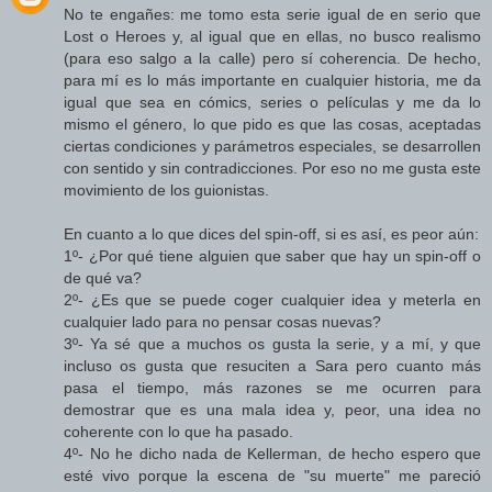
No te engañes: me tomo esta serie igual de en serio que
Lost o Heroes y, al igual que en ellas, no busco realismo
(para eso salgo a la calle) pero sí coherencia. De hecho,
para mí es lo más importante en cualquier historia, me da
igual que sea en cómics, series o películas y me da lo
mismo el género, lo que pido es que las cosas, aceptadas
ciertas condiciones y parámetros especiales, se desarrollen
con sentido y sin contradicciones. Por eso no me gusta este
movimiento de los guionistas.
En cuanto a lo que dices del spin-off, si es así, es peor aún:
1º- ¿Por qué tiene alguien que saber que hay un spin-off o
de qué va?
2º- ¿Es que se puede coger cualquier idea y meterla en
cualquier lado para no pensar cosas nuevas?
3º- Ya sé que a muchos os gusta la serie, y a mí, y que
incluso os gusta que resuciten a Sara pero cuanto más
pasa el tiempo, más razones se me ocurren para
demostrar que es una mala idea y, peor, una idea no
coherente con lo que ha pasado.
4º- No he dicho nada de Kellerman, de hecho espero que
esté vivo porque la escena de "su muerte" me pareció