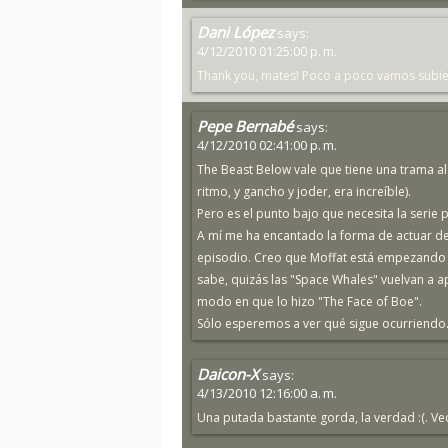
Dani López
says:
4/12/2010 01:25:00 p. m.
Thank you, mates! Poco a poco vamos subi
Pepe Bernabé
says:
4/12/2010 02:41:00 p. m.
The Beast Below vale que tiene una trama al
ritmo, y gancho y joder, era increíble).
Pero es el punto bajo que necesita la serie 
A mí me ha encantado la forma de actuar d
episodio. Creo que Moffat está empezando a 
sabe, quizás las "Space Whales" vuelvan a a
modo en que lo hizo "The Face of Boe".
Sólo esperemos a ver qué sigue ocurriendo
Daicon-X
says:
4/13/2010 12:16:00 a. m.
Una putada bastante gorda, la verdad :(. Ve