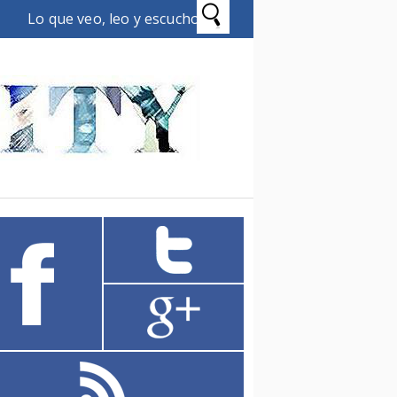
Lo que veo, leo y escucho