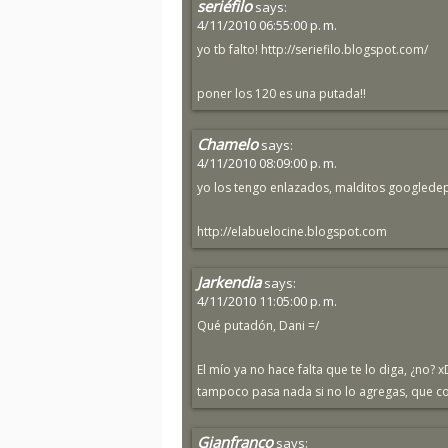
seriéfilo
says:
4/11/2010 06:55:00 p. m.
yo tb falto! http://seriefilo.blogspot.com/
poner los 120 es una putada!!
Chamelo
says:
4/11/2010 08:09:00 p. m.
yo los tengo enlazados, malditos googlede
http://elabuelocine.blogspot.com
Jarkendia
says:
4/11/2010 11:05:00 p. m.
Qué putadón, Dani =/
El mío ya no hace falta que te lo diga, ¿no? 
tampoco pasa nada si no lo agregas, que c
Gianfranco
says: