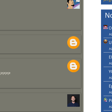
No
O
Ha
U
Ha
E
H
Y
jejejeje
H
E
H
P
H