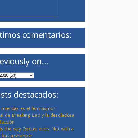
timos comentarios:
eviously on...
sts destacados:
 mierdas es el feminismo?
inal de Breaking Bad y la desoladora
facción
 is the way Dexter ends. Not with a
 but a whimper.