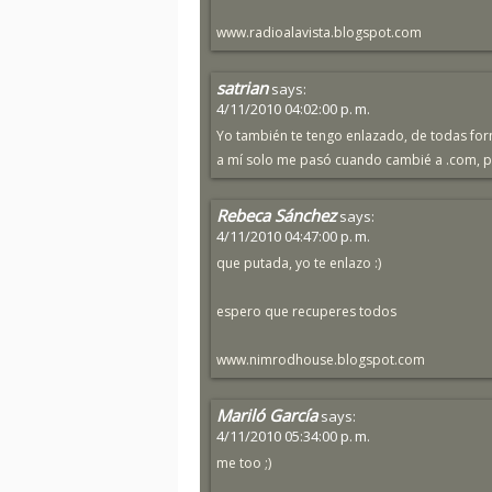
www.radioalavista.blogspot.com
satrian
says:
4/11/2010 04:02:00 p. m.
Yo también te tengo enlazado, de todas fo
a mí solo me pasó cuando cambié a .com, p
Rebeca Sánchez
says:
4/11/2010 04:47:00 p. m.
que putada, yo te enlazo :)
espero que recuperes todos
www.nimrodhouse.blogspot.com
Mariló García
says:
4/11/2010 05:34:00 p. m.
me too ;)