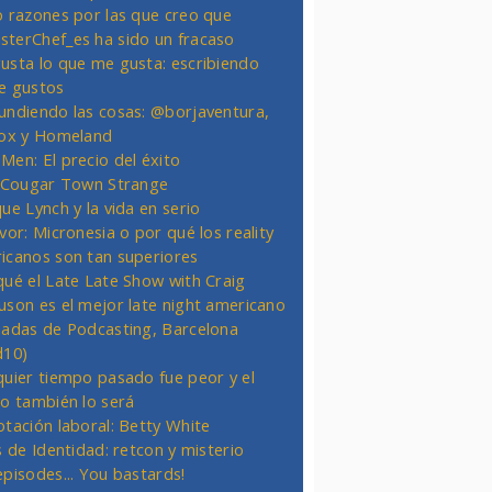
o razones por las que creo que
terChef_es ha sido un fracaso
usta lo que me gusta: escribiendo
e gustos
undiendo las cosas: @borjaventura,
Fox y Homeland
Men: El precio del éxito
t Cougar Town Strange
ue Lynch y la vida en serio
vor: Micronesia o por qué los reality
icanos son tan superiores
qué el Late Late Show with Craig
uson es el mejor late night americano
nadas de Podcasting, Barcelona
d10)
quier tiempo pasado fue peor y el
ro también lo será
otación laboral: Betty White
s de Identidad: retcon y misterio
episodes... You bastards!