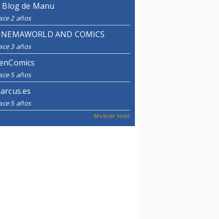
l Blog de Manu
ace 2 años
INEMAWORLD AND COMICS
ace 3 años
enComics
ace 5 años
arcus.es
ace 5 años
Mostrar todo