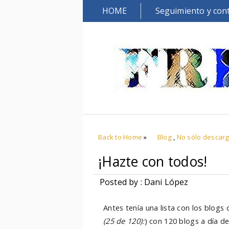
HOME
Seguimiento y con
Back to Home
»
Blog
,
No sólo descar
¡Hazte con todos!
Posted by : Dani López
Antes tenía una lista con los blogs
(25 de 120):
) con 120 blogs a día d