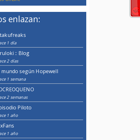
s enlazan:
takufreaks
ce 1 día
ruloki :: Blog
ce 2 días
l mundo según Hopewell
ace 1 semana
OCREOQUENO
ace 2 semanas
pisodio Piloto
ace 1 año
ixFans
ace 1 año