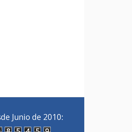
de Junio de 2010:
9
8
5
4
5
9