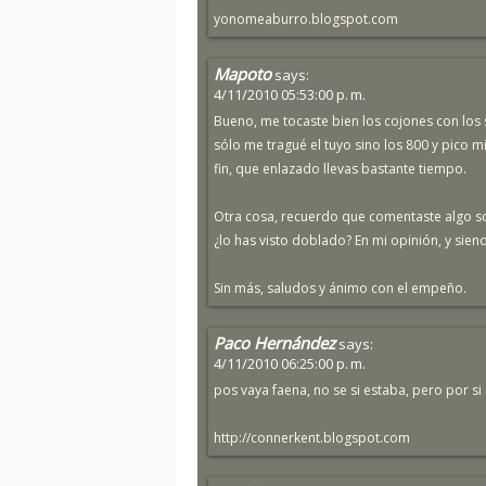
yonomeaburro.blogspot.com
Mapoto
says:
4/11/2010 05:53:00 p. m.
Bueno, me tocaste bien los cojones con los 
sólo me tragué el tuyo sino los 800 y pico mil
fin, que enlazado llevas bastante tiempo.
Otra cosa, recuerdo que comentaste algo sob
¿lo has visto doblado? En mi opinión, y sie
Sin más, saludos y ánimo con el empeño.
Paco Hernández
says:
4/11/2010 06:25:00 p. m.
pos vaya faena, no se si estaba, pero por si 
http://connerkent.blogspot.com