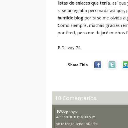
listas de enlaces que tenía
, así qu
si se arreglaba pero nada así que, 
humilde blog
por si se me olvida alg
Como siempre, muchas gracias (emp
por feed, pero me dejaré muchos fue
P.D.: voy 74.
Share This
18 Comentarios.
Wizzy
says:
4/11/2010 03:16:00 p. m.
yo te tengo señor pikachu