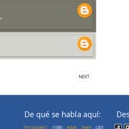
r.
NEXT
De qué se habla aquí:
Des
4
"Personales"
(106)
Adult Swim
(20)