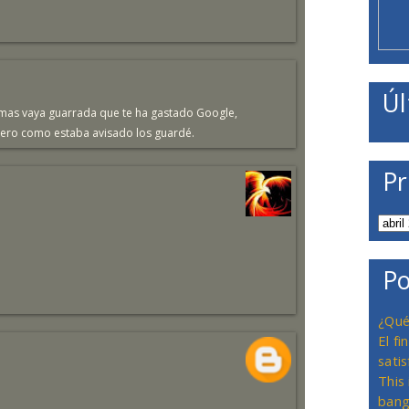
Úl
rmas vaya guarrada que te ha gastado Google,
ero como estaba avisado los guardé.
Pr
Po
¿Qué
El f
satis
This
bang