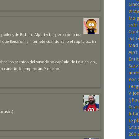
Cinc
@Mas
Me g
sobr
Conf
spoilers de Richard Alpert y tal, pero como no
las 
 que llenaron la internete cuando salió el capítulo... En
Mad 
Ain’
Enriq
re los acentos del susodicho capítulo de Lost en v.o.,
Survi
ndo canario, lo empeoran. Y mucho.
amer
Por 
Ferg
V Jo
(jPo
Cual
acaso :)
futu
Expl
Crisi
200 