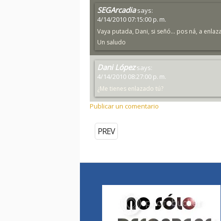
SEGArcadia
says:
4/14/2010 07:15:00 p. m.
Vaya putada, Dani, si señó... pos ná, a enlaza
Un saludo
Dani López
says:
4/14/2010 08:27:00 p. m.
¿Me tienes enlazado tú?
Publicar un comentario
PREV