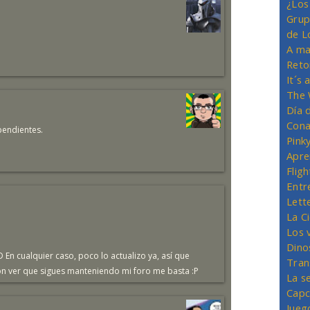
¿Los
Grup
de L
A ma
Reto
It´s
The 
Día 
Cona
pendientes.
Pink
Apre
Flig
Entr
Lett
La C
Los 
Dino
xD En cualquier caso, poco lo actualizo ya, así que
Tran
on ver que sigues manteniendo mi foro me basta :P
La s
Capc
Jueg