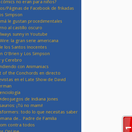
 cómics no eran para niños?
os/Páginas de Facebook de frikadas
os Simpson
má le gustan procedimentales
rno al castillo oscuro
 always sunny in Youtube
Wire: la gran serie americana
de los Santos Inocentes
n O'Brien y Los Simpson
y y Cerebro
ndiendo con Animaniacs
ht of the Conchords en directo
evistas en el Late Show de David
erman
ienciología
videojuegos de Indiana Jones
saurios: ¡Tú no mami!
sformers: todo lo que necesitas saber
emana de... Padre de Familia
om contra todos
os OnLine