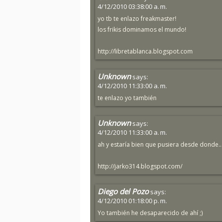
4/12/2010 03:38:00 a. m.
yo tb te enlazo freakmaster!
los frikis dominamos el mundo!
http://libretablanca.blogspot.com
Unknown
says:
4/12/2010 11:33:00 a. m.
te enlazo yo también
Unknown
says:
4/12/2010 11:33:00 a. m.
ah y estaría bien que pusiera desde donde.. 
http://jarko314.blogspot.com/
Diego del Pozo
says:
4/12/2010 01:18:00 p. m.
Yo también he desaparecido de ahí ;)