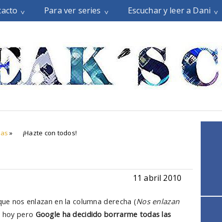
tacto
Para ver series
Escuchar y leer a Dani
gas
»
¡Hazte con todos!
11 abril 2010
 que nos enlazan en la columna derecha (
Nos enlazan
e hoy pero
Google ha decidido borrarme todas las