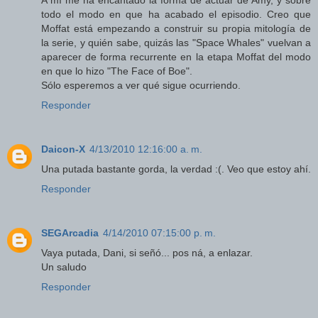
A mí me ha encantado la forma de actuar de Amy, y sobre
todo el modo en que ha acabado el episodio. Creo que
Moffat está empezando a construir su propia mitología de
la serie, y quién sabe, quizás las "Space Whales" vuelvan a
aparecer de forma recurrente en la etapa Moffat del modo
en que lo hizo "The Face of Boe".
Sólo esperemos a ver qué sigue ocurriendo.
Responder
Daicon-X
4/13/2010 12:16:00 a. m.
Una putada bastante gorda, la verdad :(. Veo que estoy ahí.
Responder
SEGArcadia
4/14/2010 07:15:00 p. m.
Vaya putada, Dani, si señó... pos ná, a enlazar.
Un saludo
Responder