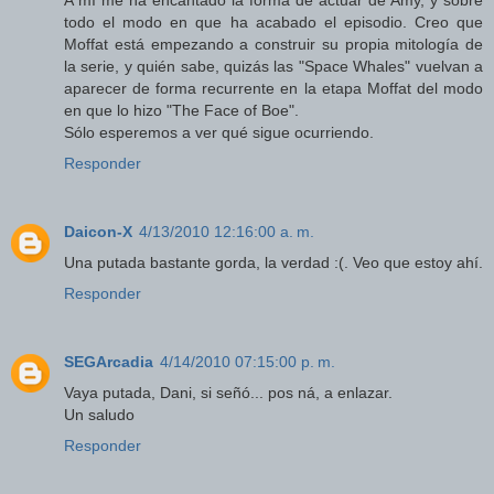
A mí me ha encantado la forma de actuar de Amy, y sobre
todo el modo en que ha acabado el episodio. Creo que
Moffat está empezando a construir su propia mitología de
la serie, y quién sabe, quizás las "Space Whales" vuelvan a
aparecer de forma recurrente en la etapa Moffat del modo
en que lo hizo "The Face of Boe".
Sólo esperemos a ver qué sigue ocurriendo.
Responder
Daicon-X
4/13/2010 12:16:00 a. m.
Una putada bastante gorda, la verdad :(. Veo que estoy ahí.
Responder
SEGArcadia
4/14/2010 07:15:00 p. m.
Vaya putada, Dani, si señó... pos ná, a enlazar.
Un saludo
Responder