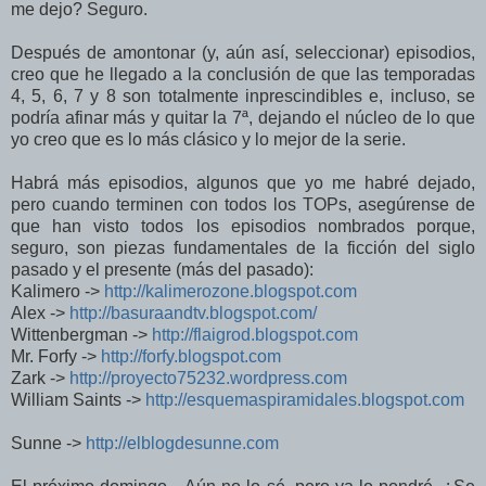
me dejo? Seguro.
Después de amontonar (y, aún así, seleccionar) episodios,
creo que he llegado a la conclusión de que las temporadas
4, 5, 6, 7 y 8 son totalmente inprescindibles e, incluso, se
podría afinar más y quitar la 7ª, dejando el núcleo de lo que
yo creo que es lo más clásico y lo mejor de la serie.
Habrá más episodios, algunos que yo me habré dejado,
pero cuando terminen con todos los TOPs, asegúrense de
que han visto todos los episodios nombrados porque,
seguro, son piezas fundamentales de la ficción del siglo
pasado y el presente (más del pasado):
Kalimero ->
http://kalimerozone.blogspot.
com
Alex ->
http://basuraandtv.blogspot.
com/
Wittenbergman ->
http://flaigrod.blogspot.com
Mr. Forfy ->
http://forfy.blogspot.com
Zark ->
http://proyecto75232.
wordpress.com
William Saints ->
http://esquemaspiramidales.blogspot.com
Sunne ->
http://elblogdesunne.com