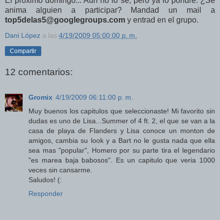
El próximo domingo..
. Aún no lo sé, pero ya lo pondré.
¿Se
anima alguien a participar? Mandad un mail a
top5delas5@googlegroups.com
y entrad en el grupo.
Dani López
a las
4/19/2009 05:00:00 p. m.
Compartir
12 comentarios:
Gromix
4/19/2009 06:11:00 p. m.
Muy buenos los capitulos que seleccionaste! Mi favorito sin
dudas es uno de Lisa...Summer of 4 ft. 2, el que se van a la
casa de playa de Flanders y Lisa conoce un monton de
amigos, cambia su look y a Bart no le gusta nada que ella
sea mas "popular", Homero por su parte tira el legendario
"es marea baja babosos". Es un capitulo que veria 1000
veces sin cansarme.
Saludos! (:
Responder