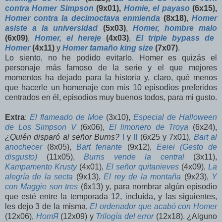
contra Homer Simpson
(9x01),
Homie, el payaso
(6x15),
Homer contra la decimoctava enmienda
(8x18)
,
Homer
asiste a la universidad
(5x03)
,
Homer, hombre malo
(6x09)
,
Homer, el hereje
(4x03)
,
El triple bypass de
Homer
(4x11)
y
Homer tamaño king size
(7x07)
.
Lo siento, no he podido evitarlo. Homer es quizás el
personaje más famoso de la serie y el que mejores
momentos ha dejado para la historia y, claro, qué menos
que hacerle un homenaje con mis 10 episodios preferidos
centrados en él, episodios muy buenos todos, para mi gusto.
Extra
:
El flameado de Moe
(3x10),
Especial de Halloween
de Los Simpson V
(6x06),
El limonero de Troya
(6x24),
¿Quién disparó al señor Burns?
I
y
II
(6x25 y 7x01),
Bart al
anochecer
(8x05),
Bart feriante
(9x12),
Eeiei (Gesto de
disgusto)
(11x05),
Burns vende la central
(3x11),
Kampamento Krusty
(4x01),
El señor quitanieves
(4x09),
La
alegría de la secta
(9x13),
El rey de la montaña
(9x23),
Y
con Maggie son tres
(6x13) y, para nombrar algún episodio
que esté entre la temporada 12, incluída, y las siguientes,
les dejo 3 de la misma,
El ordenador que acabó con Homer
(12x06),
HomЯ
(12x09) y
Trilogía del error
(12x18). ¿Alguno