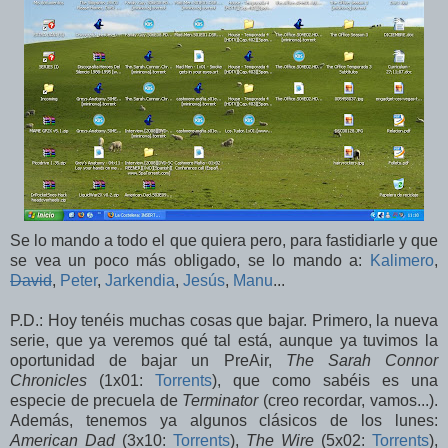
Se lo mando a todo el que quiera pero, para fastidiarle y que
se vea un poco más obligado, se lo mando a:
Kalimero
,
David
,
Peter
,
Jarkendia
,
Jesús
,
Manu
...
P.D.: Hoy tenéis muchas cosas que bajar. Primero, la nueva
serie, que ya veremos qué tal está, aunque ya tuvimos la
oportunidad de bajar un PreAir,
The Sarah Connor
Chronicles
(1x01:
Torrents
), que como sabéis es una
especie de precuela de
Terminator
(creo recordar, vamos...)
.
Además, tenemos ya algunos clásicos de los lunes:
American Dad
(3x10:
Torrents
),
The Wire
(5x02:
Torrents
),