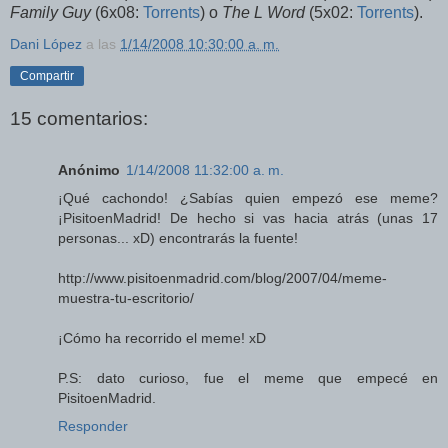
Family Guy
(6x08:
Torrents
) o
The L Word
(5x02:
Torrents
).
Dani López
a las
1/14/2008 10:30:00 a. m.
Compartir
15 comentarios:
Anónimo
1/14/2008 11:32:00 a. m.
¡Qué cachondo! ¿Sabías quien empezó ese meme?
¡PisitoenMadrid! De hecho si vas hacia atrás (unas 17
personas... xD) encontrarás la fuente!
http://www.pisitoenmadrid.com/blog/2007/04/meme-
muestra-tu-escritorio/
¡Cómo ha recorrido el meme! xD
P.S: dato curioso, fue el meme que empecé en
PisitoenMadrid.
Responder