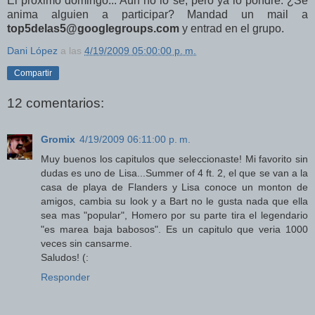
El próximo domingo..
. Aún no lo sé, pero ya lo pondré.
¿Se
anima alguien a participar? Mandad un mail a
top5delas5@googlegroups.com
y entrad en el grupo.
Dani López
a las
4/19/2009 05:00:00 p. m.
Compartir
12 comentarios:
Gromix
4/19/2009 06:11:00 p. m.
Muy buenos los capitulos que seleccionaste! Mi favorito sin
dudas es uno de Lisa...Summer of 4 ft. 2, el que se van a la
casa de playa de Flanders y Lisa conoce un monton de
amigos, cambia su look y a Bart no le gusta nada que ella
sea mas "popular", Homero por su parte tira el legendario
"es marea baja babosos". Es un capitulo que veria 1000
veces sin cansarme.
Saludos! (:
Responder