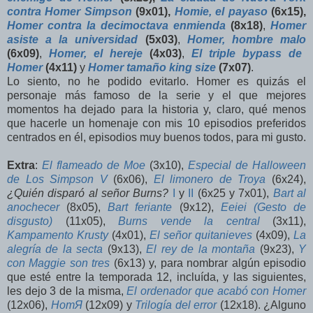
contra Homer Simpson
(9x01),
Homie, el payaso
(6x15),
Homer contra la decimoctava enmienda
(8x18)
,
Homer
asiste a la universidad
(5x03)
,
Homer, hombre malo
(6x09)
,
Homer, el hereje
(4x03)
,
El triple bypass de
Homer
(4x11)
y
Homer tamaño king size
(7x07)
.
Lo siento, no he podido evitarlo. Homer es quizás el
personaje más famoso de la serie y el que mejores
momentos ha dejado para la historia y, claro, qué menos
que hacerle un homenaje con mis 10 episodios preferidos
centrados en él, episodios muy buenos todos, para mi gusto.
Extra
:
El flameado de Moe
(3x10),
Especial de Halloween
de Los Simpson V
(6x06),
El limonero de Troya
(6x24),
¿Quién disparó al señor Burns?
I
y
II
(6x25 y 7x01),
Bart al
anochecer
(8x05),
Bart feriante
(9x12),
Eeiei (Gesto de
disgusto)
(11x05),
Burns vende la central
(3x11),
Kampamento Krusty
(4x01),
El señor quitanieves
(4x09),
La
alegría de la secta
(9x13),
El rey de la montaña
(9x23),
Y
con Maggie son tres
(6x13) y, para nombrar algún episodio
que esté entre la temporada 12, incluída, y las siguientes,
les dejo 3 de la misma,
El ordenador que acabó con Homer
(12x06),
HomЯ
(12x09) y
Trilogía del error
(12x18). ¿Alguno