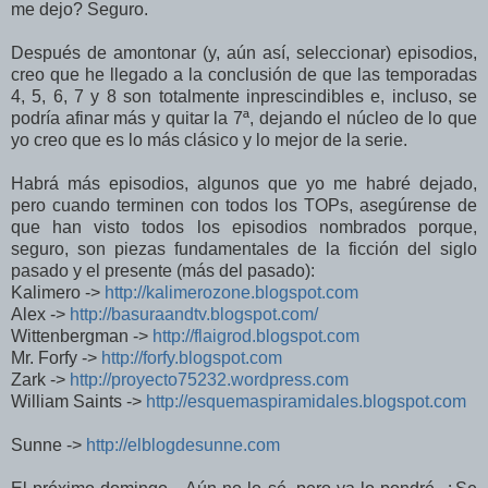
me dejo? Seguro.
Después de amontonar (y, aún así, seleccionar) episodios,
creo que he llegado a la conclusión de que las temporadas
4, 5, 6, 7 y 8 son totalmente inprescindibles e, incluso, se
podría afinar más y quitar la 7ª, dejando el núcleo de lo que
yo creo que es lo más clásico y lo mejor de la serie.
Habrá más episodios, algunos que yo me habré dejado,
pero cuando terminen con todos los TOPs, asegúrense de
que han visto todos los episodios nombrados porque,
seguro, son piezas fundamentales de la ficción del siglo
pasado y el presente (más del pasado):
Kalimero ->
http://kalimerozone.blogspot.
com
Alex ->
http://basuraandtv.blogspot.
com/
Wittenbergman ->
http://flaigrod.blogspot.com
Mr. Forfy ->
http://forfy.blogspot.com
Zark ->
http://proyecto75232.
wordpress.com
William Saints ->
http://esquemaspiramidales.blogspot.com
Sunne ->
http://elblogdesunne.com