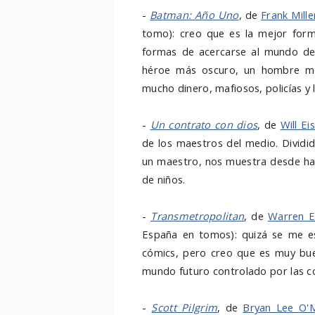
-
Batman: Año Uno
, de
Frank Mille
tomo): creo que es la mejor form
formas de acercarse al mundo de 
héroe más oscuro, un hombre mo
mucho dinero, mafiosos, policías y
-
Un contrato con dios
, de
Will Ei
de los maestros del medio. Dividid
un maestro, nos muestra desde ha
de niños.
-
Transmetropolitan
, de
Warren El
España en tomos): quizá se me e
cómics, pero creo que es muy bu
mundo futuro controlado por las co
-
Scott Pilgrim
, de
Bryan Lee O'M