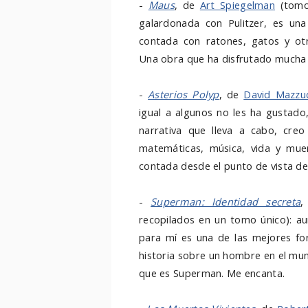
-
Maus
, de
Art Spiegelman
(tomo 
galardonada con Pulitzer, es una
contada con ratones, gatos y otr
Una obra que ha disfrutado mucha g
-
Asterios Polyp
, de
David Mazzuc
igual a algunos no les ha gustado
narrativa que lleva a cabo, cre
matemáticas, música, vida y muer
contada desde el punto de vista d
-
Superman: Identidad secreta
recopilados en un tomo único): au
para mí es una de las mejores f
historia sobre un hombre en el mun
que es Superman. Me encanta.