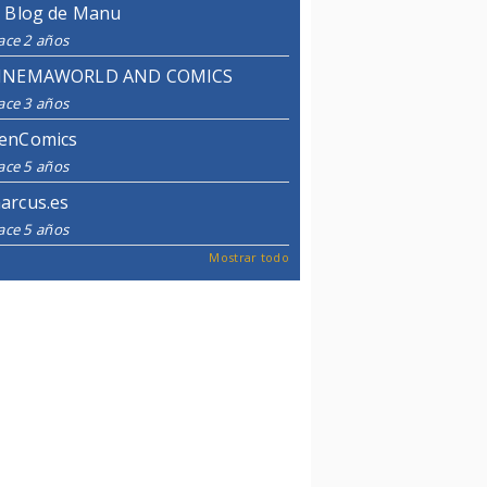
l Blog de Manu
ace 2 años
INEMAWORLD AND COMICS
ace 3 años
enComics
ace 5 años
arcus.es
ace 5 años
Mostrar todo