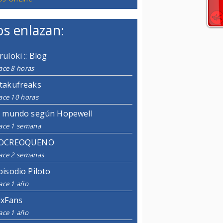
s enlazan:
ruloki :: Blog
ace 8 horas
takufreaks
ace 10 horas
l mundo según Hopewell
ace 1 semana
OCREOQUENO
ace 2 semanas
pisodio Piloto
ace 1 año
ixFans
ace 1 año