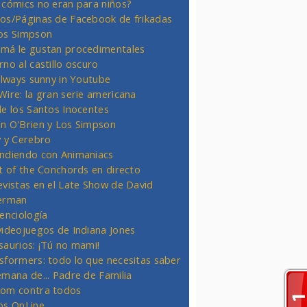
 cómics no eran para niños?
os/Páginas de Facebook de frikadas
os Simpson
má le gustan procedimentales
rno al castillo oscuro
 always sunny in Youtube
Wire: la gran serie americana
de los Santos Inocentes
n O'Brien y Los Simpson
y y Cerebro
ndiendo con Animaniacs
ht of the Conchords en directo
evistas en el Late Show de David
erman
ienciología
videojuegos de Indiana Jones
saurios: ¡Tú no mami!
sformers: todo lo que necesitas saber
emana de... Padre de Familia
om contra todos
os OnLine