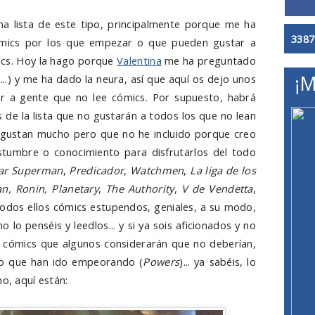
a lista de este tipo, principalmente porque me ha
3387
mics por los que empezar o que pueden gustar a
ics. Hoy la hago porque
Valentina
me ha preguntado
¡M
...) y me ha dado la neura, así que aquí os dejo unos
r a gente que no lee cómics. Por supuesto, habrá
 de la lista que no gustarán a todos los que no lean
gustan mucho pero que no he incluido porque creo
stumbre o conocimiento para disfrutarlos del todo
tar Superman
,
Predicador
,
Watchmen
,
La liga de los
, Ronin, Planetary
,
The Authority
,
V de Vendetta
,
 todos ellos cómics estupendos, geniales, a su modo,
o lo penséis y leedlos... y si ya sois aficionados y no
), cómics que algunos considerarán que no deberían,
ro que han ido empeorando (
Powers
)... ya sabéis, lo
no, aquí están: