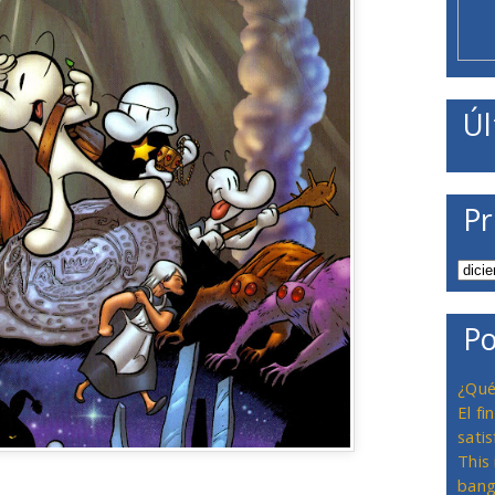
Úl
Pr
Po
¿Qué
El f
satis
This
bang