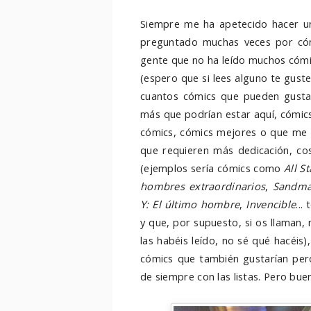
Siempre me ha apetecido hacer un
preguntado muchas veces por có
gente que no ha leído muchos cóm
(espero que si lees alguno te guste
cuantos cómics que pueden gusta
más que podrían estar aquí, cómics
cómics, cómics mejores o que me 
que requieren más dedicación, co
(ejemplos sería cómics como
All S
hombres extraordinarios
,
Sandman
Y: El último hombre
,
Invencible
...
y que, por supuesto, si os llaman, n
las habéis leído, no sé qué hacéis
cómics que también gustarían pe
de siempre con las listas. Pero bue