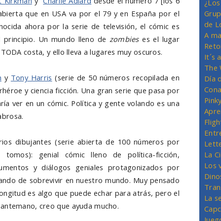
t Kirkman
y
Charlie Adlard
desde el número 7 [los 6
¿Los
 abierta que en USA va por el 79 y en España por el
Grup
de L
ocida ahora por la serie de televisión, el cómic es
A ma
 principio. Un mundo lleno de
zombies
es el lugar
Reto
 TODA costa, y ello lleva a lugares muy oscuros.
It´s
The 
n
y
Tony Harris
(serie de 50 números recopilada en
Día 
Cona
héroe y ciencia ficción. Una gran serie que pasa por
Pink
ía ver en un cómic. Política y gente volando es una
Apre
abrosa.
Flig
Entr
ios dibujantes (serie abierta de 100 números por
Lett
omos): genial cómic lleno de política-ficción,
La C
Los 
gumentos y diálogos geniales protagonizados por
Dino
tando de sobrevivir en nuestro mundo. Muy pensado
Tran
longitud es algo que puede echar para atrás, pero el
La s
e antemano, creo que ayuda mucho.
Capc
Jueg