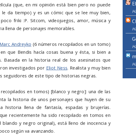
E
elícula (que, en mi opinión está bien pero no puede
H
o le da tiempo) y es un cómic que se lee muy bien,
poco friki :P. Sitcom, videojuegos, amor, música y
C
ria llena de personajes memorables.
H
G
Marc Andreyko
(6 números recopilados en un tomo)
H
en que Bendis hacía cosas buena y ésta, si bien a
m
s. Basada en la historia real de los asesinatos que
H
eron investigados por
Eliot Ness
. Realista y muy bien
s seguidores de este tipo de historias negras.
ecopilados en tomos) [blanco y negro]: una de las
nta la historia de unos personajes que huyen de su
historia llena de fantasía, espadas y brujerías.
que recientemente ha sido recopilado en tomos en
l blando y negro original), está lleno de inocencia y
 poco según va avanzando.