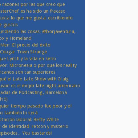
o razones por las que creo que
terChef_es ha sido un fracaso
usta lo que me gusta: escribiendo
e gustos
undiendo las cosas: @borjaventura,
Fox y Homeland
Men: El precio del éxito
t Cougar Town Strange
ue Lynch y la vida en serio
vor: Micronesia o por qué los reality
icanos son tan superiores
qué el Late Late Show with Craig
uson es el mejor late night americano
nadas de Podcasting, Barcelona
d10)
quier tiempo pasado fue peor y el
ro también lo será
otación laboral: Betty White
s de Identidad: retcon y misterio
episodes... You bastards!