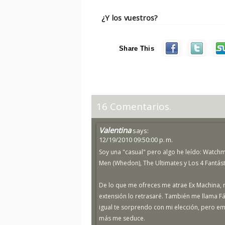
¿Y los vuestros?
Share This
16 Comentarios.
Valentina
says:
12/19/2010 09:50:00 p. m.
Soy una "casual" pero algo he leído: Watch
Men (Whedon), The Ultimates y Los 4 Fantásti
De lo que me ofreces me atrae Ex Machina, 
extensión lo retrasaré. También me llama F
igual te sorprendo con mi elección, pero e
más me seduce.