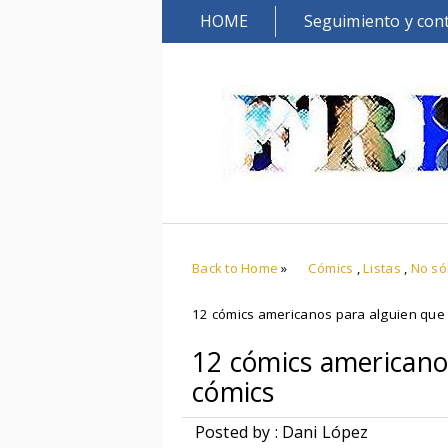
HOME
Seguimiento y con
Back to Home
»
Cómics
,
Listas
,
No só
12 cómics americanos para alguien que 
12 cómics americano
cómics
Posted by : Dani López