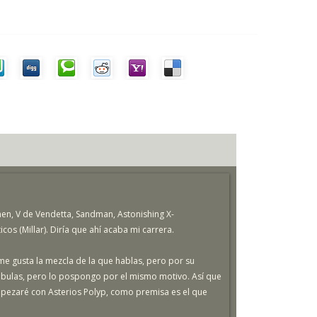
men, V de Vendetta, Sandman, Astonishing X-
cos (Millar). Diría que ahí acaba mi carrera.
me gusta la mezcla de la que hablas, pero por su
ábulas, pero lo pospongo por el mismo motivo. Así que
mpezaré con Asterios Polyp, como premisa es el que