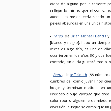
oídos de alguno por la reciente p
reflejar lo mismo que el cómic, n
aunque es mejor leerla siendo un 
peleas absurdas en una única histo
-
Torso
, de
Brian Michael Bendis
y
[blanco y negro]: hubo un tiempo 
veces es algo frío, es una de ella
ocurrieron en los años 30 y que fu
contado, sin duda gustará más a lo
-
Bone
, de
Jeff Smith
(55 números r
cumbres del cómic juvenil nos cue
hogar y terminan metidos en una 
Precioso dibujo
cartoon
que creo 
color (por si alguien le da miedo e
diversión, aunque se complique un