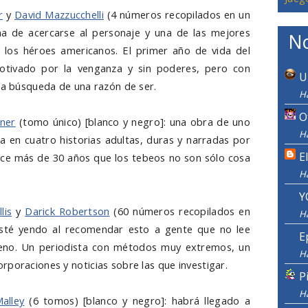
r
y
David Mazzucchelli
(4 números recopilados en un
a de acercarse al personaje y una de las mejores
No
los héroes americanos. El primer año de vida del
tivado por la venganza y sin poderes, pero con
U
 la búsqueda de una razón de ser.
H
O
sner
(tomo único) [blanco y negro]: una obra de uno
H
a en cuatro historias adultas, duras y narradas por
E
ce más de 30 años que los tebeos no son sólo cosa
H
Y
lis
y
Darick Robertson
(60 números recopilados en
H
sté yendo al recomendar esto a gente que no lee
E
eno. Un periodista con métodos muy extremos, un
H
rporaciones y noticias sobre las que investigar.
P
H
alley
(6 tomos) [blanco y negro]: habrá llegado a