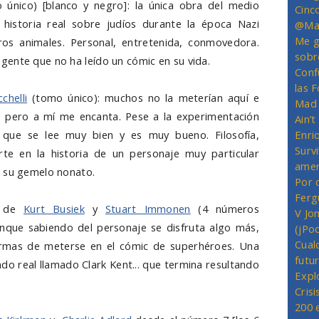
único) [blanco y negro]: la única obra del medio
Cinc
 historia real sobre judíos durante la época Nazi
@Mas
Me g
os animales. Personal, entretenida, conmovedora.
sobr
ente que no ha leído un cómic en su vida.
Conf
las 
chelli
(tomo único): muchos no la meterían aquí e
Mad 
, pero a mí me encanta. Pese a la experimentación
Ain’
o que se lee muy bien y es muy bueno. Filosofía,
Enriq
Survi
te en la historia de un personaje muy particular
amer
e su gemelo nonato.
Por 
Ferg
, de
Kurt Busiek
y
Stuart Immonen
(4 números
V Jo
nque sabiendo del personaje se disfruta algo más,
(jPo
Cual
ormas de meterse en el cómic de superhéroes. Una
futu
do real llamado Clark Kent... que termina resultando
Expl
Crisi
200 