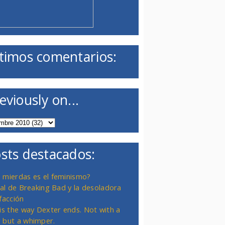
timos comentarios:
eviously on...
sts destacados:
 mierdas es el feminismo?
inal de Breaking Bad y la desoladora
facción
 is the way Dexter ends. Not with a
 but a whimper.