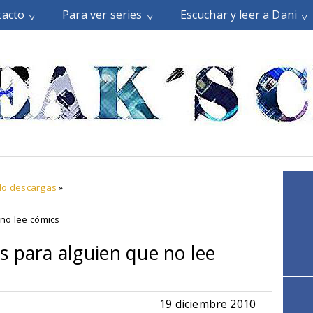
tacto
Para ver series
Escuchar y leer a Dani
lo descargas
»
no lee cómics
s para alguien que no lee
19 diciembre 2010