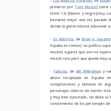
-
Los Muertos Vivientes
, de
Rober
primeros por
Tony Moore
] (serie
tomo 12) [blanco y negro]:muy con
bastante mejor una vez pasado el
donde la gente intenta sobrevivir a
-
Ex Machina
, de
Brian K. Vaugha
España en tomos): un político super
muchos lugares que uno no esperar
mezcla rara pero que queda muy s
-
Fábulas
, de
Bill Willingham
y var
ahora recopilada en España en t
conspiraciones y fantasía en ar
personajes clásicos de cuento tra
y muy bien ejecutado, sin duda su 
conocimiento de los personajes d