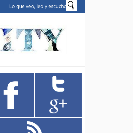
Lo que veo, leo y escucho