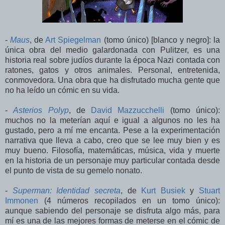
-
Maus
, de
Art Spiegelman
(tomo único) [blanco y negro]: la
única obra del medio galardonada con Pulitzer, es una
historia real sobre judíos durante la época Nazi contada con
ratones, gatos y otros animales. Personal, entretenida,
conmovedora. Una obra que ha disfrutado mucha gente que
no ha leído un cómic en su vida.
-
Asterios Polyp
, de
David Mazzucchelli
(tomo único):
muchos no la meterían aquí e igual a algunos no les ha
gustado, pero a mí me encanta. Pese a la experimentación
narrativa que lleva a cabo, creo que se lee muy bien y es
muy bueno. Filosofía, matemáticas, música, vida y muerte
en la historia de un personaje muy particular contada desde
el punto de vista de su gemelo nonato.
-
Superman: Identidad secreta
, de
Kurt Busiek
y
Stuart
Immonen
(4 números recopilados en un tomo único):
aunque sabiendo del personaje se disfruta algo más, para
mí es una de las mejores formas de meterse en el cómic de