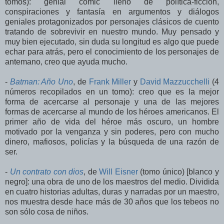
tomos): genial cómic lleno de política-ficción,
conspiraciones y fantasía en argumentos y diálogos
geniales protagonizados por personajes clásicos de cuento
tratando de sobrevivir en nuestro mundo. Muy pensado y
muy bien ejecutado, sin duda su longitud es algo que puede
echar para atrás, pero el conocimiento de los personajes de
antemano, creo que ayuda mucho.
-
Batman: Año Uno
, de
Frank Miller
y
David Mazzucchelli
(4
números recopilados en un tomo): creo que es la mejor
forma de acercarse al personaje y una de las mejores
formas de acercarse al mundo de los héroes americanos. El
primer año de vida del héroe más oscuro, un hombre
motivado por la venganza y sin poderes, pero con mucho
dinero, mafiosos, policías y la búsqueda de una razón de
ser.
-
Un contrato con dios
, de
Will Eisner
(tomo único) [blanco y
negro]: una obra de uno de los maestros del medio. Dividida
en cuatro historias adultas, duras y narradas por un maestro,
nos muestra desde hace más de 30 años que los tebeos no
son sólo cosa de niños.