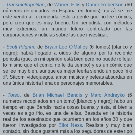
-
Transmetropolitan
, de
Warren Ellis
y
Darick Robertson
(60
números recopilados en España en tomos): quizá se me
esté yendo al recomendar esto a gente que no lee cómics,
pero creo que es muy bueno. Un periodista con métodos
muy extremos, un mundo futuro controlado por las
corporaciones y noticias sobre las que investigar.
-
Scott Pilgrim
, de
Bryan Lee O'Malley
(6 tomos) [blanco y
negro]: habrá llegado a oídos de alguno por la reciente
película (que, en mi opinión está bien pero no puede reflejar
lo mismo que el cómic, no le da tiempo) y es un cómic que
se lee muy bien, aunque es mejor leerla siendo un poco friki
:P. Sitcom, videojuegos, amor, música y peleas absurdas en
una única historia llena de personajes memorables.
-
Torso
, de
Brian Michael Bendis
y
Marc Andreyko
(6
números recopilados en un tomo) [blanco y negro]: hubo un
tiempo en que Bendis hacía cosas buena y ésta, si bien a
veces es algo frío, es una de ellas. Basada en la historia
real de los asesinatos que ocurrieron en los años 30 y que
fueron investigados por
Eliot Ness
. Realista y muy bien
contado, sin duda gustará más a los seguidores de este tipo