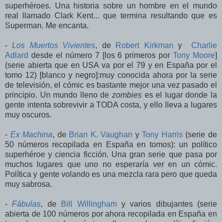
superhéroes. Una historia sobre un hombre en el mundo
real llamado Clark Kent... que termina resultando que es
Superman. Me encanta.
-
Los Muertos Vivientes
, de
Robert Kirkman
y
Charlie
Adlard
desde el número 7 [los 6 primeros por
Tony Moore
]
(serie abierta que en USA va por el 79 y en España por el
tomo 12) [blanco y negro]:muy conocida ahora por la serie
de televisión, el cómic es bastante mejor una vez pasado el
principio. Un mundo lleno de
zombies
es el lugar donde la
gente intenta sobrevivir a TODA costa, y ello lleva a lugares
muy oscuros.
-
Ex Machina
, de
Brian K. Vaughan
y
Tony Harris
(serie de
50 números recopilada en España en tomos): un político
superhéroe y ciencia ficción. Una gran serie que pasa por
muchos lugares que uno no esperaría ver en un cómic.
Política y gente volando es una mezcla rara pero que queda
muy sabrosa.
-
Fábulas
, de
Bill Willingham
y varios dibujantes (serie
abierta de 100 números por ahora recopilada en España en