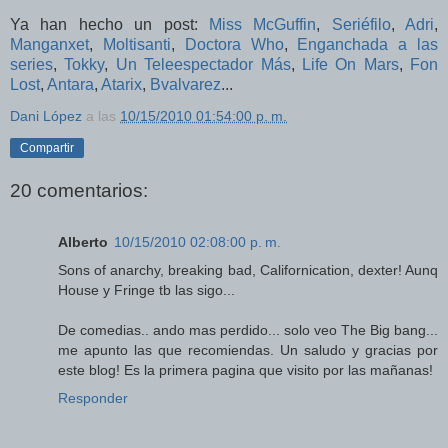
Ya han hecho un post:
Miss McGuffin
,
Seriéfilo
,
Adri
,
Manganxet
,
Moltisanti
,
Doctora Who
,
Enganchada a las
series
,
Tokky
,
Un Teleespectador Más
,
Life On Mars
,
Fon
Lost
,
Antara
,
Atarix
,
Bvalvarez
...
Dani López
a las
10/15/2010 01:54:00 p. m.
Compartir
20 comentarios:
Alberto
10/15/2010 02:08:00 p. m.
Sons of anarchy, breaking bad, Californication, dexter! Aunq
House y Fringe tb las sigo...
De comedias.. ando mas perdido... solo veo The Big bang...
me apunto las que recomiendas. Un saludo y gracias por
este blog! Es la primera pagina que visito por las mañanas!
Responder