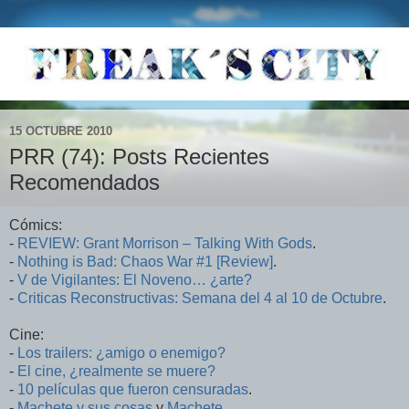
15 OCTUBRE 2010
PRR (74): Posts Recientes
Recomendados
Cómics:
-
REVIEW: Grant Morrison – Talking With Gods
.
-
Nothing is Bad: Chaos War #1 [Review]
.
-
V de Vigilantes: El Noveno… ¿arte?
-
Criticas Reconstructivas: Semana del 4 al 10 de Octubre
.
Cine:
-
Los trailers: ¿amigo o enemigo?
-
El cine, ¿realmente se muere?
-
10 películas que fueron censuradas
.
-
Machete y sus cosas
y
Machete
.