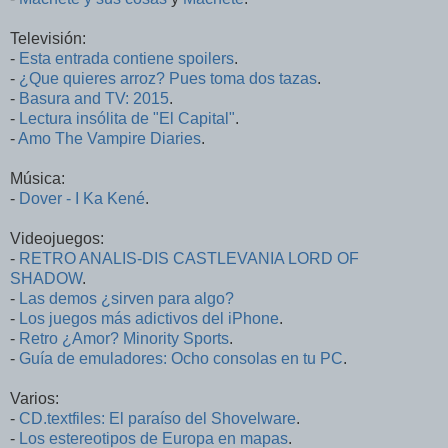
Televisión:
-
Esta entrada contiene spoilers
.
-
¿Que quieres arroz? Pues toma dos tazas
.
-
Basura and TV: 2015
.
-
Lectura insólita de "El Capital"
.
-
Amo The Vampire Diaries
.
Música:
-
Dover - I Ka Kené
.
Videojuegos:
-
RETRO ANALIS-DIS CASTLEVANIA LORD OF
SHADOW
.
-
Las demos ¿sirven para algo?
-
Los juegos más adictivos del iPhone
.
-
Retro ¿Amor? Minority Sports
.
-
Guía de emuladores: Ocho consolas en tu PC
.
Varios:
-
CD.textfiles: El paraíso del Shovelware
.
-
Los estereotipos de Europa en mapas
.