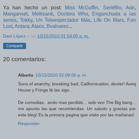
Ya han hecho un post:
Miss McGuffin
,
Seriéfilo
,
Adri
,
Manganxet
,
Moltisanti
,
Doctora Who
,
Enganchada a las
series
,
Tokky
,
Un Teleespectador Más
,
Life On Mars
,
Fon
Lost
,
Antara
,
Atarix
,
Bvalvarez
...
Dani López
a las
10/15/2010 01:54:00 p. m.
Compartir
20 comentarios:
Alberto
10/15/2010 02:08:00 p. m.
Sons of anarchy, breaking bad, Californication, dexter! Aunq
House y Fringe tb las sigo...
De comedias.. ando mas perdido... solo veo The Big bang...
me apunto las que recomiendas. Un saludo y gracias por
este blog! Es la primera pagina que visito por las mañanas!
Responder