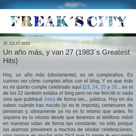
28 JULIO 2010
Un año más, y van 27 (1983´s Greatest
Hits)
Hoy, un año más (obviamente), es mi cumpleaños. Es
curioso ver cómo cumples años con el blog. Y es que éste
es mi quinto cumple celebrado aquí (
23
,
24
,
25
y
26
... en el
de los 22 también estaba el blog pero no me felicité ni nada
sino que publiqué
ésto
) de forma tan... pública. Hoy en día
saben cuándo has nacido (si no te importa), centenares de
personas y, obviamente ya no es lo mismo que antes. Ni
siquiera es lo mismo desde que tenemos el teléfono móvil
en nuestras vidas de forma tan constante: no sólo porque
las alarmas previenen a muchos de olvidar celebraciones,
sino porque es mucho más fácil que la gente te encuentre