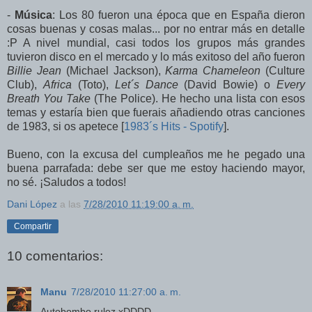
-
Música
: Los 80 fueron una época que en España dieron
cosas buenas y cosas malas... por no entrar más en detalle
:P A nivel mundial, casi todos los grupos más grandes
tuvieron disco en el mercado y lo más exitoso del año fueron
Billie Jean
(Michael Jackson),
Karma Chameleon
(Culture
Club),
Africa
(Toto),
Let´s Dance
(David Bowie) o
Every
Breath You Take
(The Police). He hecho una lista con esos
temas y estaría bien que fuerais añadiendo otras canciones
de 1983, si os apetece [
1983´s Hits - Spotify
].
Bueno, con la excusa del cumpleaños me he pegado una
buena parrafada: debe ser que me estoy haciendo mayor,
no sé. ¡Saludos a todos!
Dani López
a las
7/28/2010 11:19:00 a. m.
Compartir
10 comentarios:
Manu
7/28/2010 11:27:00 a. m.
Autobombo rulez xDDDD