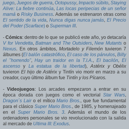
juego
,
Juegos de guerra
,
Octopussy
,
Impacto súbito
,
Staying
Alive: La fiebre continúa
,
Las locas peripecias de un señor
mamá
o
Risky Business
. Además se estrenaron otras como
El sentido de la vida
,
Nunca digas nunca jamás
,
El Precio
del Poder (Scarface
)
o
Superman III
.
-
Cómics
: dentro de lo que se publicó este año, yo detacaría
V for Vendetta
,
Batman and The Outsiders
,
New Mutants
o
Nexus
. En otros ámbitos,
Mortadelo y Filemón
tuvieron 7
álbumes (
El balón catastrófico
,
El caso de los párvulos
,
Billy
el "horrendo"
,
Hay un traidor en la T.I.A.
,
El bacilón
,
El
ascenso
y
La estatua de la libertad
),
Astérix y Obélix
tuvieron
El hijo de Astérix
y Tintín vio morir en marzo a su
creador, cuyo último álbum fue
Tintín y los Pícaros.
-
Videojuegos
: Los arcades empezaron a entrar en su
época dorada con juegos como el vectorial
Star Wars
,
Dragon´s Lair
o el mítico
Mario Bros.
, que fue fundamental
para el clásico
Super Mario Bros.
, de 1985, y homenajeado
en el
Super Mario Bros. 3
. Además el mundo de los
ordenadores personales se vio revolucionado con la salida
al mercado de
Ultima III: Exodus
.