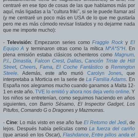
centraré en ese tipo de cosas de las que hablamos más por
aquí, más ligadas a la "cultura friki", si se le puede llamar así
(y me centraré un poco más en USA de lo que me gustaría
pero me es más cómodo revisar listados y no dejarme nada
que me importe mucho):
-
Televisión
: Empezaron series como
Fraggle Rock
y
El
Equipo A
y terminaron otras como la mítica
M*A*S*H
. En
plena emisión estaba clásicos ochenteros como
Magnum,
P.I.
,
Dinastía
,
Falcon Crest
,
Dallas
,
Canción Triste de Hill
Street
,
Cheers
,
Fama
,
El Coche Fantástico
o
Remington
Steele
. Además, este año murió
Carolyn Jones
, que
interpretaba a Morticia en la serie de
La Familia Adams
. En
España nos alegramos mucho cuando ganamos a Malta 12-
1 en este año.
TVE lo emitió y ahora nos deja verlo online
. Y
los niños se entretenían, como seguimos haciendo en años
siguientes, con
Barrio Sésamo
,
El Inspector Gadget
,
Los
Pitufos
,
Comando G
o
Dragones y Mazmorras
.
-
Cine
: Lo más visto en ese año fue
El Retorno del Jedi
, de
lejos. Después había películas como
La fuerza del cariño
(que arrasó en los Oscar),
Flashdance
,
Entre pillos anda el