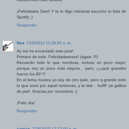
¡Felicidades Dani! Y te lo digo mientras escucho tu lista de
Spotify ;)
Responder
Noa
7/28/2010 11:28:00 a. m.
Ay me ha encantado este post!
Primero de todo: Felicidadeeesss! (again :P)
Recuerdo todo lo que nombras, incluso un poco mejor,
porque soy un poco más viejuna... pero, ¡¡¡¡qué grandes
fueron los 80´!!!
En el tema música yo soy de otro palo, pero q grande todo
lo que sonó por aquel entonces, y la tele... bufff! ¡la gallina
de piel!. Gracias por recordarlo ;)
¡Feliz día!
Responder
satrian
7/28/2010 12:12:00 p. m.