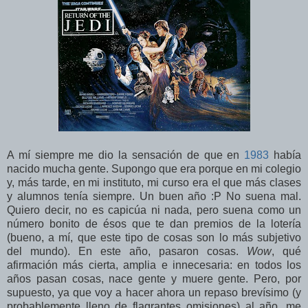
A mí siempre me dio la sensación de que en
19
83
había
nacido mucha gente. Supongo que era porque en mi colegio
y, más tarde, en mi instituto, mi curso era el que más clases
y alumnos tenía siempre. Un buen año :P No suena mal.
Quiero decir, no es capicúa ni nada, pero suena como un
número bonito de ésos que te dan premios de la lotería
(bueno, a mí, que este tipo de cosas son lo más subjetivo
del mundo). En este año, pasaron cosas.
Wow
, qué
afirmación más cierta, amplia e innecesaria: en todos los
años pasan cosas, nace gente y muere gente. Pero, por
supuesto, ya que voy a hacer ahora un repaso brevísimo (y
probablemente lleno de flagrantes omisiones) al año, me