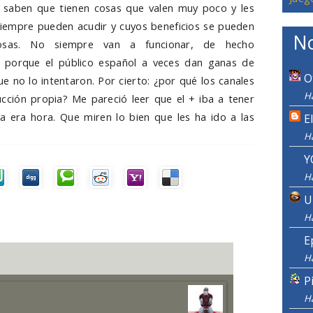
 saben que tienen cosas que valen muy poco y les
iempre pueden acudir y cuyos beneficios se pueden
No
osas. No siempre van a funcionar, de hecho
, porque el público español a veces dan ganas de
O
e no lo intentaron. Por cierto: ¿por qué los canales
H
ción propia? Me pareció leer que el + iba a tener
 era hora. Que miren lo bien que les ha ido a las
E
H
Y
H
U
H
E
H
P
H