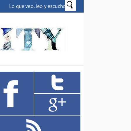
Lo que veo, leo y escucho