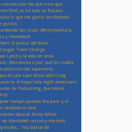
o razones por las que creo que
terChef_es ha sido un fracaso
usta lo que me gusta: escribiendo
e gustos
undiendo las cosas: @borjaventura,
Fox y Homeland
Men: El precio del éxito
t Cougar Town Strange
ue Lynch y la vida en serio
vor: Micronesia o por qué los reality
icanos son tan superiores
qué el Late Late Show with Craig
uson es el mejor late night americano
nadas de Podcasting, Barcelona
d10)
quier tiempo pasado fue peor y el
ro también lo será
otación laboral: Betty White
s de Identidad: retcon y misterio
episodes... You bastards!