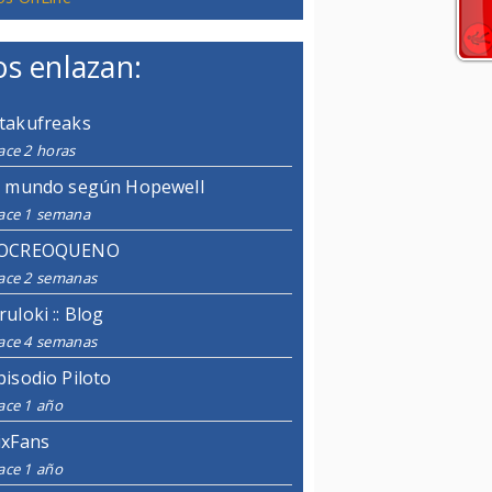
s enlazan:
takufreaks
ace 2 horas
l mundo según Hopewell
ace 1 semana
OCREOQUENO
ace 2 semanas
ruloki :: Blog
ace 4 semanas
pisodio Piloto
ace 1 año
ixFans
ace 1 año