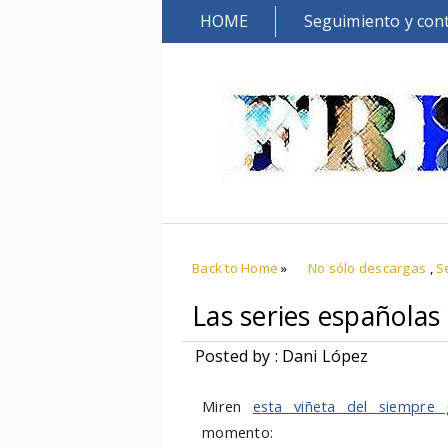
HOME
Seguimiento y con
Back to Home
»
No sólo descargas
,
S
Las series españolas
Posted by : Dani López
Miren
esta viñeta del siempre 
momento: