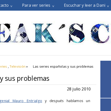
tacto
Para ver series
Escuchar y leer a Dani
eries
,
Televisión
»
Las series españolas y sus problemas
 y sus problemas
28 julio 2010
genial Mauro Entrialgo
y después hablamos un