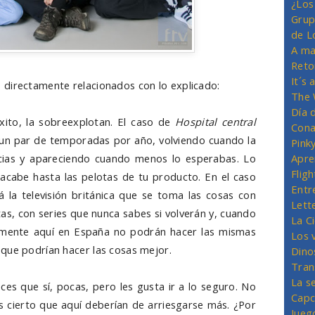
¿Los
Grup
de L
A ma
Reto
It´s
 directamente relacionados con lo explicado:
The 
Día 
éxito, la sobreexplotan. El caso de
Hospital central
Cona
 un par de temporadas por año, volviendo cuando la
Pink
ncias y apareciendo cuando menos lo esperabas. Lo
Apre
Flig
 acabe hasta las pelotas de tu producto. En el caso
Entr
 la televisión británica que se toma las cosas con
Lett
s, con series que nunca sabes si volverán y, cuando
La C
viamente aquí en España no podrán hacer las mismas
Los 
que podrían hacer las cosas mejor.
Dino
Tran
La s
ces que sí, pocas, pero les gusta ir a lo seguro. No
Capc
s cierto que aquí deberían de arriesgarse más. ¿Por
Jueg