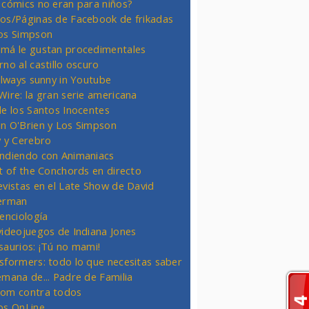
 cómics no eran para niños?
os/Páginas de Facebook de frikadas
os Simpson
má le gustan procedimentales
rno al castillo oscuro
 always sunny in Youtube
Wire: la gran serie americana
de los Santos Inocentes
n O'Brien y Los Simpson
y y Cerebro
ndiendo con Animaniacs
ht of the Conchords en directo
evistas en el Late Show de David
erman
ienciología
videojuegos de Indiana Jones
saurios: ¡Tú no mami!
sformers: todo lo que necesitas saber
emana de... Padre de Familia
om contra todos
os OnLine