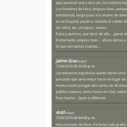
que aparecer una y otra vez, los mismos topi
Los hombres de Paco, empezo bien, aunque 
entretenida, luego paso a lo mismo de siemp
en un hospital, pasan a contarte el rollete d
de rollos, etc. un topico, vamos.
Fisica y quimica, que decir de ella ... ganas 
El internado, empezo bien ... ahora deriva a
Es que son tantas y tantas...
Jaime Grau
says:
7/29/2010 03:20:00 p. m.
Las teleseries españolas suelen duran unos
pensado que sería mejor hacer en lugar de 
misma noche pongan dos series de 40 minuto
público (vamos, como hacen en USA), además
Pero bueno... Spain is different.
Antò
says:
7/29/2010 06:44:00 p. m.
Has acertado de lleno. Perfecta radiografía 