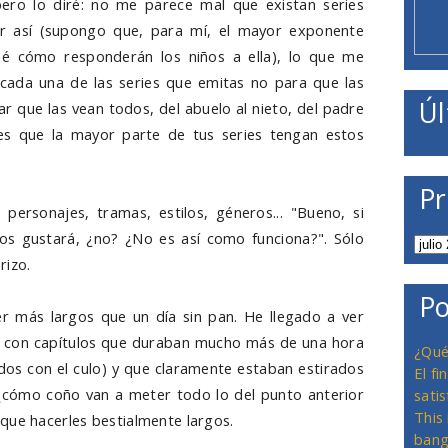
pero lo diré: no me parece mal que existan series
mar así (supongo que, para mí, el mayor exponente
sé cómo responderán los niños a ella), lo que me
cada una de las series que emitas no para que las
Úl
r que las vean todos, del abuelo al nieto, del padre
ues que la mayor parte de tus series tengan estos
Pr
ersonajes, tramas, estilos, géneros... "Bueno, si
s gustará, ¿no? ¿No es así como funciona?". Sólo
rizo.
Po
er más largos que un día sin pan. He llegado a ver
s con capítulos que duraban mucho más de una hora
¿Qué
os con el culo) y que claramente estaban estirados
El f
¿cómo coño van a meter todo lo del punto anterior
satis
This
que hacerles bestialmente largos.
bang