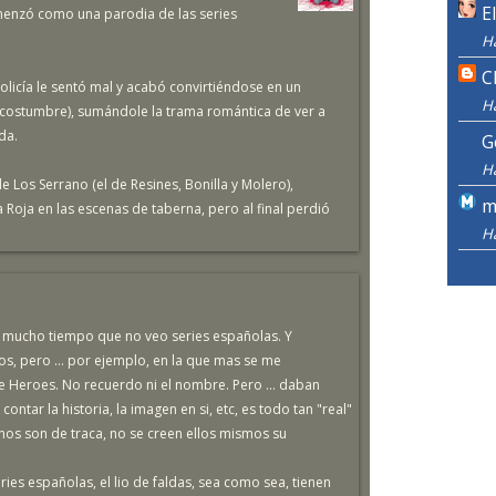
E
enzó como una parodia de las series
H
C
olicía le sentó mal y acabó convirtiéndose en un
H
 costumbre), sumándole la trama romántica de ver a
da.
G
H
Los Serrano (el de Resines, Bonilla y Molero),
m
 Roja en las escenas de taberna, pero al final perdió
H
 mucho tiempo que no veo series españolas. Y
os, pero ... por ejemplo, en la que mas se me
 de Heroes. No recuerdo ni el nombre. Pero ... daban
contar la historia, la imagen en si, etc, es todo tan "real"
unos son de traca, no se creen ellos mismos su
ries españolas, el lio de faldas, sea como sea, tienen