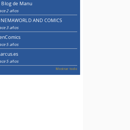
l Blog de Manu
ace 2 años
INEMAWORLD AND COMICS
ace 3 años
enComics
ace 5 años
arcus.es
ace 5 años
Mostrar todo