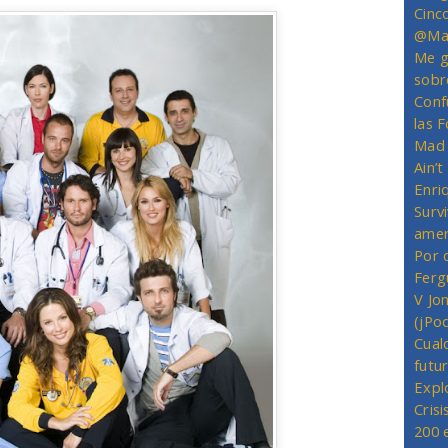
Cinc
@Mas
Me g
sobr
Conf
las 
Mad 
Ain’
Enriq
Survi
amer
Por 
Ferg
V Jo
(jPo
Cual
futu
Expl
Crisi
200 