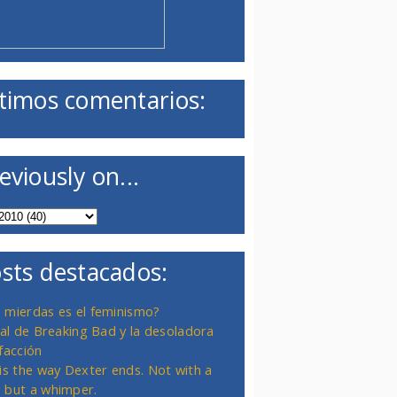
timos comentarios:
eviously on...
sts destacados:
 mierdas es el feminismo?
inal de Breaking Bad y la desoladora
facción
 is the way Dexter ends. Not with a
 but a whimper.