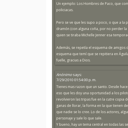
Un ejemplo: Los Hombres de Paco, que com
policiacas.
Pero se ve que les supo a poco, o que a la p
dramón (con alguna coña, por no perder la
quien se tiraba Michelle Jenner esa tempora
Además, se repetía el esquema de amigos de 
esquema que temí que se repitiera en Águila
fuelle, gracias a Dios.
Anónimo
says:
7/29/2010 01:54:00 p. m.
Tienes mas razon que un santo. Desde hace
eso que les doy una oportunidad a los pilot
revolvieron las tripas fue en la cutre copia
ganas de llorar, la forma en la que tienen de 
que nadie se lo cree. Lo de los actores, alg
personaje y sale lo que sale.
Y bueno, hay un tema central en todas las se