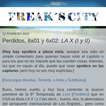
03 FEBRERO 2010
Perdidos, 6x01 y 6x02:
LA X (I y II)
[
Hoy hay spoilers a plena vista
, aunque sea sólo un
simple comentario para quienes hayan visto el capítulo o
para los que no les importe que les cuenten cosas. Además,
los que no vayan al día, puede que vean
spoilers en las
capturas
, pero hoy no son muy explícitas.]
[
Descargas directas, Torrents, e-links y Subtítulos
]
Buno, hemos vuelto, y hoy toca comentar la
season
premiere
de la 6ª Temporada de
Lost
(
Perdidos
) que en
USA se titula
LA X
I
y
II
(es decir... bueno, éso, la abreviatura
del aeropuerto internacional de Los Ángeles... pero como