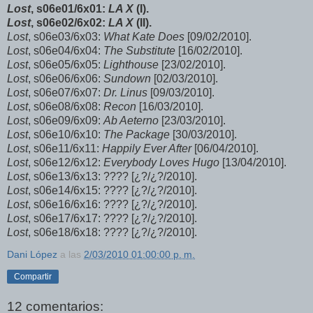
Lost
, s06e01/6x01:
LA X
(I).
Lost
, s06e02/6x02:
LA X
(II).
Lost
, s06e03/6x03:
What Kate Does
[09/02/2010].
Lost
, s06e04/6x04:
The Substitute
[16/02/2010].
Lost
, s06e05/6x05:
Lighthouse
[23/02/2010].
Lost
, s06e06/6x06:
Sundown
[02/03/2010].
Lost
, s06e07/6x07:
Dr. Linus
[09/03/2010].
Lost
, s06e08/6x08:
Recon
[16/03/2010].
Lost
, s06e09/6x09:
Ab Aeterno
[23/03/2010].
Lost
, s06e10/6x10:
The Package
[30/03/2010].
Lost
, s06e11/6x11:
Happily Ever After
[06/04/2010].
Lost
, s06e12/6x12:
Everybody Loves Hugo
[13/04/2010].
Lost
, s06e13/6x13: ???? [¿?/¿?/2010].
Lost
, s06e14/6x15: ???? [¿?/¿?/2010].
Lost
, s06e16/6x16: ???? [¿?/¿?/2010].
Lost
, s06e17/6x17: ???? [¿?/¿?/2010].
Lost
, s06e18/6x18: ???? [¿?/¿?/2010].
Dani López
a las
2/03/2010 01:00:00 p. m.
Compartir
12 comentarios: