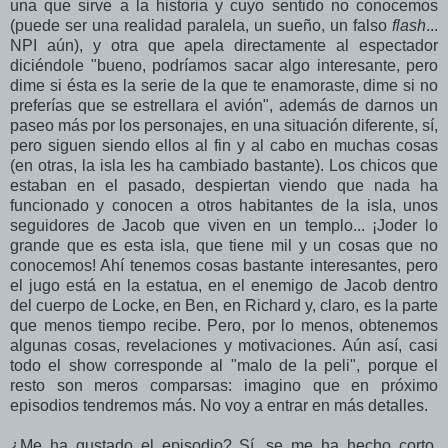
una que sirve a la historia y cuyo sentido no conocemos
(puede ser una realidad paralela, un sueño, un falso
flash
...
NPI aún), y otra que apela directamente al espectador
diciéndole "bueno, podríamos sacar algo interesante, pero
dime si ésta es la serie de la que te enamoraste, dime si no
preferías que se estrellara el avión", además de darnos un
paseo más por los personajes, en una situación diferente, sí,
pero siguen siendo ellos al fin y al cabo en muchas cosas
(en otras, la isla les ha cambiado bastante). Los chicos que
estaban en el pasado, despiertan viendo que nada ha
funcionado y conocen a otros habitantes de la isla, unos
seguidores de Jacob que viven en un templo... ¡Joder lo
grande que es esta isla, que tiene mil y un cosas que no
conocemos! Ahí tenemos cosas bastante interesantes, pero
el jugo está en la estatua, en el enemigo de Jacob dentro
del cuerpo de Locke, en Ben, en Richard y, claro, es la parte
que menos tiempo recibe. Pero, por lo menos, obtenemos
algunas cosas, revelaciones y motivaciones. Aún así, casi
todo el show corresponde al "malo de la peli", porque el
resto son meros comparsas: imagino que en próximo
episodios tendremos más. No voy a entrar en más detalles.
¿Me ha gustado el episodio? Sí, se me ha hecho corto.