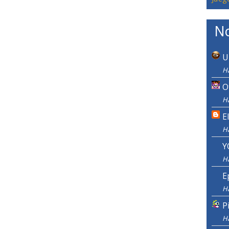
No
U
H
O
H
E
H
Y
H
E
H
P
H