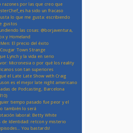
o razones por las que creo que
terChef_es ha sido un fracaso
usta lo que me gusta: escribiendo
e gustos
undiendo las cosas: @borjaventura,
Fox y Homeland
Men: El precio del éxito
t Cougar Town Strange
ue Lynch y la vida en serio
vor: Micronesia o por qué los reality
icanos son tan superiores
qué el Late Late Show with Craig
uson es el mejor late night americano
nadas de Podcasting, Barcelona
d10)
quier tiempo pasado fue peor y el
ro también lo será
otación laboral: Betty White
s de Identidad: retcon y misterio
episodes... You bastards!