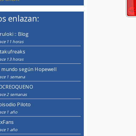
s enlazan:
ruloki :: Blog
ace 11 horas
takufreaks
ace 13 horas
l mundo según Hopewell
ace 1 semana
OCREOQUENO
ace 2 semanas
pisodio Piloto
ace 1 año
ixFans
ace 1 año