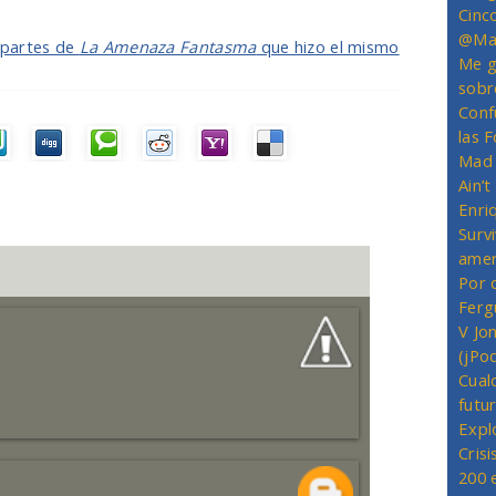
Cinc
@Mas
7 partes de
La Amenaza Fantasma
que hizo el mismo
Me g
sobr
Conf
las 
Mad 
Ain’
Enriq
Survi
amer
Por 
Ferg
V Jo
(jPo
Cual
futu
Expl
Crisi
200 