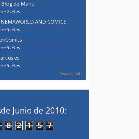
l Blog de Manu
ace 2 años
INEMAWORLD AND COMICS
ace 3 años
enComics
ace 5 años
arcus.es
ace 5 años
Mostrar todo
de Junio de 2010:
9
8
2
1
5
7