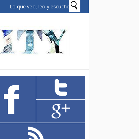
Lo que veo, leo y escucho