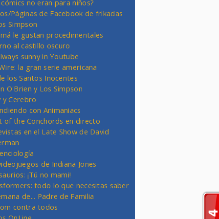
 cómics no eran para niños?
os/Páginas de Facebook de frikadas
os Simpson
má le gustan procedimentales
rno al castillo oscuro
 always sunny in Youtube
Wire: la gran serie americana
de los Santos Inocentes
n O'Brien y Los Simpson
y y Cerebro
ndiendo con Animaniacs
ht of the Conchords en directo
evistas en el Late Show de David
erman
ienciología
videojuegos de Indiana Jones
saurios: ¡Tú no mami!
sformers: todo lo que necesitas saber
emana de... Padre de Familia
om contra todos
os OnLine