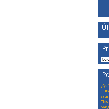
Úl
Pr
Po
¿Qué
El f
satis
This
bang