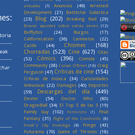
Anuncios
(49)
Arrested
virtuales
(7)
Development
(21)
Battestar Galactica
mes:
Blog
(202)
(23)
Breaking Bad
(29)
Breves apuntes sobre varias series
(13)
Buffydos
(24)
Burgos
(17)
toria
Californication
(36)
Camisetas
(22)
Chismes
(168)
Castle
(44)
Chorradas
(523)
Cine
(627)
reak
Citas
Cómics
(396)
(52)
Comida
(45)
Community
(38)
Craig
Conan O'Brien
(16)
char
Críticas de cine
(154)
Ferguson
(47)
Críticas de música
(34)
Curiosidades
televisivas
(22)
Damages
(40)
Deportes
Descargas del día
(449)
(59)
Dexter
(54)
Doctor Who
(80)
DragonBall
(34)
El Top 5 de las 5
(19)
Family Guy
(102)
Final
Feminismo
(1)
Fantasy
(31)
Flight of the Conchords
(8)
Fringe
(43)
Freak´s City investiga
(8)
Futurama
(70)
Game of Thrones
(18)