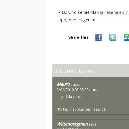
P.D.: y no se pierdan
la reseña en 
tipo
, que es genial.
Share This
2 Comentarios.
Mauro
says:
2/04/2010 03:08:00 a. m.
La jodida verdad.
"I'd tap that blue business." xD
Wittenbergman
says: