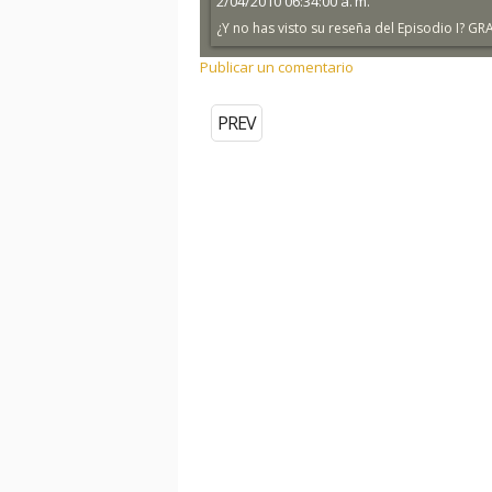
2/04/2010 06:34:00 a. m.
¿Y no has visto su reseña del Episodio I? 
Publicar un comentario
PREV