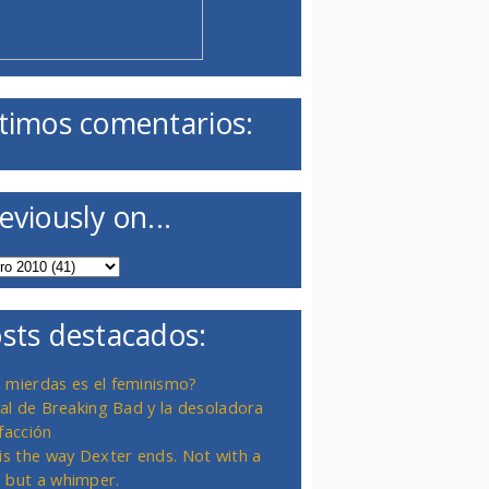
timos comentarios:
eviously on...
sts destacados:
 mierdas es el feminismo?
inal de Breaking Bad y la desoladora
facción
 is the way Dexter ends. Not with a
 but a whimper.