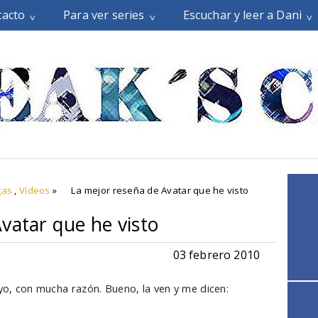
tacto
Para ver series
Escuchar y leer a Dani
gas
,
Vídeos
»
La mejor reseña de Avatar que he visto
vatar que he visto
03 febrero 2010
 yo, con mucha razón. Bueno, la ven y me dicen: