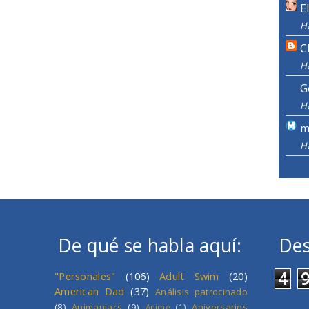
E
H
C
H
G
H
m
H
De qué se habla aquí:
Des
4
"Personales"
(106)
Adult Swim
(20)
American Dad
(37)
Análisis patrocinado
(8)
Animaniacs
(9)
Aniversarios
Anime
(1)