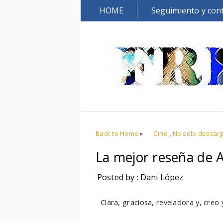
HOME
Seguimiento y con
Back to Home
»
Cine
,
No sólo descar
La mejor reseña de A
Posted by : Dani López
Clara, graciosa, reveladora y, creo