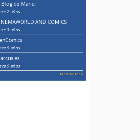
l Blog de Manu
ace 2 años
INEMAWORLD AND COMICS
ace 3 años
enComics
ace 5 años
arcus.es
ace 5 años
Mostrar todo