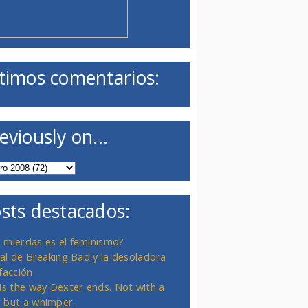
timos comentarios:
eviously on...
sts destacados:
 mierdas es el feminismo?
inal de Breaking Bad y la desoladora
facción
 is the way Dexter ends. Not with a
 but a whimper.