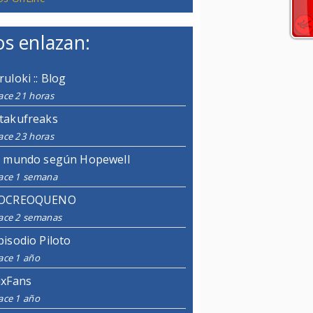
s enlazan:
ruloki :: Blog
ace 21 horas
takufreaks
ace 23 horas
l mundo según Hopewell
ace 1 semana
OCREOQUENO
ace 2 semanas
pisodio Piloto
ace 1 año
ixFans
ace 1 año