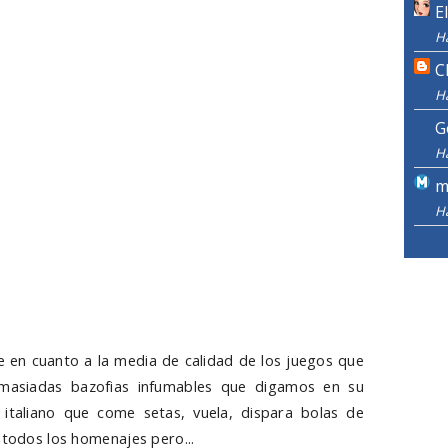
E
H
C
H
G
H
m
H
e en cuanto a la media de calidad de los juegos que
masiadas bazofias infumables que digamos en su
 italiano que come setas, vuela, dispara bolas de
 todos los homenajes pero...