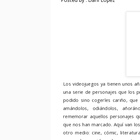
Posted by : Dani López
Los videojuegos ya tienen unos añ
una serie de personajes que los 
podido sino cogerles cariño, qu
amándolos, odiándolos, añorán
rememorar aquellos personajes q
que nos han marcado. Aquí van los
otro medio: cine, cómic, literatur