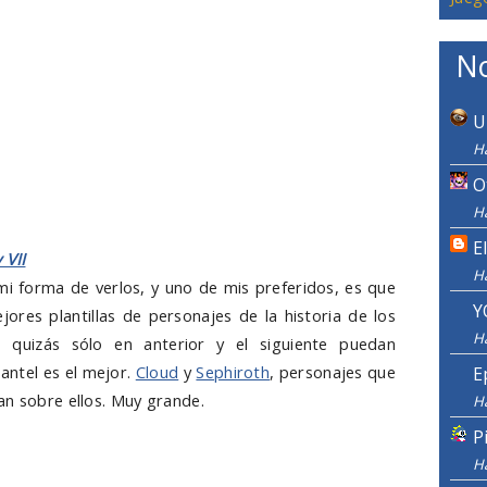
No
U
H
O
H
E
 VII
H
i forma de verlos, y uno de mis preferidos, es que
Y
ores plantillas de personajes de la historia de los
H
 quizás sólo en anterior y el siguiente puedan
antel es el mejor.
Cloud
y
Sephiroth
, personajes que
E
an sobre ellos. Muy grande.
H
P
H