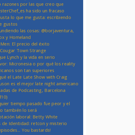
o razones por las que creo que
terChef_es ha sido un fracaso
usta lo que me gusta: escribiendo
e gustos
undiendo las cosas: @borjaventura,
Fox y Homeland
Men: El precio del éxito
t Cougar Town Strange
ue Lynch y la vida en serio
vor: Micronesia o por qué los reality
icanos son tan superiores
qué el Late Late Show with Craig
uson es el mejor late night americano
nadas de Podcasting, Barcelona
d10)
quier tiempo pasado fue peor y el
ro también lo será
otación laboral: Betty White
s de Identidad: retcon y misterio
episodes... You bastards!