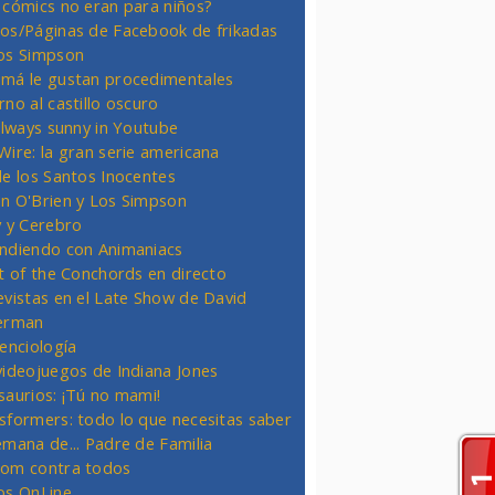
 cómics no eran para niños?
os/Páginas de Facebook de frikadas
os Simpson
má le gustan procedimentales
rno al castillo oscuro
 always sunny in Youtube
Wire: la gran serie americana
de los Santos Inocentes
n O'Brien y Los Simpson
y y Cerebro
ndiendo con Animaniacs
ht of the Conchords en directo
evistas en el Late Show de David
erman
ienciología
videojuegos de Indiana Jones
saurios: ¡Tú no mami!
sformers: todo lo que necesitas saber
emana de... Padre de Familia
om contra todos
os OnLine