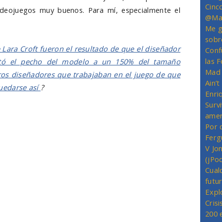
Cinc
videojuegos muy buenos. Para mí, especialmente el
@Mas
Me g
sobr
ara Croft fueron el resultado de que el diseñador
Conf
las 
stó el pecho del modelo a un 150% del tamaño
Mad 
ros diseñadores que trabajaban en el juego de que
Ain’
uedarse así
?
Enriq
Survi
amer
Por 
Ferg
V Jo
(jPo
Cual
futu
Expl
Crisi
200 