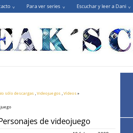
tacto
Para ver series
Escuchar y leer a Dani
No sólo descargas
,
Videojuegos
,
Vídeos
»
ojuego
 Personajes de videojuego