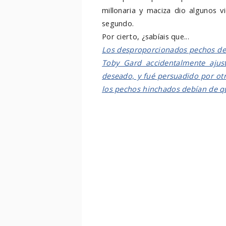
millonaria y maciza dio algunos 
segundo.
Por cierto, ¿sabíais que...
Los desproporcionados pechos de L
Toby Gard accidentalmente aju
deseado, y fué persuadido por ot
los pechos hinchados debían de q