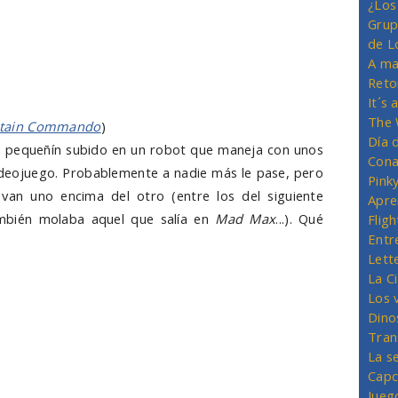
¿Los
Grup
de L
A ma
Reto
It´s
The 
tain Commando
)
Día 
e pequeñín subido en un robot que maneja con unos
Cona
deojuego. Probablemente a nadie más le pase, pero
Pink
van uno encima del otro (entre los del siguiente
Apre
mbién molaba aquel que salía en
Mad Max
...). Qué
Flig
Entr
Lett
La C
Los 
Dino
Tran
La s
Capc
Jueg