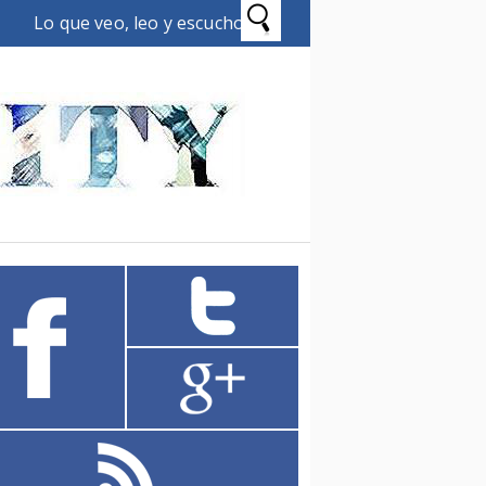
Lo que veo, leo y escucho