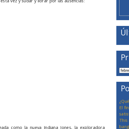
sta vez y sudar y llorar por las ausencias:
Úl
Pr
Po
¿Qué
El f
satis
This
bang
reada como la nueva Indiana Jones, la exploradora