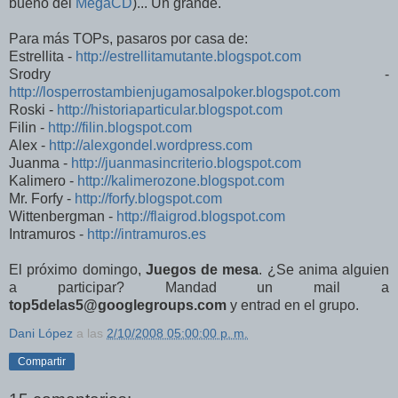
bueno del
MegaCD
)... Un grande.
Para más TOPs, pasaros por casa de:
Estrellita -
http://estrellitamutante.blogspot.com
Srodry -
http://losperrostambienjugamosalpoker.blogspot.com
Roski -
http://historiaparticular.blogspot.com
Filin -
http://filin.blogspot.com
Alex -
http://alexgondel.wordpress.com
Juanma -
http://juanmasincriterio.blogspot.com
Kalimero -
http://kalimerozone.blogspot.com
Mr. Forfy -
http://forfy.blogspot.com
Wittenbergman -
http://flaigrod.blogspot.com
Intramuros -
http://intramuros.es
El próximo domingo,
Juegos de mesa
. ¿Se anima alguien
a participar? Mandad un mail a
top5delas5@googlegroups.com
y entrad en el grupo.
Dani López
a las
2/10/2008 05:00:00 p. m.
Compartir