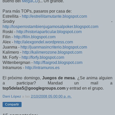
bueno del
MegaCD
)... Un grande.
Para más TOPs, pasaros por casa de:
Estrellita -
http://estrellitamutante.blogspot.com
Srodry -
http://losperrostambienjugamosalpoker.blogspot.com
Roski -
http://historiaparticular.blogspot.com
Filin -
http://filin.blogspot.com
Alex -
http://alexgondel.wordpress.com
Juanma -
http://juanmasincriterio.blogspot.com
Kalimero -
http://kalimerozone.blogspot.com
Mr. Forfy -
http://forfy.blogspot.com
Wittenbergman -
http://flaigrod.blogspot.com
Intramuros -
http://intramuros.es
El próximo domingo,
Juegos de mesa
. ¿Se anima alguien
a participar? Mandad un mail a
top5delas5@googlegroups.com
y entrad en el grupo.
Dani López
a las
2/10/2008 05:00:00 p. m.
Compartir