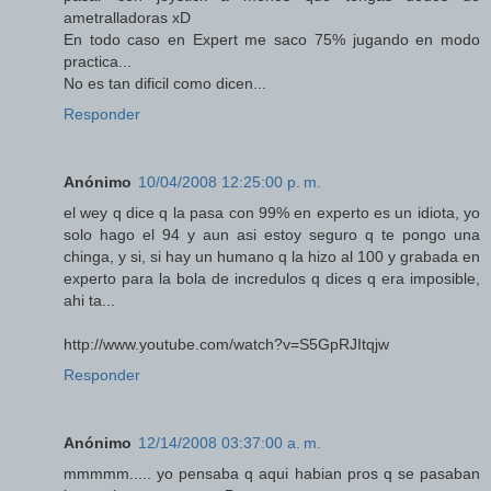
ametralladoras xD
En todo caso en Expert me saco 75% jugando en modo
practica...
No es tan dificil como dicen...
Responder
Anónimo
10/04/2008 12:25:00 p. m.
el wey q dice q la pasa con 99% en experto es un idiota, yo
solo hago el 94 y aun asi estoy seguro q te pongo una
chinga, y si, si hay un humano q la hizo al 100 y grabada en
experto para la bola de incredulos q dices q era imposible,
ahi ta...
http://www.youtube.com/watch?v=S5GpRJItqjw
Responder
Anónimo
12/14/2008 03:37:00 a. m.
mmmmm..... yo pensaba q aqui habian pros q se pasaban