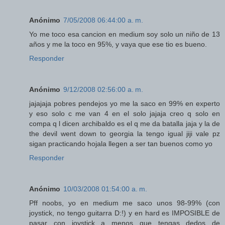
Anónimo
7/05/2008 06:44:00 a. m.
Yo me toco esa cancion en medium soy solo un niño de 13
años y me la toco en 95%, y vaya que ese tio es bueno.
Responder
Anónimo
9/12/2008 02:56:00 a. m.
jajajaja pobres pendejos yo me la saco en 99% en experto
y eso solo c me van 4 en el solo jajaja creo q solo en
compa q l dicen archibaldo es el q me da batalla jaja y la de
the devil went down to georgia la tengo igual jiji vale pz
sigan practicando hojala llegen a ser tan buenos como yo
Responder
Anónimo
10/03/2008 01:54:00 a. m.
Pff noobs, yo en medium me saco unos 98-99% (con
joystick, no tengo guitarra D:!) y en hard es IMPOSIBLE de
pasar con joystick a menos que tengas dedos de