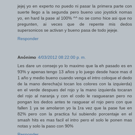
jejej yo en experto no puedo ni pasar la primera parte con
suerte llego a la segunda pero bueno uso joystick nomas
yo, en hard la pase al 100% ^^ no se como hice asi que no
pregunten, ai veces que de repente mis dedos
supersonicos se activan y bueno pasa de todo jejeje.
Responder
Anónimo
4/03/2012 08:22:00 p. m.
Les dare un consejo yo lo maximo que la eh pasado es en
93% y apenas tengo 13 años y lo juego desde hace mas d
1 año y medio bueno cuando venga el intro coloque el dedo
de la mano derecha(si tocan los colores con la izquierda)
en el verde despues del rojo y la mano izquierda tocaran
del rojo al naranja y con el codo le rasguearan pero no
pongan los dedos antes te rasguear el rojo pero con que
fallen 1 ya se amolaron yo la 1ra vez que la pase fue en
82% pero con la practica fui subiendo porcentaje en el
smash hits es mas facil el intro pero el solo le ponen mas
notas y solo la paso con 90%
Responder