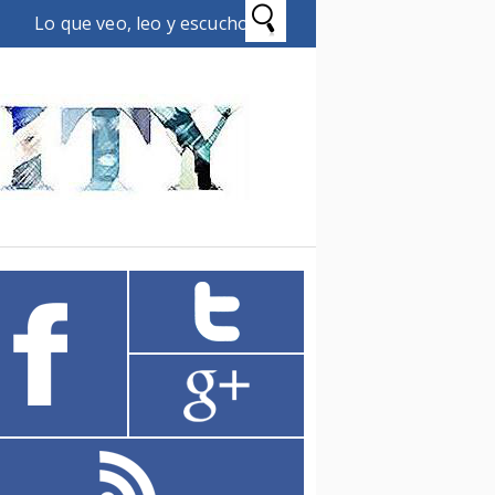
Lo que veo, leo y escucho