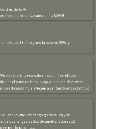
rekord es de 65%
 los ke no me kreen vayanse a la #&$%!!!
un niño de 13 años y me la toco en 95%, y
9% en experto y eso solo c me van 4 en el solo
ldo es el q me da batalla jaja y la de the devil went
sigan practicando hojala llegen a ser tan buenos como yo
 (con joystick, no tengo guitarra D:!) y en
 menos que tengas dedos de ametralladoras xD
o en modo practica...