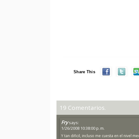
Share This
19 Comentarios.
Fry
says:
1/26/2008 10:38:00 p. m.
Y tan dificil, incluso me cuesta en el nivel med