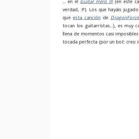
... en el
Guitar Hero III
(en este ca
verdad, :P). Los que hayáis jugado 
que
esta canción
de
DragonForc
tocan los guitarristas...), es muy
llena de momentos casi imposibles 
tocada perfecta (por un bot: creo q