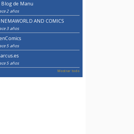
l Blog de Manu
ace 2 años
INEMAWORLD AND COMICS
ace 3 años
enComics
ace 5 años
arcus.es
ace 5 años
Mostrar todo