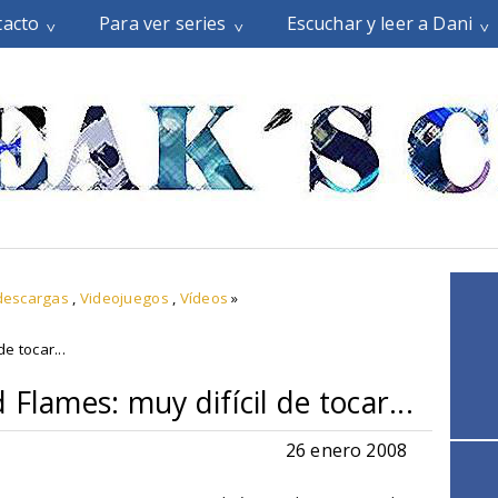
tacto
Para ver series
Escuchar y leer a Dani
descargas
,
Videojuegos
,
Vídeos
»
e tocar...
Flames: muy difícil de tocar...
26 enero 2008