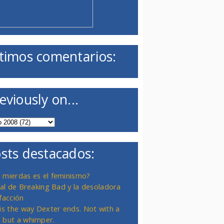
timos comentarios:
eviously on...
sts destacados:
 mierdas es el feminismo?
inal de Breaking Bad y la desoladora
facción
 is the way Dexter ends. Not with a
 but a whimper.