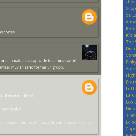
¿Los
Grup
de L
A ma
Reto
s cortas...
It´s
The 
Día 
Cona
rce... cualquiera capaz de tocar una canción
Pink
antear muy en serio formar un grupo.
Apre
Flig
Entr
Lett
La C
ícil en el medio, sí.
Los 
Dino
 bot hábil :P
Tran
La s
tienen puentes, estribillos y riffs como los de éste, así
Capc
Jueg