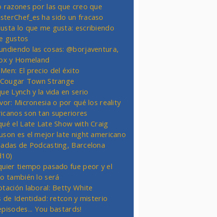
o razones por las que creo que
terChef_es ha sido un fracaso
usta lo que me gusta: escribiendo
e gustos
undiendo las cosas: @borjaventura,
Fox y Homeland
Men: El precio del éxito
t Cougar Town Strange
ue Lynch y la vida en serio
vor: Micronesia o por qué los reality
icanos son tan superiores
qué el Late Late Show with Craig
uson es el mejor late night americano
nadas de Podcasting, Barcelona
d10)
quier tiempo pasado fue peor y el
ro también lo será
otación laboral: Betty White
s de Identidad: retcon y misterio
episodes... You bastards!