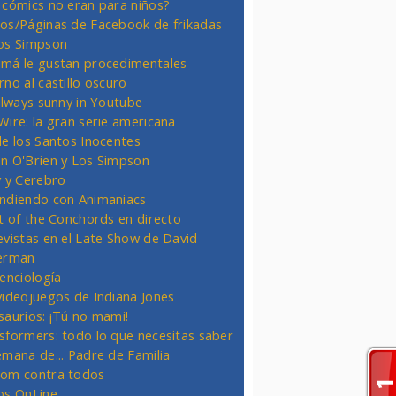
 cómics no eran para niños?
os/Páginas de Facebook de frikadas
os Simpson
má le gustan procedimentales
rno al castillo oscuro
 always sunny in Youtube
Wire: la gran serie americana
de los Santos Inocentes
n O'Brien y Los Simpson
y y Cerebro
ndiendo con Animaniacs
ht of the Conchords en directo
evistas en el Late Show de David
erman
ienciología
videojuegos de Indiana Jones
saurios: ¡Tú no mami!
sformers: todo lo que necesitas saber
emana de... Padre de Familia
om contra todos
os OnLine