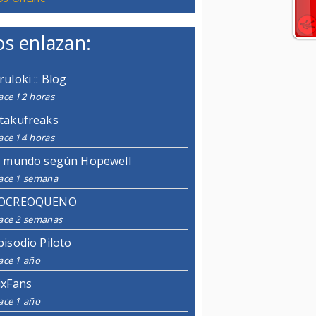
s enlazan:
ruloki :: Blog
ace 12 horas
takufreaks
ace 14 horas
l mundo según Hopewell
ace 1 semana
OCREOQUENO
ace 2 semanas
pisodio Piloto
ace 1 año
ixFans
ace 1 año