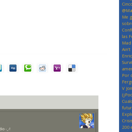
Cinc
@Mas
Me g
sobr
Conf
las 
Mad 
Ain’
Enriq
Survi
amer
Por 
Ferg
V Jo
(jPo
Cual
futu
Expl
Crisi
200 
io -_-!