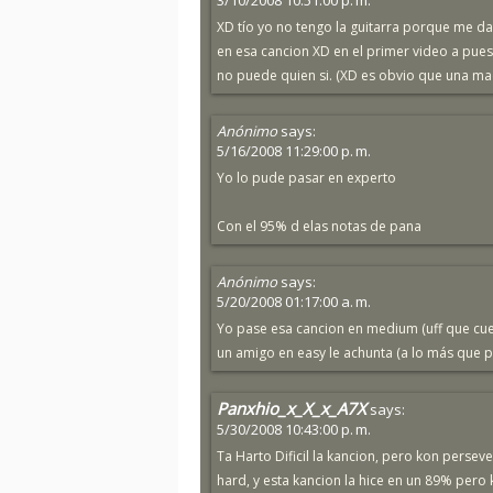
3/10/2008 10:51:00 p. m.
XD tío yo no tengo la guitarra porque me da
en esa cancion XD en el primer video a pues
no puede quien si. (XD es obvio que una ma
Anónimo
says:
5/16/2008 11:29:00 p. m.
Yo lo pude pasar en experto
Con el 95% d elas notas de pana
Anónimo
says:
5/20/2008 01:17:00 a. m.
Yo pase esa cancion en medium (uff que cue
un amigo en easy le achunta (a lo más que pu
Panxhio_x_X_x_A7X
says:
5/30/2008 10:43:00 p. m.
Ta Harto Dificil la kancion, pero kon persev
hard, y esta kancion la hice en un 89% pero k