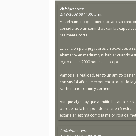
Adrian
says:
2/18/2008 09:11:00 a. m.
Aquel humano que pueda tocar esta cancion
considerado un semi-dios con las capacidad
realmente corta ...
La cancion para jugadores en expert es en s
altamente en medium y ni hablar cuando es
logro de las 2000 notas en co-op).
Vamos a la realidad, tengo un amigo bastante 
con sus 14 años de experiencia tocando la g
ser humano comun y corriente.
Aunque algo hay que admitir, la cancion es 
porque no la han podido sacar en 5 estrellas 
estaria en estima como la mejor rola de me
Anónimo
says: