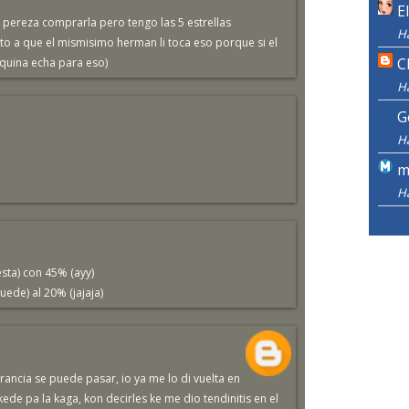
E
 pereza comprarla pero tengo las 5 estrellas
H
to a que el mismisimo herman li toca eso porque si el
C
quina echa para eso)
H
G
H
m
H
sta) con 45% (ayy)
ede) al 20% (jajaja)
erancia se puede pasar, io ya me lo di vuelta en
ede pa la kaga, kon decirles ke me dio tendinitis en el