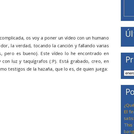
Úl
 complicada, os voy a poner un vídeo con un humano
or, la verdad, tocando la canción y fallando varias
, pero es bueno). Este vídeo lo he encontrado en
Pr
 con luz y taquígrafos (:P). Está grabado, creo, en
omo testigos de la hazaña, que lo es, de quien juega:
Po
¿Qué
El f
satis
This
bang