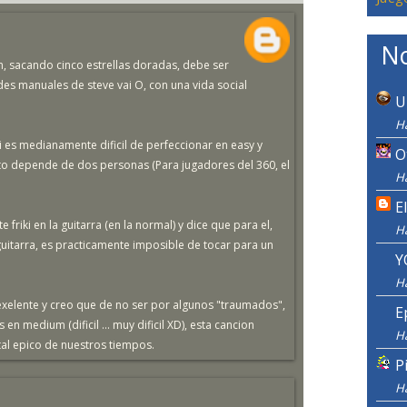
No
, sacando cinco estrellas doradas, debe ser
es manuales de steve vai O, con una vida social
U
H
i es medianamente dificil de perfeccionar en easy y
O
to depende de dos personas (Para jugadores del 360, el
H
E
friki en la guitarra (en la normal) y dice que para el,
H
uitarra, es practicamente imposible de tocar para un
Y
H
exelente y creo que de no ser por algunos "traumados",
E
en medium (dificil ... muy dificil XD), esta cancion
H
tal epico de nuestros tiempos.
P
H