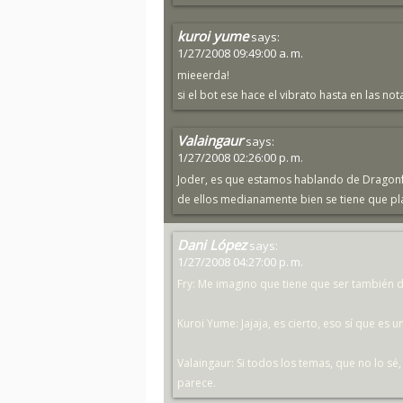
kuroi yume
says:
1/27/2008 09:49:00 a. m.
mieeerda!
si el bot ese hace el vibrato hasta en las nota
Valaingaur
says:
1/27/2008 02:26:00 p. m.
Joder, es que estamos hablando de Dragonfo
de ellos medianamente bien se tiene que pl
Dani López
says:
1/27/2008 04:27:00 p. m.
Fry: Me imagino que tiene que ser también dif
Kuroi Yume: Jajaja, es cierto, eso sí que es un
Valaingaur: Si todos los temas, que no lo sé, 
parece.