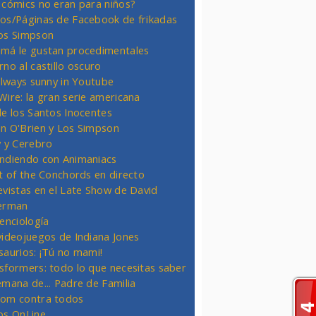
 cómics no eran para niños?
os/Páginas de Facebook de frikadas
os Simpson
má le gustan procedimentales
rno al castillo oscuro
 always sunny in Youtube
Wire: la gran serie americana
de los Santos Inocentes
n O'Brien y Los Simpson
y y Cerebro
ndiendo con Animaniacs
ht of the Conchords en directo
evistas en el Late Show de David
erman
ienciología
videojuegos de Indiana Jones
saurios: ¡Tú no mami!
sformers: todo lo que necesitas saber
emana de... Padre de Familia
om contra todos
os OnLine