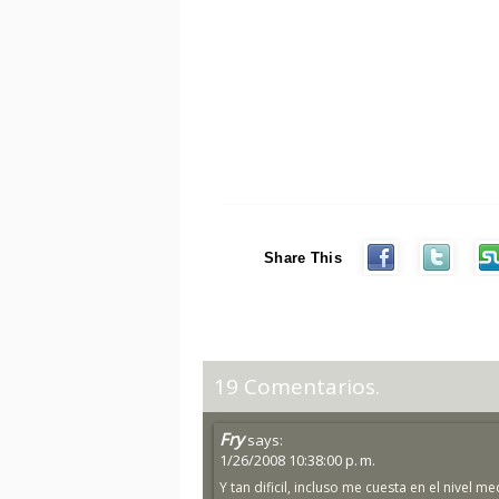
Share This
19 Comentarios.
Fry
says:
1/26/2008 10:38:00 p. m.
Y tan dificil, incluso me cuesta en el nivel med