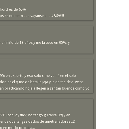
rekord es de 65%
 los ke no me kreen vayanse a la #&$%!!!
un niño de 13 años y me la toco en 95%, y
9% en experto y eso solo c me van 4 en el solo
ldo es el q me da batalla jaja y la de the devil went
sigan practicando hojala llegen a ser tan buenos como yo
 (con joystick, no tengo guitarra D:!) y en
 menos que tengas dedos de ametralladoras xD
o en modo practica...