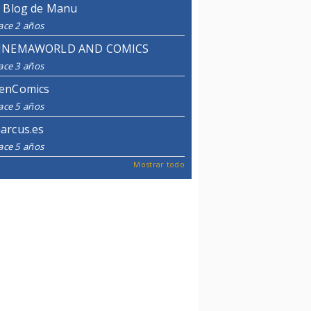
l Blog de Manu
ace 2 años
INEMAWORLD AND COMICS
ace 3 años
enComics
ace 5 años
arcus.es
ace 5 años
Mostrar todo