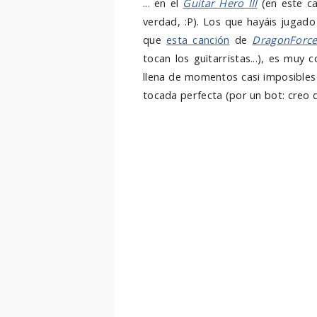
... en el
Guitar Hero III
(en este ca
verdad, :P). Los que hayáis jugado 
que
esta canción
de
DragonForc
tocan los guitarristas...), es muy
llena de momentos casi imposibles 
tocada perfecta (por un bot: creo q