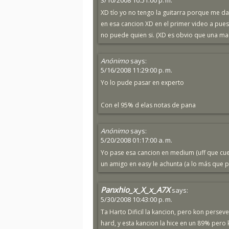
3/10/2008 10:51:00 p. m.
XD tío yo no tengo la guitarra porque me da
en esa cancion XD en el primer video a pues
no puede quien si. (XD es obvio que una ma
Anónimo
says:
5/16/2008 11:29:00 p. m.
Yo lo pude pasar en experto
Con el 95% d elas notas de pana
Anónimo
says:
5/20/2008 01:17:00 a. m.
Yo pase esa cancion en medium (uff que cue
un amigo en easy le achunta (a lo más que pu
Panxhio_x_X_x_A7X
says:
5/30/2008 10:43:00 p. m.
Ta Harto Dificil la kancion, pero kon persev
hard, y esta kancion la hice en un 89% pero k