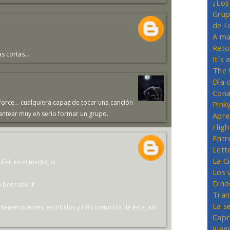
¿Los
Grup
de L
A ma
Reto
s cortas...
It´s
The 
Día 
Cona
rce... cualquiera capaz de tocar una canción
Pink
antear muy en serio formar un grupo.
Apre
Flig
Entr
Lett
La C
ícil en el medio, sí.
Los 
Dino
 bot hábil :P
Tran
La s
tienen puentes, estribillos y riffs como los de éste, así
Capc
Jueg