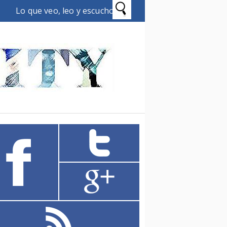
Lo que veo, leo y escucho