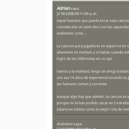
Adrian
says:
2/18/2008 09:11:00 a. m.
Aquel humano que pueda tocar esta cancion
considerado un semi-dios con las capacidad
realmente corta ...
La cancion para jugadores en expert es en s
altamente en medium y ni hablar cuando es
logro de las 2000 notas en co-op).
Vamos a la realidad, tengo un amigo bastante 
con sus 14 años de experiencia tocando la g
ser humano comun y corriente.
Aunque algo hay que admitir, la cancion es 
porque no la han podido sacar en 5 estrellas 
estaria en estima como la mejor rola de me
Anónimo
says: