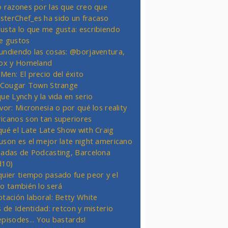
o razones por las que creo que
terChef_es ha sido un fracaso
usta lo que me gusta: escribiendo
e gustos
undiendo las cosas: @borjaventura,
Fox y Homeland
Men: El precio del éxito
t Cougar Town Strange
ue Lynch y la vida en serio
vor: Micronesia o por qué los reality
icanos son tan superiores
qué el Late Late Show with Craig
uson es el mejor late night americano
nadas de Podcasting, Barcelona
d10)
quier tiempo pasado fue peor y el
ro también lo será
otación laboral: Betty White
s de Identidad: retcon y misterio
episodes... You bastards!