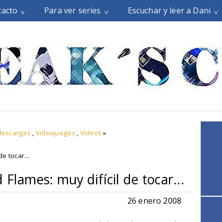
tacto
Para ver series
Escuchar y leer a Dani
descargas
,
Videojuegos
,
Vídeos
»
e tocar...
Flames: muy difícil de tocar...
26 enero 2008