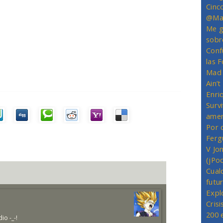
Cinc
@Mas
Me g
sobr
Conf
las 
Mad 
Ain’
Enriq
Survi
amer
Por 
Ferg
V Jo
(jPo
Cual
futu
Expl
Crisi
200 
io -_-!