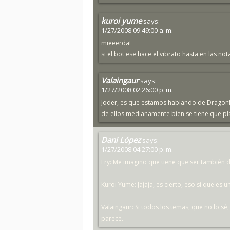
kuroi yume
says:
1/27/2008 09:49:00 a. m.
mieeerda!
si el bot ese hace el vibrato hasta en las nota
Valaingaur
says:
1/27/2008 02:26:00 p. m.
Joder, es que estamos hablando de Dragonfo
de ellos medianamente bien se tiene que pl
Dani López
says:
1/27/2008 04:27:00 p. m.
Fry: Me imagino que tiene que ser también dif
Kuroi Yume: Jajaja, es cierto, eso sí que es un
Valaingaur: Si todos los temas, que no lo sé, 
parece.