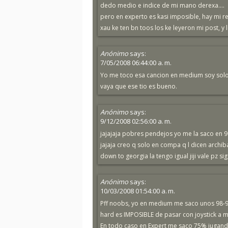
dedo medio e indice de mi mano derexa....
pero en experto es kasi imposible, hay mi 
xau ke ten bn toos los ke leyeron mi post, y
Anónimo
says:
7/05/2008 06:44:00 a. m.
Yo me toco esa cancion en medium soy solo 
vaya que ese tio es bueno.
Anónimo
says:
9/12/2008 02:56:00 a. m.
jajajaja pobres pendejos yo me la saco en 9
jajaja creo q solo en compa q l dicen archiba
down to georgia la tengo igual jiji vale pz 
Anónimo
says:
10/03/2008 01:54:00 a. m.
Pff noobs, yo en medium me saco unos 98-99%
hard es IMPOSIBLE de pasar con joystick a
En todo caso en Expert me saco 75% jugand