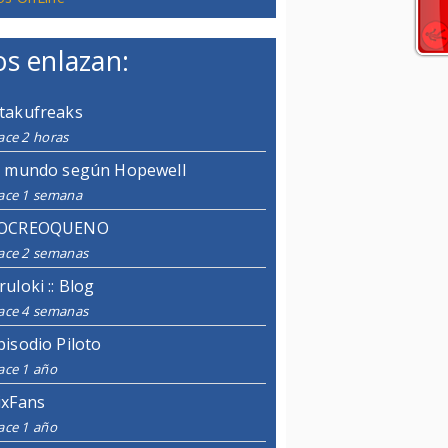
s enlazan:
takufreaks
ace 2 horas
l mundo según Hopewell
ace 1 semana
OCREOQUENO
ace 2 semanas
ruloki :: Blog
ace 4 semanas
pisodio Piloto
ace 1 año
ixFans
ace 1 año