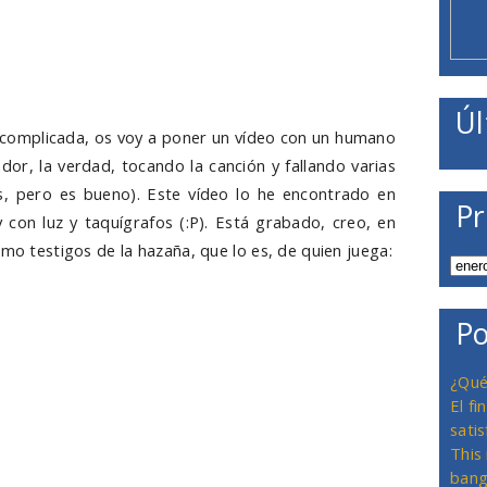
Úl
 complicada, os voy a poner un vídeo con un humano
or, la verdad, tocando la canción y fallando varias
, pero es bueno). Este vídeo lo he encontrado en
Pr
 con luz y taquígrafos (:P). Está grabado, creo, en
omo testigos de la hazaña, que lo es, de quien juega:
Po
¿Qué
El f
satis
This
bang