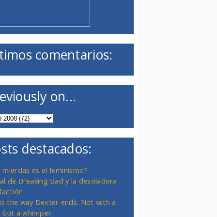
timos comentarios:
eviously on...
sts destacados:
 mierdas es el feminismo?
inal de Breaking Bad y la desoladora
facción
 is the way Dexter ends. Not with a
 but a whimper.