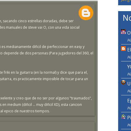
No
, sacando cinco estrellas doradas, debe ser
es manuales de steve vai O, con una vida social
O
H
i es medianamente dificil de perfeccionar en easy y
E
to depende de dos personas (Para jugadores del 360, el
H
Y
friki en la guitarra (en la normal) y dice que para el,
H
uitarra, es practicamente imposible de tocar para un
U
H
exelente y creo que de no ser por algunos "traumados",
E
en medium (dificil ... muy dificil XD), esta cancion
H
tal epico de nuestros tiempos.
P
H