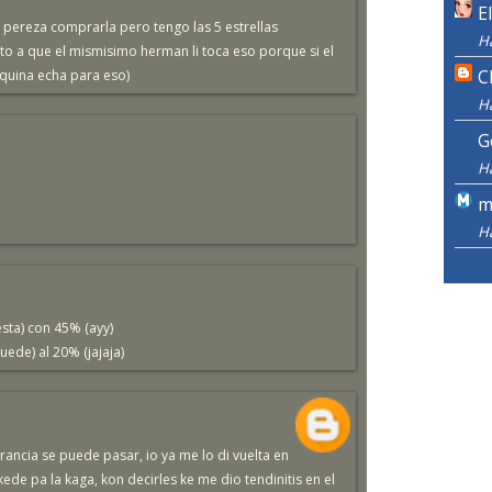
E
 pereza comprarla pero tengo las 5 estrellas
H
to a que el mismisimo herman li toca eso porque si el
C
quina echa para eso)
H
G
H
m
H
sta) con 45% (ayy)
ede) al 20% (jajaja)
erancia se puede pasar, io ya me lo di vuelta en
ede pa la kaga, kon decirles ke me dio tendinitis en el