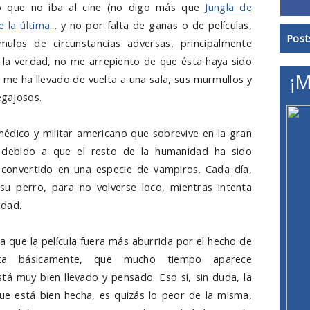
 que no iba al cine (no digo más que
Jungla de
ue la última
... y no por falta de ganas o de películas,
Post
mulos de circunstancias adversas, principalmente
 la verdad, no me arrepiento de que ésta haya sido
¡M
al me ha llevado de vuelta a una sala, sus murmullos y
egajosos.
édico y militar americano que sobrevive en la gran
debido a que el resto de la humanidad ha sido
 convertido en una especie de vampiros. Cada día,
 su perro, para no volverse loco, mientras intenta
edad.
 que la película fuera más aburrida por el hecho de
ta básicamente, que mucho tiempo aparece
á muy bien llevado y pensado. Eso sí, sin duda, la
 que está bien hecha, es quizás lo peor de la misma,