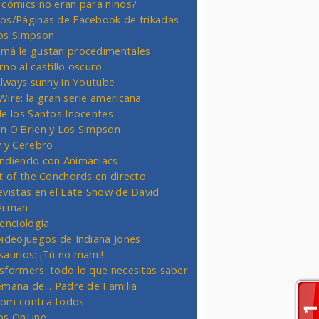
 cómics no eran para niños?
os/Páginas de Facebook de frikadas
os Simpson
má le gustan procedimentales
rno al castillo oscuro
 always sunny in Youtube
Wire: la gran serie americana
de los Santos Inocentes
n O'Brien y Los Simpson
y y Cerebro
ndiendo con Animaniacs
ht of the Conchords en directo
evistas en el Late Show de David
erman
ienciología
videojuegos de Indiana Jones
saurios: ¡Tú no mami!
sformers: todo lo que necesitas saber
emana de... Padre de Familia
om contra todos
os OnLine