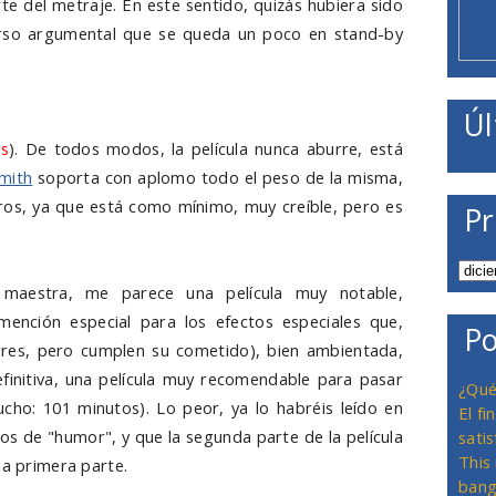
te del metraje. En este sentido, quizás hubiera sido
urso argumental que se queda un poco en stand-by
piro con la que experimenta y que al final resulta
provecharla para algo más que para proporcionar la
Úl
que entablan contacto con él algo menos interesantes
rs
). De todos modos, la película nunca aburre, está
Smith
soporta con aplomo todo el peso de la misma,
os, ya que está como mínimo, muy creíble, pero es
Pr
a maestra, me parece una película muy notable,
mención especial para los efectos especiales que,
Po
res, pero cumplen su cometido), bien ambientada,
finitiva, una película muy recomendable para pasar
¿Qué
cho: 101 minutos). Lo peor, ya lo habréis leído en
El f
os de "humor", y que la segunda parte de la película
satis
This
la primera parte.
bang