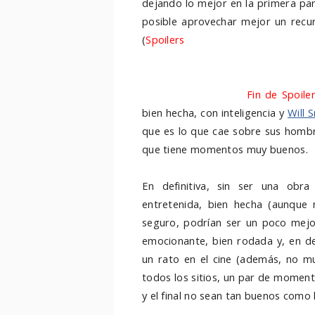
dejando lo mejor en la primera par
posible aprovechar mejor un rec
(
Spoilers
Me refiero a la mujer/vam
curada, pues hubiera sido mejor a
vacuna, siendo la mujer y el niño 
de lo que esperaba.
Fin de Spoile
bien hecha, con inteligencia y
Will 
que es lo que cae sobre sus hombr
que tiene momentos muy buenos.
En definitiva, sin ser una obr
entretenida, bien hecha (aunque 
seguro, podrían ser un poco mejo
emocionante, bien rodada y, en de
un rato en el cine (además, no mu
todos los sitios, un par de moment
y el final no sean tan buenos como 