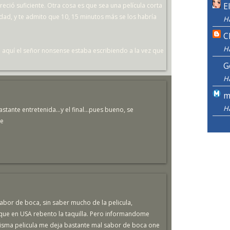
E
eció suficiente. Otra cosa es que sea una película corta
ad, y te admito que 10, 15 minutos más se los habría
H
C
H
 aquí el señor nonsense estaba escribiendo a la vez que
G
H
m
H
stante entretenida...y el final...pues bueno, se
je
sabor de boca, sin saber mucho de la pelicula,
 que en USA rebento la taquilla. Pero informandome
 misma pelicula me deja bastante mal sabor de boca one