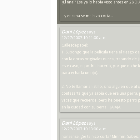
¿El final? Ese ya lo había visto antes en 28 
...y encima se me hizo corta...
Dani López
says:
12/27/2007 10:11:00 a. m.
Callesdepapel:
1. Supongo que la película tiene el riesgo 
con la obras originales nunca, tratando de 
este caso, ni podría hacerlo, porque no he 
para echarla un ojo).
2. No te llamaría listillo, sino alguien que a
confesarte que ya sabía que era una perra, 
veces que recuerde, pero he puesto perro
en la ciudad con su perra... JAJAJA.
Dani López
says:
12/27/2007 10:13:00 a. m.
nonsense: ¿Se te hizo corta? Mmmm. Sabes, 