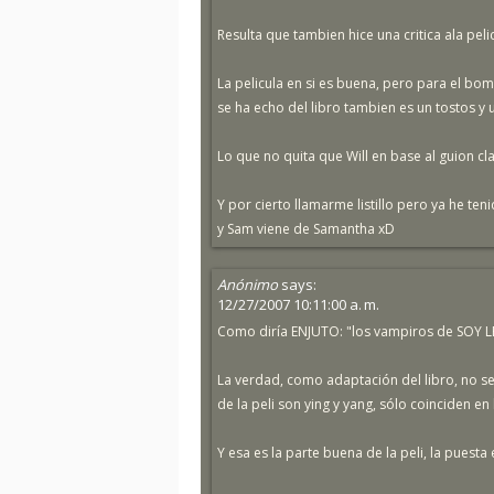
Resulta que tambien hice una critica ala pel
La pelicula en si es buena, pero para el bo
se ha echo del libro tambien es un tostos y
Lo que no quita que Will en base al guion cl
Y por cierto llamarme listillo pero ya he te
y Sam viene de Samantha xD
Anónimo
says:
12/27/2007 10:11:00 a. m.
Como diría ENJUTO: "los vampiros de SOY L
La verdad, como adaptación del libro, no se 
de la peli son ying y yang, sólo coinciden en
Y esa es la parte buena de la peli, la puesta