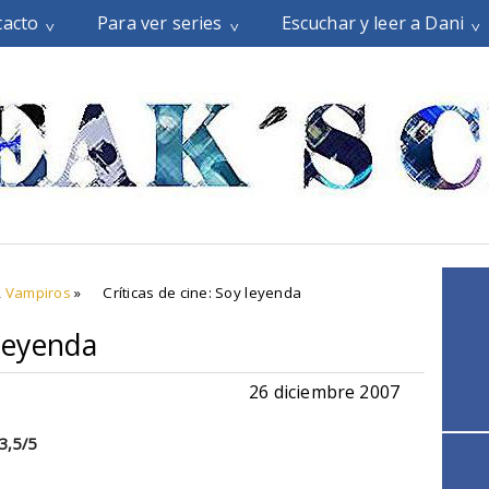
tacto
Para ver series
Escuchar y leer a Dani
,
Vampiros
»
Críticas de cine: Soy leyenda
 leyenda
26 diciembre 2007
 3,5
/5