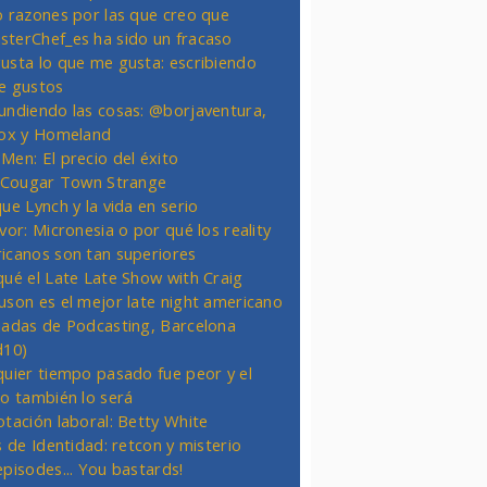
o razones por las que creo que
terChef_es ha sido un fracaso
usta lo que me gusta: escribiendo
e gustos
undiendo las cosas: @borjaventura,
Fox y Homeland
Men: El precio del éxito
t Cougar Town Strange
ue Lynch y la vida en serio
vor: Micronesia o por qué los reality
icanos son tan superiores
qué el Late Late Show with Craig
uson es el mejor late night americano
nadas de Podcasting, Barcelona
d10)
quier tiempo pasado fue peor y el
ro también lo será
otación laboral: Betty White
s de Identidad: retcon y misterio
episodes... You bastards!