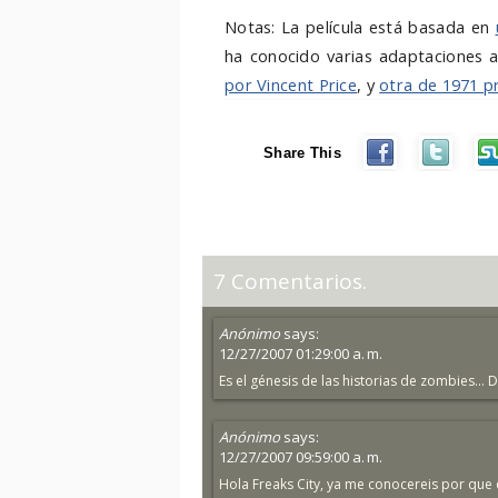
Notas: La película está basada en
ha conocido varias adaptaciones 
por Vincent Price
, y
otra de 1971 p
Share This
7 Comentarios.
Anónimo
says:
12/27/2007 01:29:00 a. m.
Es el génesis de las historias de zombies... D
Anónimo
says:
12/27/2007 09:59:00 a. m.
Hola Freaks City, ya me conocereis por que 