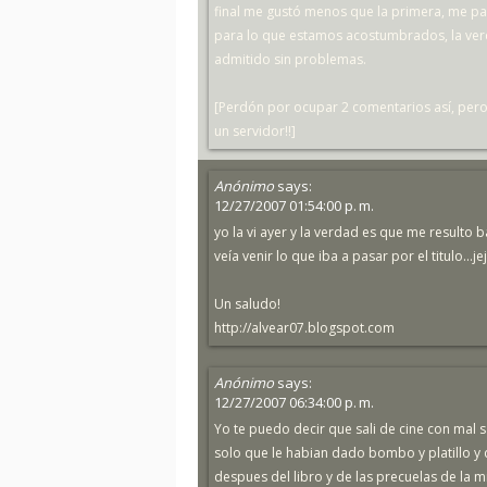
final me gustó menos que la primera, me par
para lo que estamos acostumbrados, la verd
admitido sin problemas.
[Perdón por ocupar 2 comentarios así, pero
un servidor!!]
Anónimo
says:
12/27/2007 01:54:00 p. m.
yo la vi ayer y la verdad es que me resulto ba
veía venir lo que iba a pasar por el titulo...je
Un saludo!
http://alvear07.blogspot.com
Anónimo
says:
12/27/2007 06:34:00 p. m.
Yo te puedo decir que sali de cine con mal 
solo que le habian dado bombo y platillo y
despues del libro y de las precuelas de la