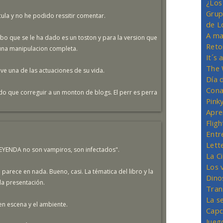
¿Los
Grup
icula y no he podido ressitir comentar.
de L
A ma
mbo que se le ha dado es un toston y para la version que
Reto
 una manipulacion completa.
It´s
The 
ave una de las actuaciones de su vida.
Día 
Cona
nido que correguir a un monton de blogs. El perr es perra
Pink
Apre
Flig
Entr
Lett
EYENDA no son vampiros, son infectados".
La C
Los 
parece en nada. Bueno, casi. La tématica del libro y la
Dino
 la presentación.
Tran
La s
 en escena y el ambiente.
Capc
Jueg