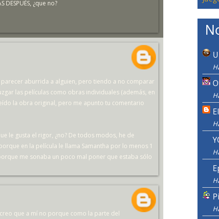
DIAS DESPUÉS, ¿que no?
No
U
H
de parecer aburrida a alguien, pero tiendo a no comparar
O
juzgar las películas como obras individuales (además, en
H
leído la obra original, pero me apunto tu comentario
E
H
l que le gusta el rigor, ¿no? De todos modos, he de
Y
porque en la película le llama Samantha por lo menos 1
H
 porque me sonaba un poco mal poner que estaba sólo
E
H
P
H
creo que a mí no porque como la parte del