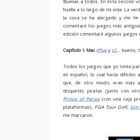
Buenas a todos. En esta sección v
huella a lo largo de mi vida. La ve
la cosa se ha alargado y me h
comentaré los juegos más antiguos
edición comentaré algunos juegos 
Capítulo I: Mac
(
Plus
y
LC
... bueno,
Todos los juegos que yo tenía par
en español, lo cual hacía difícile
que, de otro modo, eran más as
disquetes piratas (junto con otr
Prince of Persia
(con una caja pr
plataformas),
PGA Tour Golf
,
Sim
me marcaron.