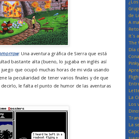
¿Los
Grup
de L
A ma
Reto
It´s
The 
Día 
Tomorrow
: Una aventura gráfica de Sierra que está
Cona
ultad bastante alta (bueno, lo jugaba en inglés así
Pink
an juego que ocupó muchas horas de mi vida usando
Apre
Flig
ne la peculiaridad de tener varios finales y de que
Entr
ecirlo, le falta el punto de humor de las aventuras
Lett
La C
Los 
Dino
Tran
La s
Capc
Jueg