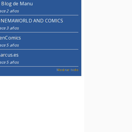
l Blog de Manu
ace 2 años
INEMAWORLD AND COMICS
ace 3 años
enComics
ace 5 años
arcus.es
ace 5 años
Mostrar todo