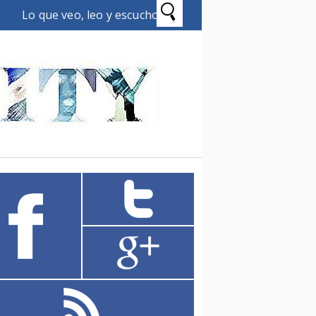
Lo que veo, leo y escucho