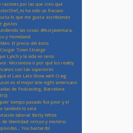
o razones por las que creo que
terChef_es ha sido un fracaso
usta lo que me gusta: escribiendo
e gustos
undiendo las cosas: @borjaventura,
Fox y Homeland
Men: El precio del éxito
t Cougar Town Strange
ue Lynch y la vida en serio
vor: Micronesia o por qué los reality
icanos son tan superiores
qué el Late Late Show with Craig
uson es el mejor late night americano
nadas de Podcasting, Barcelona
d10)
quier tiempo pasado fue peor y el
ro también lo será
otación laboral: Betty White
s de Identidad: retcon y misterio
episodes... You bastards!