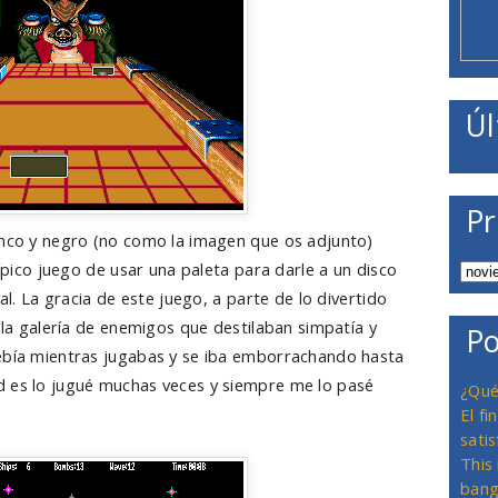
Úl
Pr
lanco y negro (no como la imagen que os adjunto)
típico juego de usar una paleta para darle a un disco
val. La gracia de este juego, a parte de lo divertido
n la galería de enemigos que destilaban simpatía y
Po
bebía mientras jugabas y se iba emborrachando hasta
d es lo jugué muchas veces y siempre me lo pasé
¿Qué
El f
satis
This
bang