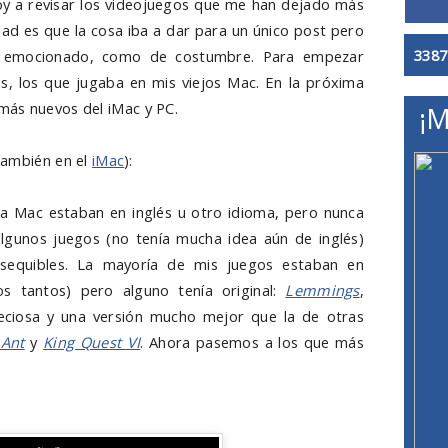
oy a revisar los videojuegos que me han dejado más
rdad es que la cosa iba a dar para un único post pero
3387
e emocionado, como de costumbre. Para empezar
, los que jugaba en mis viejos Mac. En la próxima
más nuevos del iMac y PC.
¡M
 también en el
iMac
):
a Mac estaban en inglés u otro idioma, pero nunca
s algunos juegos (no tenía mucha idea aún de inglés)
equibles. La mayoría de mis juegos estaban en
os tantos) pero alguno tenía original:
Lemmings
,
eciosa y una versión mucho mejor que la de otras
 Ant
y
King Quest VI
. Ahora pasemos a los que más