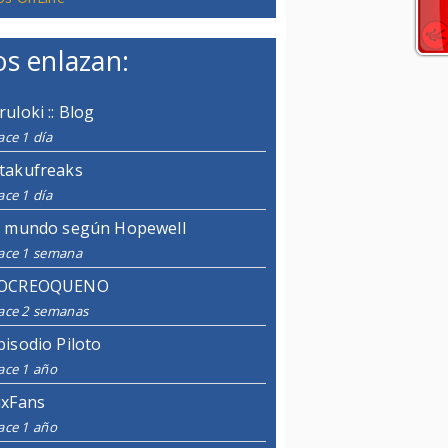
s enlazan:
ruloki :: Blog
ce 1 día
takufreaks
ce 1 día
l mundo según Hopewell
ace 1 semana
OCREOQUENO
ace 2 semanas
pisodio Piloto
ace 1 año
ixFans
ace 1 año