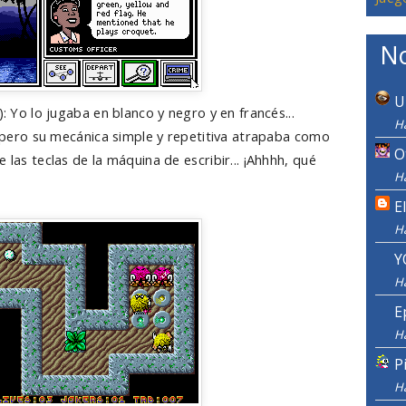
No
U
): Yo lo jugaba en blanco y negro y en francés...
Ha
il pero su mecánica simple y repetitiva atrapaba como
O
 las teclas de la máquina de escribir... ¡Ahhhh, qué
Ha
E
H
Y
H
E
H
P
H