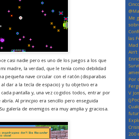
Cinc
@Mas
Me g
sobr
Conf
las 
Mad 
Ain’
Enriq
oce casi nadie pero es uno de los juegos a los que
Survi
mi madre, la verdad, que le tenía como debilidad
amer
na pequeña nave circular con el ratón (disparabas
Por 
l dar a la tecla de espacio) y tu objetivo era
Ferg
e cada pantalla y, una vez cogidos todos, entrar por
V Jo
(jPo
e abría. Al princpio era sencillo pero enseguida
Cual
. Su galería de enemigos era muy amplia y graciosa.
futu
Expl
Crisi
200 