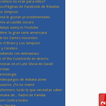
 cómics no eran para niños?
os/Páginas de Facebook de frikadas
os Simpson
má le gustan procedimentales
rno al castillo oscuro
 always sunny in Youtube
Wire: la gran serie americana
de los Santos Inocentes
n O'Brien y Los Simpson
y y Cerebro
ndiendo con Animaniacs
ht of the Conchords en directo
evistas en el Late Show de David
erman
ienciología
videojuegos de Indiana Jones
saurios: ¡Tú no mami!
sformers: todo lo que necesitas saber
emana de... Padre de Familia
om contra todos
os OnLine