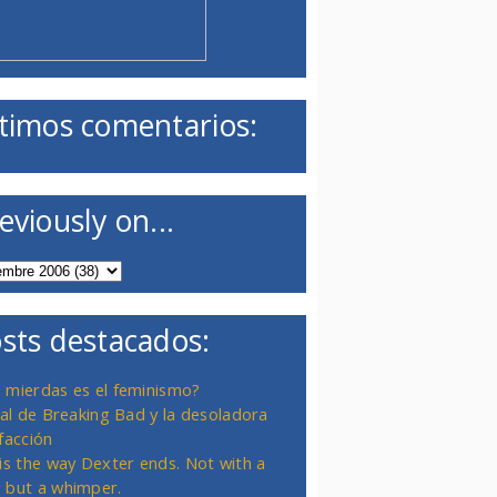
timos comentarios:
eviously on...
sts destacados:
 mierdas es el feminismo?
inal de Breaking Bad y la desoladora
facción
 is the way Dexter ends. Not with a
 but a whimper.