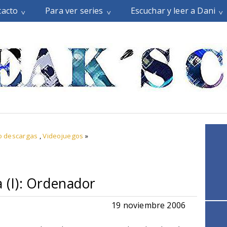
tacto
Para ver series
Escuchar y leer a Dani
o descargas
,
Videojuegos
»
a (I): Ordenador
19 noviembre 2006