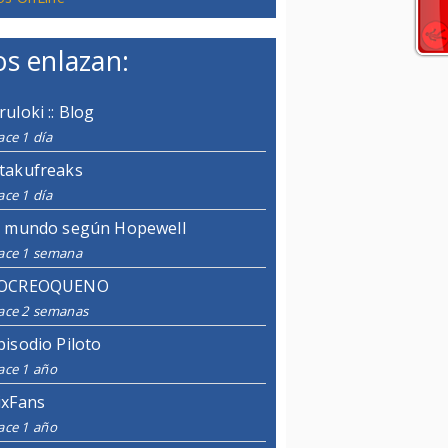
s enlazan:
ruloki :: Blog
ce 1 día
takufreaks
ce 1 día
l mundo según Hopewell
ace 1 semana
OCREOQUENO
ace 2 semanas
pisodio Piloto
ace 1 año
ixFans
ace 1 año