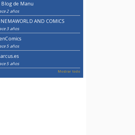
l Blog de Manu
ace 2 años
INEMAWORLD AND COMICS
ace 3 años
enComics
ace 5 años
arcus.es
ace 5 años
Mostrar todo