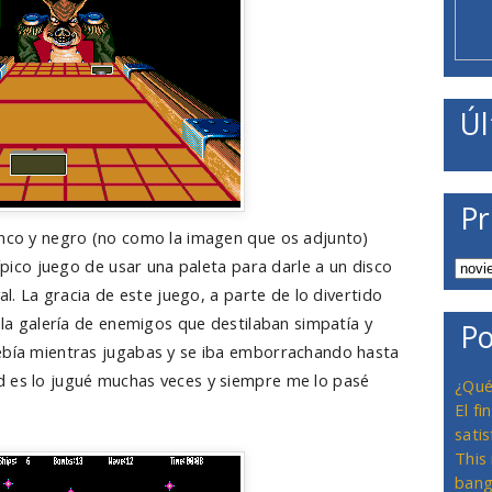
Úl
Pr
lanco y negro (no como la imagen que os adjunto)
típico juego de usar una paleta para darle a un disco
val. La gracia de este juego, a parte de lo divertido
n la galería de enemigos que destilaban simpatía y
Po
bebía mientras jugabas y se iba emborrachando hasta
d es lo jugué muchas veces y siempre me lo pasé
¿Qué
El f
satis
This
bang