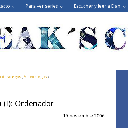
tacto
Para ver series
Escuchar y leer a Dani
o descargas
,
Videojuegos
»
a (I): Ordenador
19 noviembre 2006