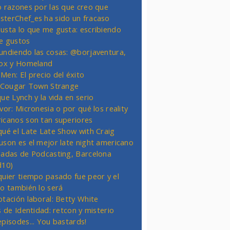
o razones por las que creo que
terChef_es ha sido un fracaso
usta lo que me gusta: escribiendo
e gustos
undiendo las cosas: @borjaventura,
Fox y Homeland
Men: El precio del éxito
t Cougar Town Strange
ue Lynch y la vida en serio
vor: Micronesia o por qué los reality
icanos son tan superiores
qué el Late Late Show with Craig
uson es el mejor late night americano
nadas de Podcasting, Barcelona
d10)
quier tiempo pasado fue peor y el
ro también lo será
otación laboral: Betty White
s de Identidad: retcon y misterio
episodes... You bastards!