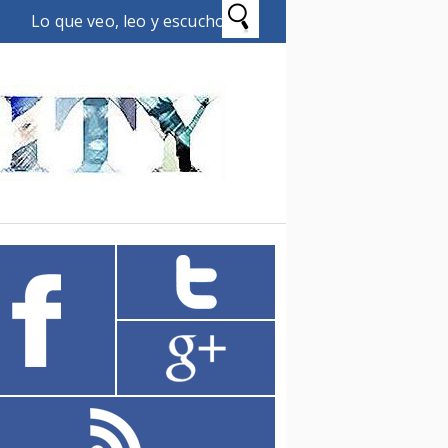
Lo que veo, leo y escucho