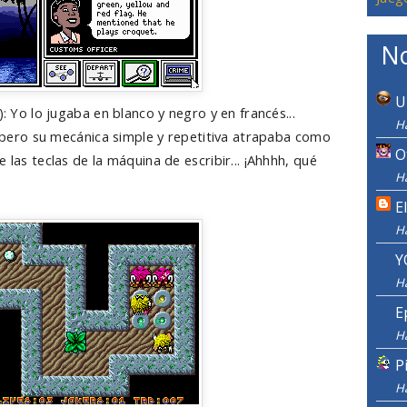
No
U
): Yo lo jugaba en blanco y negro y en francés...
Ha
il pero su mecánica simple y repetitiva atrapaba como
O
 las teclas de la máquina de escribir... ¡Ahhhh, qué
Ha
E
H
Y
H
E
H
P
H