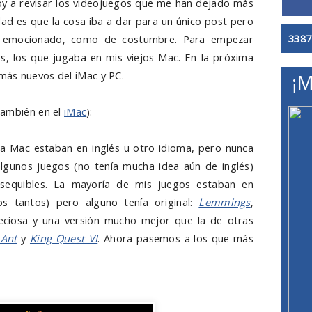
oy a revisar los videojuegos que me han dejado más
rdad es que la cosa iba a dar para un único post pero
3387
e emocionado, como de costumbre. Para empezar
, los que jugaba en mis viejos Mac. En la próxima
más nuevos del iMac y PC.
¡M
 también en el
iMac
):
a Mac estaban en inglés u otro idioma, pero nunca
s algunos juegos (no tenía mucha idea aún de inglés)
equibles. La mayoría de mis juegos estaban en
os tantos) pero alguno tenía original:
Lemmings
,
eciosa y una versión mucho mejor que la de otras
 Ant
y
King Quest VI
. Ahora pasemos a los que más