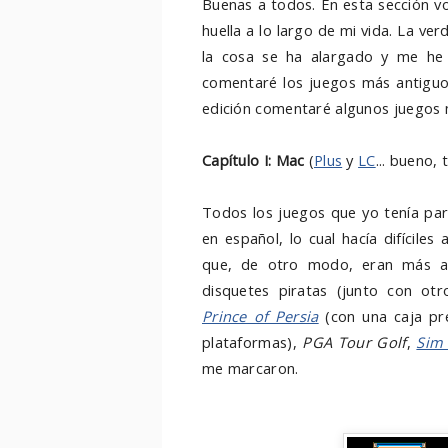
Buenas a todos. En esta sección v
huella a lo largo de mi vida. La ve
la cosa se ha alargado y me h
comentaré los juegos más antiguos
edición comentaré algunos juegos 
Capítulo I: Mac
(
Plus
y
LC
... bueno,
Todos los juegos que yo tenía par
en español, lo cual hacía difícile
que, de otro modo, eran más as
disquetes piratas (junto con otr
Prince of Persia
(con una caja pr
plataformas),
PGA Tour Golf
,
Sim
me marcaron.