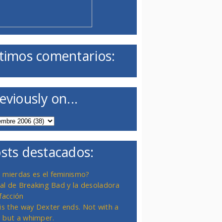
timos comentarios:
eviously on...
sts destacados:
 mierdas es el feminismo?
inal de Breaking Bad y la desoladora
facción
 is the way Dexter ends. Not with a
 but a whimper.