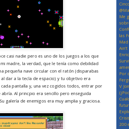
Cinc
@Mas
Me g
sobr
Conf
las 
Mad 
Ain’
Enriq
oce casi nadie pero es uno de los juegos a los que
Survi
mi madre, la verdad, que le tenía como debilidad
amer
na pequeña nave circular con el ratón (disparabas
Por 
l dar a la tecla de espacio) y tu objetivo era
Ferg
e cada pantalla y, una vez cogidos todos, entrar por
V Jo
(jPo
e abría. Al princpio era sencillo pero enseguida
Cual
. Su galería de enemigos era muy amplia y graciosa.
futu
Expl
Crisi
200 