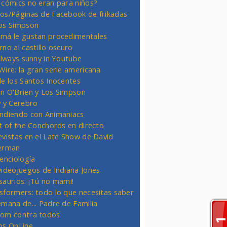
 cómics no eran para niños?
os/Páginas de Facebook de frikadas
os Simpson
má le gustan procedimentales
rno al castillo oscuro
 always sunny in Youtube
Wire: la gran serie americana
de los Santos Inocentes
n O'Brien y Los Simpson
y y Cerebro
ndiendo con Animaniacs
ht of the Conchords en directo
evistas en el Late Show de David
erman
ienciología
videojuegos de Indiana Jones
saurios: ¡Tú no mami!
sformers: todo lo que necesitas saber
emana de... Padre de Familia
om contra todos
os OnLine