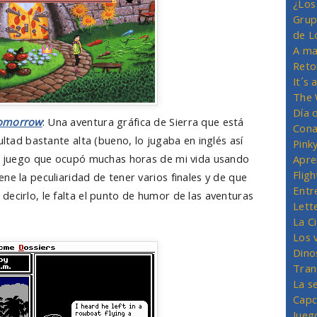
¿Los
Grup
de L
A ma
Reto
It´s
The 
Día 
Tomorrow
: Una aventura gráfica de Sierra que está
Cona
ultad bastante alta (bueno, lo jugaba en inglés así
Pink
an juego que ocupó muchas horas de mi vida usando
Apre
Flig
ne la peculiaridad de tener varios finales y de que
Entr
ecirlo, le falta el punto de humor de las aventuras
Lett
La C
Los 
Dino
Tran
La s
Capc
Jueg