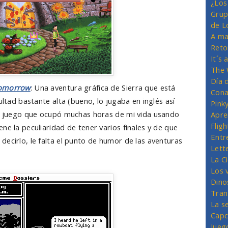
¿Los
Grup
de L
A ma
Reto
It´s
The 
Día 
Tomorrow
: Una aventura gráfica de Sierra que está
Cona
ultad bastante alta (bueno, lo jugaba en inglés así
Pink
an juego que ocupó muchas horas de mi vida usando
Apre
Flig
ne la peculiaridad de tener varios finales y de que
Entr
ecirlo, le falta el punto de humor de las aventuras
Lett
La C
Los 
Dino
Tran
La s
Capc
Jueg