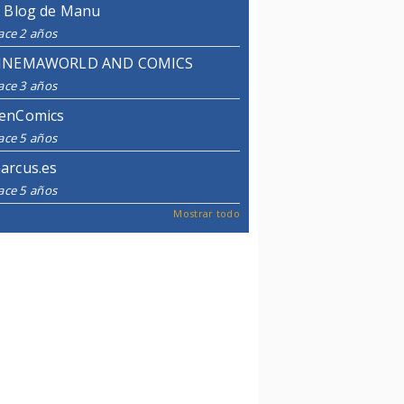
l Blog de Manu
ace 2 años
INEMAWORLD AND COMICS
ace 3 años
enComics
ace 5 años
arcus.es
ace 5 años
Mostrar todo