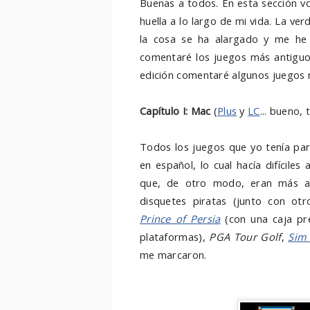
Buenas a todos. En esta sección v
huella a lo largo de mi vida. La ve
la cosa se ha alargado y me h
comentaré los juegos más antiguos
edición comentaré algunos juegos 
Capítulo I: Mac
(
Plus
y
LC
... bueno,
Todos los juegos que yo tenía par
en español, lo cual hacía difícile
que, de otro modo, eran más as
disquetes piratas (junto con otr
Prince of Persia
(con una caja pr
plataformas),
PGA Tour Golf
,
Sim
me marcaron.