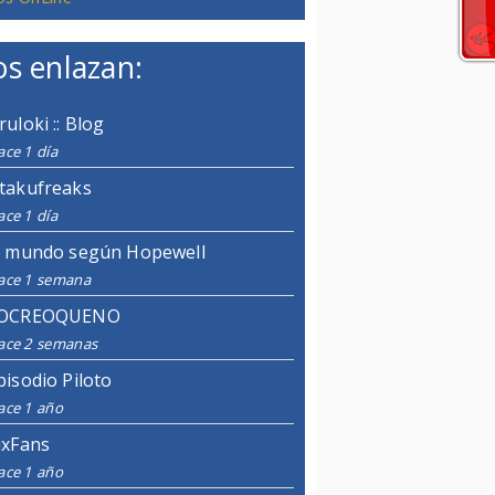
s enlazan:
ruloki :: Blog
ce 1 día
takufreaks
ce 1 día
l mundo según Hopewell
ace 1 semana
OCREOQUENO
ace 2 semanas
pisodio Piloto
ace 1 año
ixFans
ace 1 año