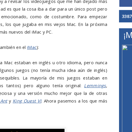
oy a revisar los videojuegos que me han dejado más
rdad es que la cosa iba a dar para un único post pero
3387
e emocionado, como de costumbre. Para empezar
, los que jugaba en mis viejos Mac. En la próxima
más nuevos del iMac y PC.
¡M
 también en el
iMac
):
a Mac estaban en inglés u otro idioma, pero nunca
s algunos juegos (no tenía mucha idea aún de inglés)
equibles. La mayoría de mis juegos estaban en
os tantos) pero alguno tenía original:
Lemmings
,
eciosa y una versión mucho mejor que la de otras
 Ant
y
King Quest VI
. Ahora pasemos a los que más