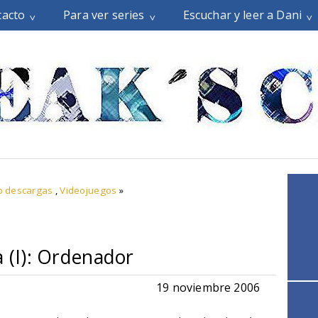
tacto
Para ver series
Escuchar y leer a Dani
o descargas
,
Videojuegos
»
a (I): Ordenador
19 noviembre 2006