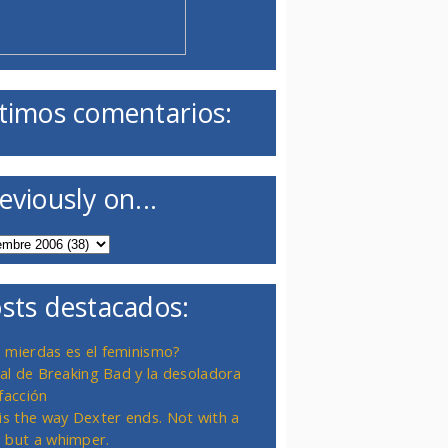
timos comentarios:
eviously on...
sts destacados:
 mierdas es el feminismo?
inal de Breaking Bad y la desoladora
facción
 is the way Dexter ends. Not with a
 but a whimper.