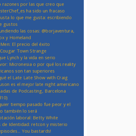
o razones por las que creo que
terChef_es ha sido un fracaso
usta lo que me gusta: escribiendo
e gustos
undiendo las cosas: @borjaventura,
Fox y Homeland
Men: El precio del éxito
t Cougar Town Strange
ue Lynch y la vida en serio
vor: Micronesia o por qué los reality
icanos son tan superiores
qué el Late Late Show with Craig
uson es el mejor late night americano
nadas de Podcasting, Barcelona
d10)
quier tiempo pasado fue peor y el
ro también lo será
otación laboral: Betty White
s de Identidad: retcon y misterio
episodes... You bastards!