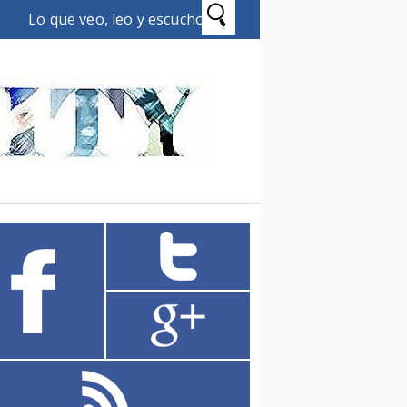
Lo que veo, leo y escucho