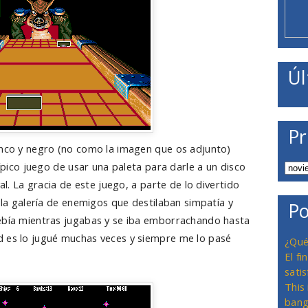
Úl
Pr
lanco y negro (no como la imagen que os adjunto)
típico juego de usar una paleta para darle a un disco
val. La gracia de este juego, a parte de lo divertido
n la galería de enemigos que destilaban simpatía y
Po
bebía mientras jugabas y se iba emborrachando hasta
d es lo jugué muchas veces y siempre me lo pasé
¿Qué
El f
satis
This
bang