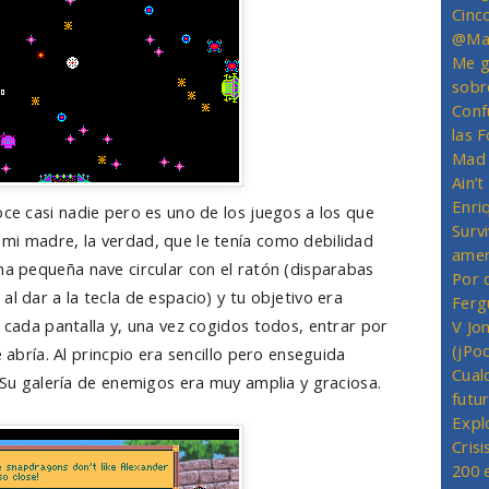
Cinc
@Mas
Me g
sobr
Conf
las 
Mad 
Ain’
Enriq
oce casi nadie pero es uno de los juegos a los que
Survi
mi madre, la verdad, que le tenía como debilidad
amer
na pequeña nave circular con el ratón (disparabas
Por 
l dar a la tecla de espacio) y tu objetivo era
Ferg
e cada pantalla y, una vez cogidos todos, entrar por
V Jo
(jPo
e abría. Al princpio era sencillo pero enseguida
Cual
. Su galería de enemigos era muy amplia y graciosa.
futu
Expl
Crisi
200 