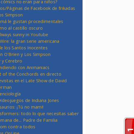
 cómics no eran para niños?
os/Páginas de Facebook de frikadas
os Simpson
má le gustan procedimentales
rno al castillo oscuro
 always sunny in Youtube
Wire: la gran serie americana
de los Santos Inocentes
n O'Brien y Los Simpson
y y Cerebro
ndiendo con Animaniacs
ht of the Conchords en directo
evistas en el Late Show de David
erman
ienciología
videojuegos de Indiana Jones
saurios: ¡Tú no mami!
sformers: todo lo que necesitas saber
emana de... Padre de Familia
om contra todos
os OnLine