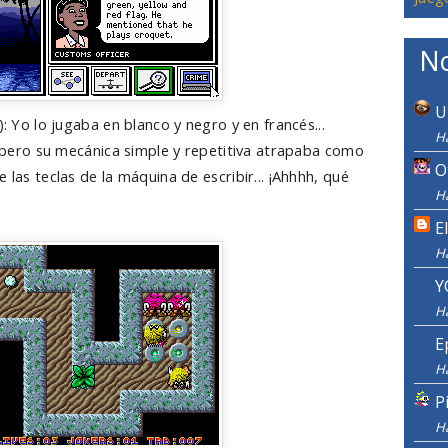
No
U
): Yo lo jugaba en blanco y negro y en francés...
Ha
il pero su mecánica simple y repetitiva atrapaba como
O
 las teclas de la máquina de escribir... ¡Ahhhh, qué
Ha
E
H
Y
H
E
H
P
H