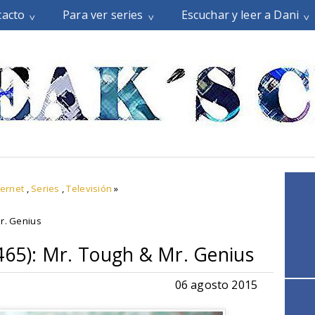
tacto
Para ver series
Escuchar y leer a Dani
ternet
,
Series
,
Televisión
»
r. Genius
2465): Mr. Tough & Mr. Genius
06 agosto 2015