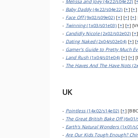
-
Melissa and Joey
(4x22/s04e22)
[
-
Baby Daddy
(4x22/s04e22)
[
+
] [
+
]
-
Face Off
(9x02/s09e02)
[
+
] [
+
] [
+
]
-
Twinning
(1x03/s01e03)
[
+
] [
+
] [V
-
Candidly Nicole
(2x02/s02e02)
[
+
]
-
Dating Naked
(2x04/s02e04)
[
+
] [
-
Gamer's Guide to Pretty Much Ev
-
Land Rush
(1x04/s01e04)
[
+
] [
+
] 
-
The Haves And The Have Nots
(2
UK
-
Pointless
(14x02/s14e02)
[
+
] [BBC
-
The Great British Bake Off
(6x01/
-
Earth's Natural Wonders
(1x01/s
-
Are Our Kids Tough Enough? Chi