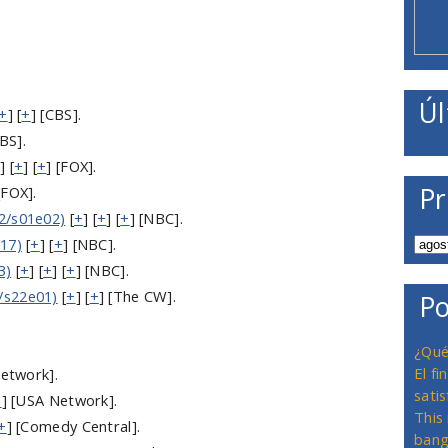
Úl
+
] [
+
] [CBS].
CBS].
] [
+
] [
+
] [FOX].
Pr
[FOX].
2/s01e02)
[
+
] [
+
] [
+
] [NBC].
17)
[
+
] [
+
] [NBC].
3)
[
+
] [
+
] [
+
] [NBC].
/s22e01)
[
+
] [
+
] [The CW].
Po
¿Qué
El f
Network].
satis
+
] [USA Network].
This
+
] [Comedy Central].
bang