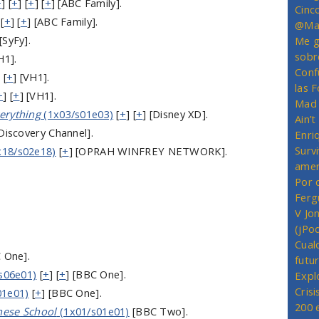
+
] [
+
] [
+
] [
+
] [ABC Family].
Cinc
 [
+
] [
+
] [ABC Family].
@Mas
 [SyFy].
Me g
sobr
H1].
Conf
 [
+
] [VH1].
las 
+
] [
+
] [VH1].
Mad 
erything
(1x03/s01e03)
[
+
] [
+
] [Disney XD].
Ain’
[Discovery Channel].
Enriq
Survi
x18/s02e18)
[
+
] [OPRAH WINFREY NETWORK].
amer
Por 
Ferg
V Jo
(jPo
Cual
 One].
futu
s06e01)
[
+
] [
+
] [BBC One].
Expl
Crisi
01e01)
[
+
] [BBC One].
200 
nese School
(1x01/s01e01)
[BBC Two].