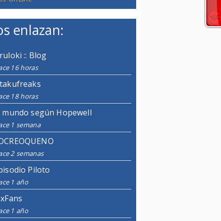
s enlazan:
ruloki :: Blog
ace 16 horas
takufreaks
ace 18 horas
l mundo según Hopewell
ace 1 semana
OCREOQUENO
ace 2 semanas
pisodio Piloto
ace 1 año
ixFans
ace 1 año