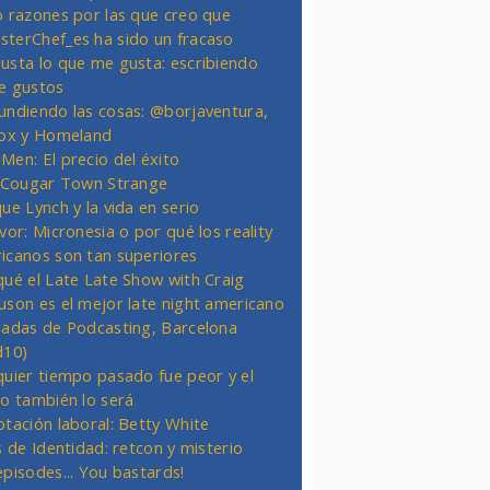
o razones por las que creo que
terChef_es ha sido un fracaso
usta lo que me gusta: escribiendo
e gustos
undiendo las cosas: @borjaventura,
Fox y Homeland
Men: El precio del éxito
t Cougar Town Strange
ue Lynch y la vida en serio
vor: Micronesia o por qué los reality
icanos son tan superiores
qué el Late Late Show with Craig
uson es el mejor late night americano
nadas de Podcasting, Barcelona
d10)
quier tiempo pasado fue peor y el
ro también lo será
otación laboral: Betty White
s de Identidad: retcon y misterio
episodes... You bastards!