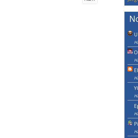
No
U
H
O
H
E
H
Y
H
E
H
P
H