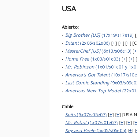
USA
Abierto:
-
Big Brother [US]
(17x19/s17e19)
[
-
Extant
(2x06/s02e06)
[
+
] [
+
] [
+
] [
-
MasterChef [US]
(6x13/s06e13)
[
+
-
Home Free
(1x03/s01e03)
[
+
] [
+
] 
-
Mr. Robinson
(1x01/s01e01 y 1x0
-
America's Got Talent
(10x17/s10e
-
Last Comic Standing
(9x03/s09e0
-
Americas Next Top Model
(22x01
Cable:
-
Suits
(5x07/s05e07)
[
+
] [
+
] [USA 
-
Mr. Robot
(1x07/s01e07)
[
+
] [
+
] [
-
Key and Peele
(5x05/s05e05)
[
+
] [