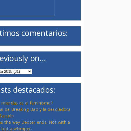
timos comentarios:
eviously on...
sts destacados:
 mierdas es el feminismo?
inal de Breaking Bad y la desoladora
facción
 is the way Dexter ends. Not with a
 but a whimper.