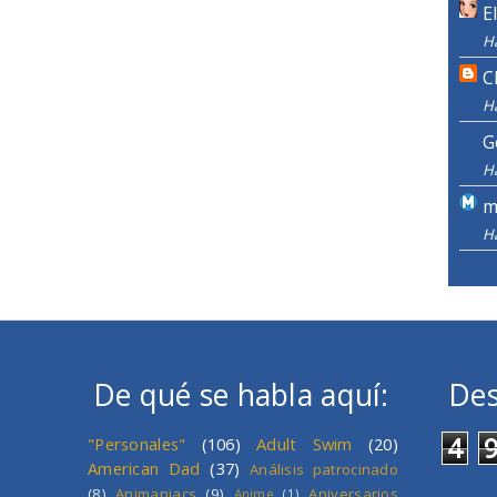
E
H
C
H
G
H
m
H
De qué se habla aquí:
Des
4
"Personales"
(106)
Adult Swim
(20)
American Dad
(37)
Análisis patrocinado
(8)
Animaniacs
(9)
Aniversarios
Anime
(1)