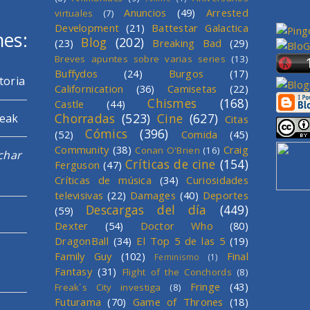
Anuncios
(49)
Arrested
virtuales
(7)
Development
(21)
Battestar Galactica
mes:
Blog
(202)
(23)
Breaking Bad
(29)
Breves apuntes sobre varias series
(13)
Buffydos
(24)
Burgos
(17)
toria
Californication
(36)
Camisetas
(22)
Chismes
(168)
Castle
(44)
Chorradas
(523)
Cine
(627)
reak
Citas
Cómics
(396)
(52)
Comida
(45)
Community
(38)
Craig
Conan O'Brien
(16)
char
Críticas de cine
(154)
Ferguson
(47)
Críticas de música
(34)
Curiosidades
televisivas
(22)
Damages
(40)
Deportes
Descargas del día
(449)
(59)
Dexter
(54)
Doctor Who
(80)
DragonBall
(34)
El Top 5 de las 5
(19)
Family Guy
(102)
Final
Feminismo
(1)
Fantasy
(31)
Flight of the Conchords
(8)
Fringe
(43)
Freak´s City investiga
(8)
Futurama
(70)
Game of Thrones
(18)