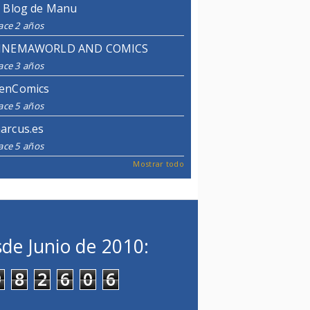
l Blog de Manu
ace 2 años
INEMAWORLD AND COMICS
ace 3 años
enComics
ace 5 años
arcus.es
ace 5 años
Mostrar todo
de Junio de 2010:
9
8
2
6
0
6