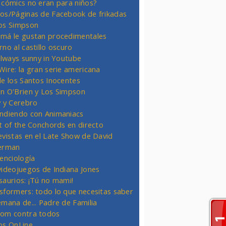
 cómics no eran para niños?
os/Páginas de Facebook de frikadas
os Simpson
má le gustan procedimentales
rno al castillo oscuro
 always sunny in Youtube
Wire: la gran serie americana
de los Santos Inocentes
n O'Brien y Los Simpson
y y Cerebro
ndiendo con Animaniacs
ht of the Conchords en directo
evistas en el Late Show de David
erman
ienciología
videojuegos de Indiana Jones
saurios: ¡Tú no mami!
sformers: todo lo que necesitas saber
emana de... Padre de Familia
om contra todos
os OnLine