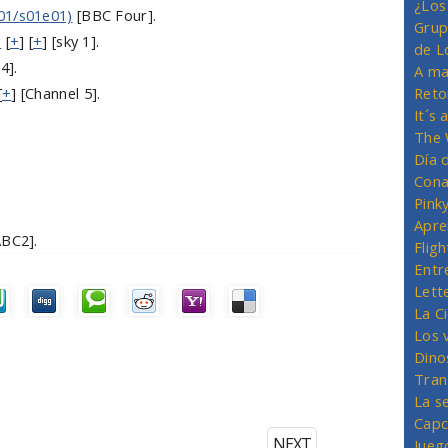
¿Los
01/s01e01)
[BBC Four].
Grup
)
[
+
] [
+
] [sky 1].
de L
E4].
A ma
[
+
] [Channel 5].
Reto
It´s
The 
Día 
Cona
Pink
Apre
ABC2].
Flig
Entr
Lett
La C
Los 
Dino
Tran
La s
Capc
NEXT
Jueg