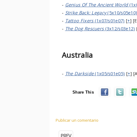
-
Genius Of The Ancient World
(1x
-
Strike Back: Legacy
(5x10/s05e10
-
Tattoo Fixers
(1x07/s01e07)
[
+
] [
-
The Dog Rescuers
(3x12/s03e12)
Australia
-
The Darkside
(1x05/s01e05)
[
+
] [
Share This
Publicar un comentario
PREV