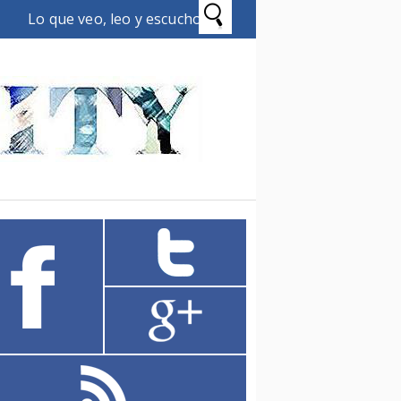
Lo que veo, leo y escucho