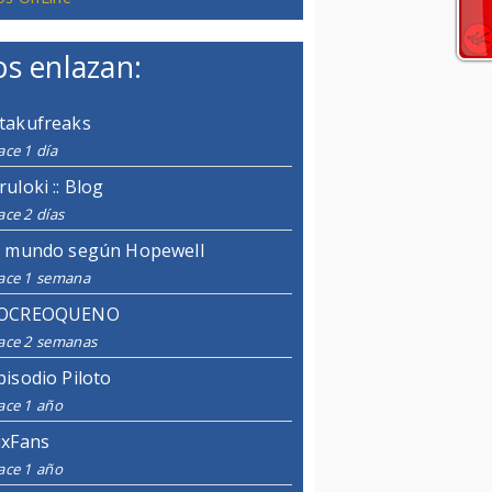
s enlazan:
takufreaks
ce 1 día
ruloki :: Blog
ce 2 días
l mundo según Hopewell
ace 1 semana
OCREOQUENO
ace 2 semanas
pisodio Piloto
ace 1 año
ixFans
ace 1 año