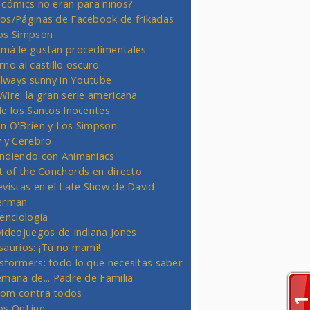
 cómics no eran para niños?
os/Páginas de Facebook de frikadas
os Simpson
má le gustan procedimentales
rno al castillo oscuro
 always sunny in Youtube
Wire: la gran serie americana
de los Santos Inocentes
n O'Brien y Los Simpson
y y Cerebro
ndiendo con Animaniacs
ht of the Conchords en directo
evistas en el Late Show de David
erman
ienciología
videojuegos de Indiana Jones
saurios: ¡Tú no mami!
sformers: todo lo que necesitas saber
emana de... Padre de Familia
om contra todos
os OnLine