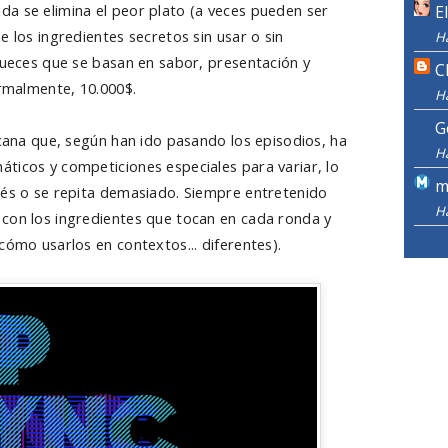
a se elimina el peor plato (a veces pueden ser
E
e los ingredientes secretos sin usar o sin
H
 jueces que se basan en sabor, presentación y
C
ormalmente, 10.000$.
H
G
icana que, según han ido pasando los episodios, ha
H
ticos y competiciones especiales para variar, lo
m
rés o se repita demasiado. Siempre entretenido
H
con los ingredientes que tocan en cada ronda y
cómo usarlos en contextos... diferentes).