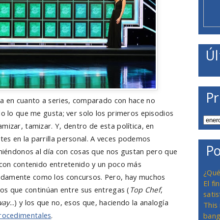
Úl
Pr
ra en cuanto a series, comparado con hace no
lo lo que me gusta; ver solo los primeros episodios
mizar, tamizar. Y, dentro de esta política, en
es en la parrilla personal. A veces podemos
Po
poniéndonos al día con cosas que nos gustan pero que
, con contenido entretenido y un poco más
¿Qué
ndamente como los concursos. Pero, hay muchos
El f
 los que continúan entre sus entregas (
Top Chef
,
satis
way
...) y los que no, esos que, haciendo la analogía
This
rocedimentales
.
bang