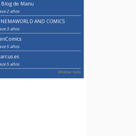
l Blog de Manu
ace 2 años
INEMAWORLD AND COMICS
ace 3 años
enComics
ace 5 años
arcus.es
ace 5 años
Mostrar todo