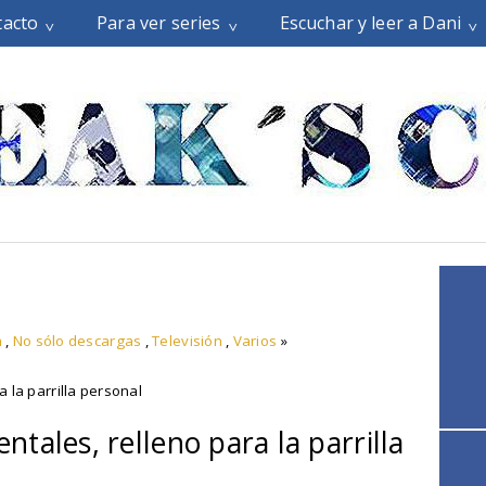
tacto
Para ver series
Escuchar y leer a Dani
a
,
No sólo descargas
,
Televisión
,
Varios
»
 la parrilla personal
tales, relleno para la parrilla