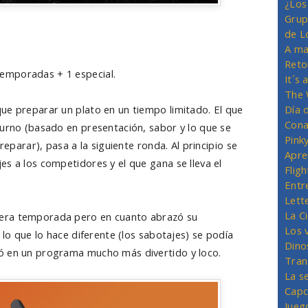
¿Los
Grup
de L
A ma
Reto
temporadas + 1 especial.
It´s
The 
Día 
que preparar un plato en un tiempo limitado. El que
Cona
turno (basado en presentación, sabor y lo que se
Pink
reparar), pasa a la siguiente ronda. Al principio se
Apre
s a los competidores y el que gana se lleva el
Flig
Entr
Lett
La C
era temporada pero en cuanto abrazó su
Los 
 lo que lo hace diferente (los sabotajes) se podía
Dino
ó en un programa mucho más divertido y loco.
Tran
La s
Capc
Jueg