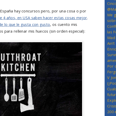
Cinc
@Mas
 España hay concursos pero, por una cosa o por
Me g
e 4 años, en USA saben hacer estas cosas mejor
.
sobr
de lo que le gusta con gusto
, os cuento mis
Conf
 para rellenar mis huecos (sin orden especial):
las 
Mad 
Ain’
Enriq
Survi
amer
Por 
Ferg
V Jo
(jPo
Cual
futu
Expl
Crisi
200 