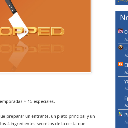
No
O
Ha
U
Ha
E
H
Y
H
E
temporadas + 15 especiales.
H
P
ue preparar un entrante, un plato principal y un
H
los 4 ingredientes secretos de la cesta que