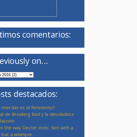
timos comentarios:
eviously on...
sts destacados:
 mierdas es el feminismo?
inal de Breaking Bad y la desoladora
facción
 is the way Dexter ends. Not with a
 but a whimper.