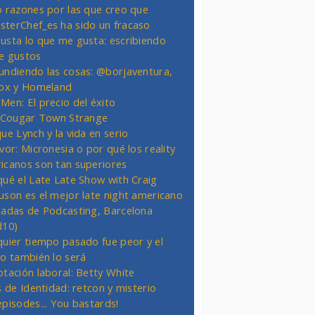
o razones por las que creo que
terChef_es ha sido un fracaso
usta lo que me gusta: escribiendo
e gustos
undiendo las cosas: @borjaventura,
Fox y Homeland
Men: El precio del éxito
t Cougar Town Strange
ue Lynch y la vida en serio
vor: Micronesia o por qué los reality
icanos son tan superiores
qué el Late Late Show with Craig
uson es el mejor late night americano
nadas de Podcasting, Barcelona
d10)
quier tiempo pasado fue peor y el
ro también lo será
otación laboral: Betty White
s de Identidad: retcon y misterio
episodes... You bastards!