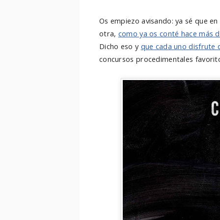
Os empiezo avisando: ya sé que en
otra,
como ya os conté hace más d
Dicho eso y
que cada uno disfrute 
concursos procedimentales favoritos