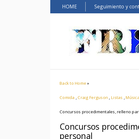
HOME
Seguimiento y con
Back to Home
»
Comida
,
Craig Ferguson
,
Listas
,
Músic
Concursos procedimentales, relleno para
Concursos procedimen
personal