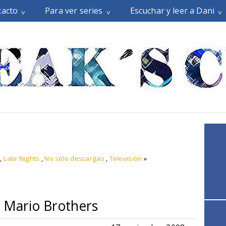
tacto
Para ver series
Escuchar y leer a Dani
,
Late Nights
,
No sólo descargas
,
Televisión
»
r Mario Brothers