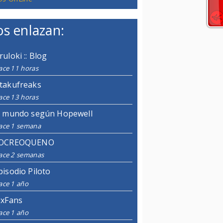
s enlazan:
ruloki :: Blog
ace 11 horas
takufreaks
ace 13 horas
l mundo según Hopewell
ace 1 semana
OCREOQUENO
ace 2 semanas
pisodio Piloto
ace 1 año
ixFans
ace 1 año