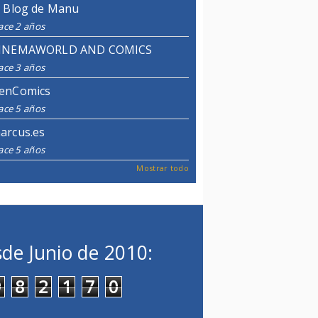
l Blog de Manu
ace 2 años
INEMAWORLD AND COMICS
ace 3 años
enComics
ace 5 años
arcus.es
ace 5 años
Mostrar todo
de Junio de 2010:
9
8
2
1
7
0