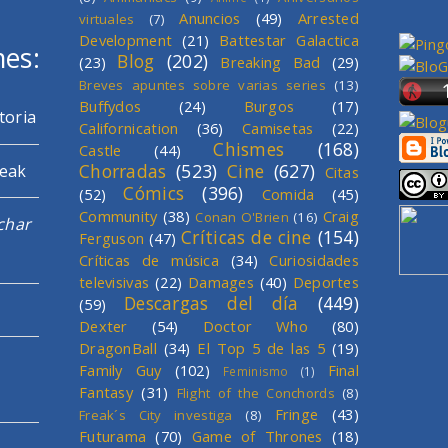
Anuncios
(49)
Arrested
virtuales
(7)
Development
(21)
Battestar Galactica
mes:
Blog
(202)
(23)
Breaking Bad
(29)
Breves apuntes sobre varias series
(13)
Buffydos
(24)
Burgos
(17)
toria
Californication
(36)
Camisetas
(22)
Chismes
(168)
Castle
(44)
Chorradas
(523)
Cine
(627)
reak
Citas
Cómics
(396)
(52)
Comida
(45)
Community
(38)
Craig
Conan O'Brien
(16)
char
Críticas de cine
(154)
Ferguson
(47)
Críticas de música
(34)
Curiosidades
televisivas
(22)
Damages
(40)
Deportes
Descargas del día
(449)
(59)
Dexter
(54)
Doctor Who
(80)
DragonBall
(34)
El Top 5 de las 5
(19)
Family Guy
(102)
Final
Feminismo
(1)
Fantasy
(31)
Flight of the Conchords
(8)
Fringe
(43)
Freak´s City investiga
(8)
Futurama
(70)
Game of Thrones
(18)