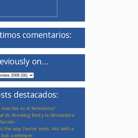
timos comentarios:
eviously on...
sts destacados:
 mierdas es el feminismo?
inal de Breaking Bad y la desoladora
facción
 is the way Dexter ends. Not with a
 but a whimper.