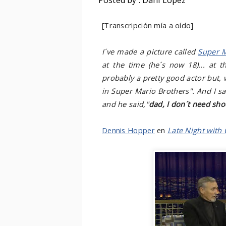
Posted by : Dani López
[Transcripción mía a oído]
I´ve made a picture called
Super M
at the time (he´s now 18)... at th
probably a pretty good actor but, 
in Super Mario Brothers". And I sai
and he said,"
dad, I don´t need sho
Dennis Hopper
en
Late Night with