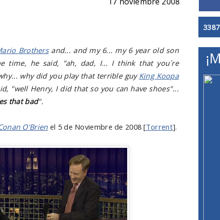
17 noviembre 2008
3387
ario Brothers
and... and my 6... my 6 year old son
¡M
e time, he said, "ah, dad, I... I think that you´re
why... why did you play that terrible guy
King Koopa
d, "well Henry, I did that so you can have shoes"...
es that bad
".
 Conan O'Brien
el 5 de Noviembre de 2008 [
Torrent
].