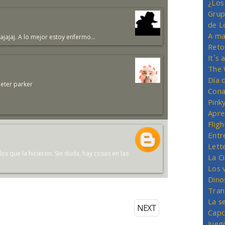
¿Los
Grup
de L
A ma
ajajaj. A lo mejor estoy enfermo...
Reto
It´s
The 
Día 
peter parker
Cona
Pink
Apre
Flig
Entr
Lett
los que la hicieron. Sin duda, hay cosas en las
La C
Los 
Dino
Tran
La s
NEXT
Capc
Jueg