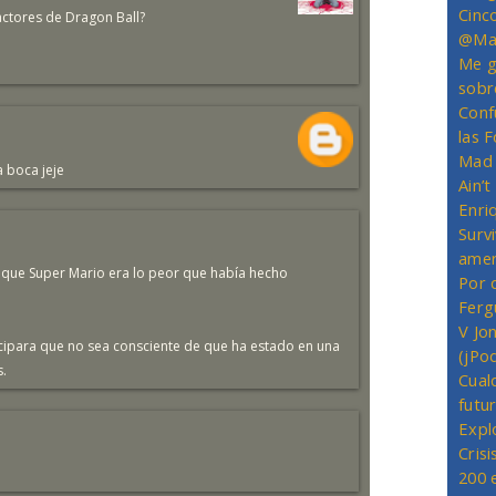
Cinc
 actores de Dragon Ball?
@Mas
Me g
sobr
Conf
las 
Mad 
a boca jeje
Ain’
Enriq
Survi
amer
 que Super Mario era lo peor que había hecho
Por 
Ferg
V Jo
cipara que no sea consciente de que ha estado en una
(jPo
s.
Cual
futu
Expl
Crisi
200 