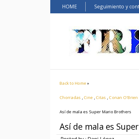
HOME
Seguimiento y con
Back to Home
»
Chorradas
,
Cine
,
Citas
,
Conan O'Brien
Así de mala es Super Mario Brothers
Así de mala es Supe