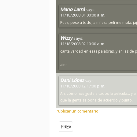
Mario Larrá
says:
11/18/2008 01:00:00 a. m.
Pues, pese a todo, a mí esa peli me mola. jaj
Wizzy
says:
11/18/2008 02:10:00 a. m.
canta verdad en esas palabras, y en las de 
ains
Dani López
says:
11/18/2008 12:17:00 p. m.
Ah, cómo nos gusta a todos la película... y a 
que la gente se pone de acuerdo y punto.
Publicar un comentario
PREV