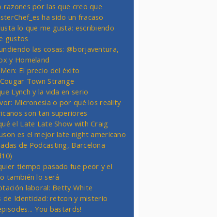
o razones por las que creo que
terChef_es ha sido un fracaso
usta lo que me gusta: escribiendo
e gustos
undiendo las cosas: @borjaventura,
Fox y Homeland
Men: El precio del éxito
t Cougar Town Strange
ue Lynch y la vida en serio
vor: Micronesia o por qué los reality
icanos son tan superiores
qué el Late Late Show with Craig
uson es el mejor late night americano
nadas de Podcasting, Barcelona
d10)
quier tiempo pasado fue peor y el
ro también lo será
otación laboral: Betty White
s de Identidad: retcon y misterio
episodes... You bastards!