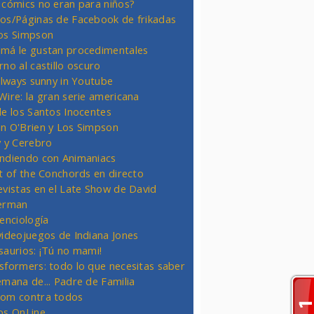
 cómics no eran para niños?
os/Páginas de Facebook de frikadas
os Simpson
má le gustan procedimentales
rno al castillo oscuro
 always sunny in Youtube
Wire: la gran serie americana
de los Santos Inocentes
n O'Brien y Los Simpson
y y Cerebro
ndiendo con Animaniacs
ht of the Conchords en directo
evistas en el Late Show de David
erman
ienciología
videojuegos de Indiana Jones
saurios: ¡Tú no mami!
sformers: todo lo que necesitas saber
emana de... Padre de Familia
om contra todos
os OnLine