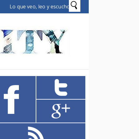
Lo que veo, leo y escucho