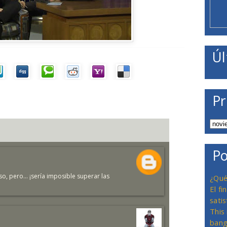
Úl
Pr
Po
, pero... ¡sería imposible superar las
¿Qué
El f
satis
This
bang