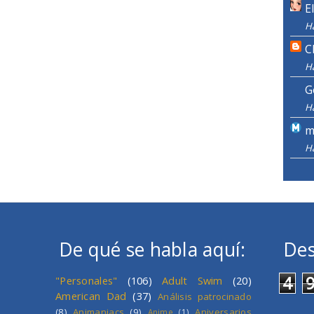
E
H
C
H
G
H
m
H
De qué se habla aquí:
Des
4
"Personales"
(106)
Adult Swim
(20)
American Dad
(37)
Análisis patrocinado
(8)
Animaniacs
(9)
Aniversarios
Anime
(1)