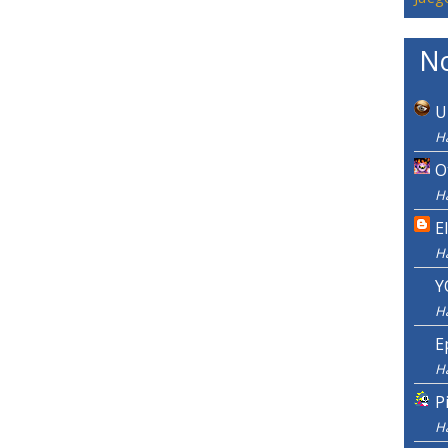
No
U
H
O
H
E
H
Y
H
E
H
P
H