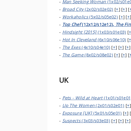
-
Man Seeking Woman
(1x02/s01e
-
Broad City
(2x02/s02e02)
[
+
] [
+
] [
-
Workaholics
(5x02/s05e02)
[
+
] [
+
-
Top Chef
(12x12/s12e12),
The Fin
-
Hindsight [2015]
(1x03/s01e03)
[
-
Hot In Cleveland
(6x10/s06e10)
[
-
The Exes
(4x10/s04e10)
[
+
] [
+
] [
+
-
The Game
(8x02/s08e02)
[
+
] [
+
] [
UK
-
Pets - Wild at Heart
(1x01/s01e01
-
Up The Women
(2x01/s02e01)
[
+
]
-
Exposure [UK]
(5x01/s05e01)
[
+
] 
-
Suspects
(3x03/s03e03)
[
+
] [
+
] [
+
]