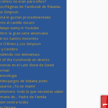
 cómics no eran para niños?
os/Páginas de Facebook de frikadas
os Simpson
má le gustan procedimentales
rno al castillo oscuro
 always sunny in Youtube
Wire: la gran serie americana
de los Santos Inocentes
n O'Brien y Los Simpson
y y Cerebro
ndiendo con Animaniacs
ht of the Conchords en directo
evistas en el Late Show de David
erman
ienciología
videojuegos de Indiana Jones
saurios: ¡Tú no mami!
sformers: todo lo que necesitas saber
emana de... Padre de Familia
om contra todos
os OnLine