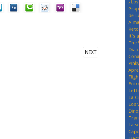
¿Los
Grup
de L
A ma
Reto
It´s
The 
Día 
NEXT
Cona
Pink
Apre
Flig
Entr
Lett
La C
Los 
Dino
Tran
La s
Capc
Jueg