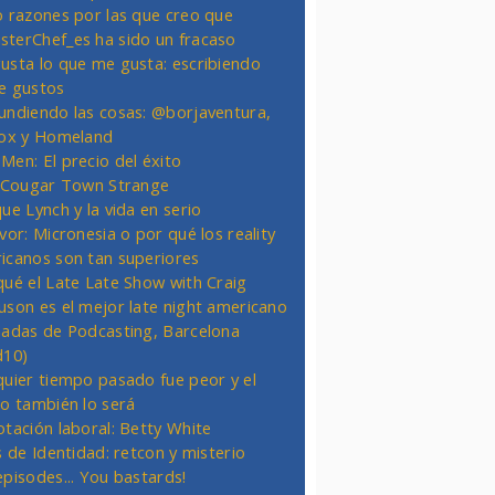
o razones por las que creo que
terChef_es ha sido un fracaso
usta lo que me gusta: escribiendo
e gustos
undiendo las cosas: @borjaventura,
Fox y Homeland
Men: El precio del éxito
t Cougar Town Strange
ue Lynch y la vida en serio
vor: Micronesia o por qué los reality
icanos son tan superiores
qué el Late Late Show with Craig
uson es el mejor late night americano
nadas de Podcasting, Barcelona
d10)
quier tiempo pasado fue peor y el
ro también lo será
otación laboral: Betty White
s de Identidad: retcon y misterio
episodes... You bastards!