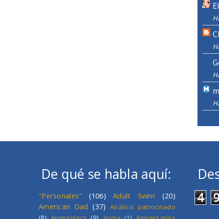
E
H
C
H
G
H
m
H
De qué se habla aquí:
Des
4
"Personales"
(106)
Adult Swim
(20)
American Dad
(37)
Análisis patrocinado
(8)
Animaniacs
(9)
Aniversarios
Anime
(1)