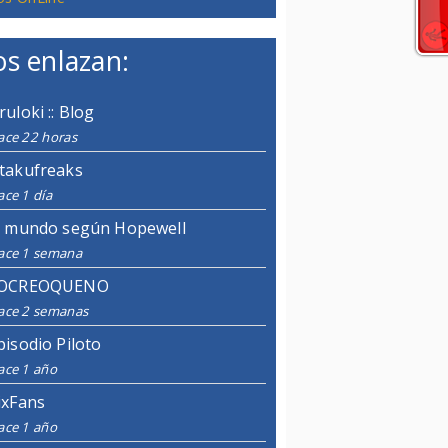
s enlazan:
ruloki :: Blog
ace 22 horas
takufreaks
ce 1 día
l mundo según Hopewell
ace 1 semana
OCREOQUENO
ace 2 semanas
pisodio Piloto
ace 1 año
ixFans
ace 1 año