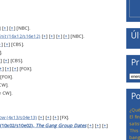
] [
+
] [
+
] [NBC].
Úl
nit
(16x12/s16e12)
[
+
] [
+
] [
+
] [
+
] [NBC].
+
] [
+
] [CBS].
].
Pr
+
] [
+
] [CBS].
+
] [
+
] [
+
] [FOX].
 [FOX].
CW].
e CW].
Po
¿Qué
El f
how
(4x13/s04e13)
[
+
] [
+
] [
+
] [FX].
satis
(10x02/s10e02),
The Gang Group Dates
[
+
] [
+
] [
+
]
This
bang