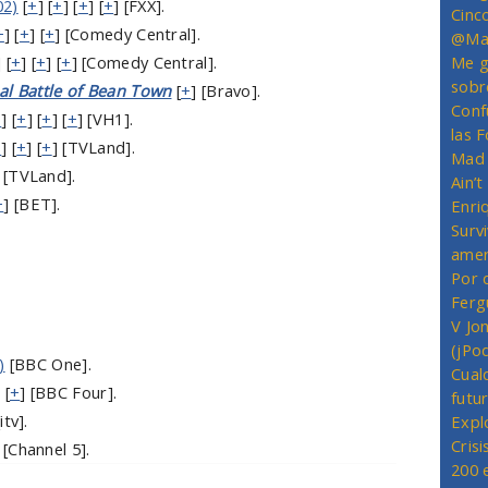
02)
[
+
] [
+
] [
+
] [
+
] [FXX].
Cinc
+
] [
+
] [
+
] [Comedy Central].
@Mas
] [
+
] [
+
] [
+
] [Comedy Central].
Me g
sobr
al Battle of Bean Town
[
+
] [Bravo].
Conf
+
] [
+
] [
+
] [
+
] [VH1].
las 
+
] [
+
] [
+
] [TVLand].
Mad 
] [TVLand].
Ain’
+
] [BET].
Enriq
Survi
amer
Por 
Ferg
V Jo
(jPo
)
[BBC One].
Cual
 [
+
] [BBC Four].
futu
[itv].
Expl
Crisi
 [Channel 5].
200 