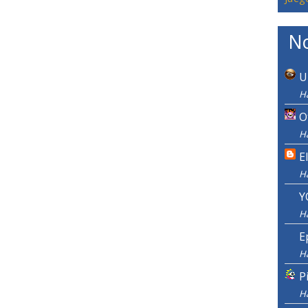
No
U
H
O
Ha
E
H
Y
H
E
H
P
H