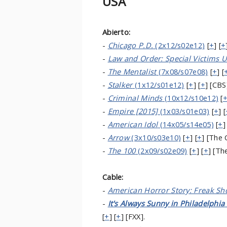
USA
Abierto:
-
Chicago P.D.
(2x12/s02e12)
[
+
] [
+
-
Law and Order: Special Victims U
-
The Mentalist
(7x08/s07e08)
[
+
] [
-
Stalker
(1x12/s01e12)
[
+
] [
+
] [CBS
-
Criminal Minds
(10x12/s10e12)
[
-
Empire [2015]
(1x03/s01e03)
[
+
] [
-
American Idol
(14x05/s14e05)
[
+
]
-
Arrow
(3x10/s03e10)
[
+
] [
+
] [The 
-
The 100
(2x09/s02e09)
[
+
] [
+
] [Th
Cable:
-
American Horror Story: Freak S
-
It's Always Sunny in Philadelphia
[
+
] [
+
] [FXX].