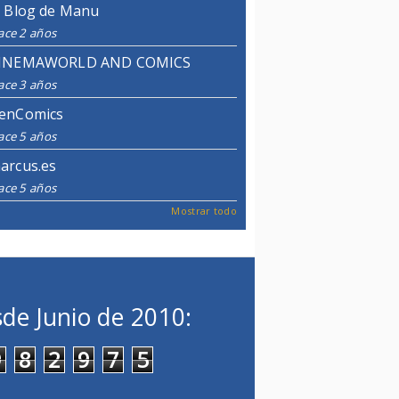
l Blog de Manu
ace 2 años
INEMAWORLD AND COMICS
ace 3 años
enComics
ace 5 años
arcus.es
ace 5 años
Mostrar todo
de Junio de 2010:
9
8
2
9
7
5