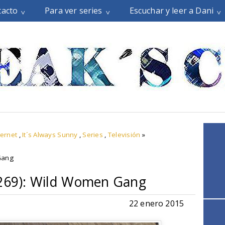
tacto
Para ver series
Escuchar y leer a Dani
ternet
,
It´s Always Sunny
,
Series
,
Televisión
»
Gang
2269): Wild Women Gang
22 enero 2015