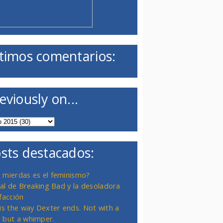
timos comentarios:
eviously on...
sts destacados:
 mierdas es el feminismo?
inal de Breaking Bad y la desoladora
facción
 is the way Dexter ends. Not with a
 but a whimper.