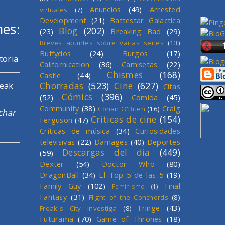
Anuncios
(49)
Arrested
virtuales
(7)
Development
(21)
Battestar Galactica
mes:
Blog
(202)
(23)
Breaking Bad
(29)
Breves apuntes sobre varias series
(13)
Buffydos
(24)
Burgos
(17)
toria
Californication
(36)
Camisetas
(22)
Chismes
(168)
Castle
(44)
Chorradas
(523)
Cine
(627)
reak
Citas
Cómics
(396)
(52)
Comida
(45)
Community
(38)
Craig
Conan O'Brien
(16)
char
Críticas de cine
(154)
Ferguson
(47)
Críticas de música
(34)
Curiosidades
televisivas
(22)
Damages
(40)
Deportes
Descargas del día
(449)
(59)
Dexter
(54)
Doctor Who
(80)
DragonBall
(34)
El Top 5 de las 5
(19)
Family Guy
(102)
Final
Feminismo
(1)
Fantasy
(31)
Flight of the Conchords
(8)
Fringe
(43)
Freak´s City investiga
(8)
Futurama
(70)
Game of Thrones
(18)