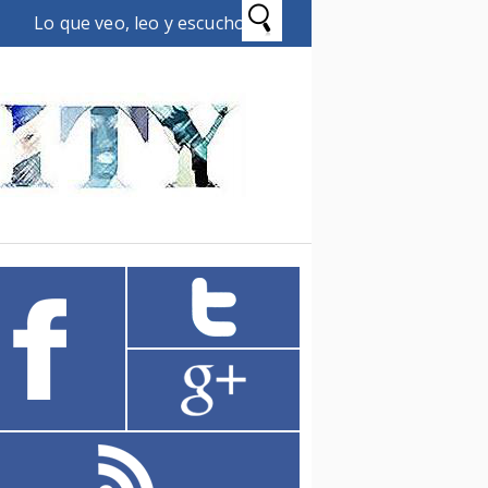
Lo que veo, leo y escucho