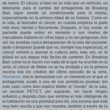
de nuevo. El cáncer, si bien no es más que un vehículo, un
detonante, para el cambio del protagonista de
Breaking
Bad
, sigue siendo un condicionante para la misma,
especialmente en la primera mitad de su historia. Como en
la vida, al descubrir el cáncer, es cuando empieza la parte
más dura, mental y físicamente. Después, si hay suerte, el
paciente puede entrar en remisión o sus niveles de
marcadores hallarse en cifras bajas y no tan peligrosas. Aún
así, las pruebas nunca desaparecen de la vida del paciente:
tarde o temprano (puede que no, siempre hay esperanza), el
cáncer volverá a asomar la cabeza pero, esta vez, se le
pillará en sus etapas más fáciles de contener. En
Breaking
Bad
, como no lo hacen con nada de lo que ha ocurrido en la
serie, el cáncer de Walter no se ha olvidado y en la primera
escena tras los créditos del último episodio de la serie,
Hermanos
, nos lo demuestran con un momento en el que el
protagonista acude a una de sus periódicas pruebas (en
este caso, como bien explica Walter al "novato" de la sala,
un escáner PET/CT, por supuesto, sin hacer ningún
esfuerzo y dejando claro que sentirse el más inteligente de
la habitación es una prioridad para él), una escena que está
muy bien escrita y que nos muestra, también a través de la