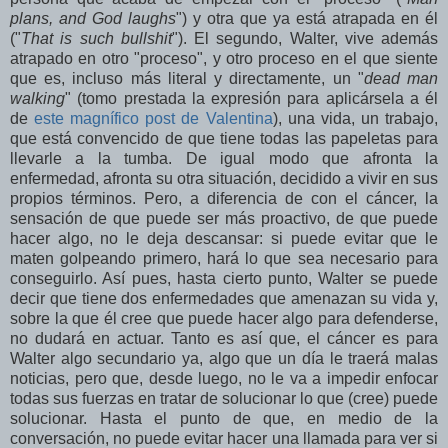
plans, and God laughs
") y otra que ya está atrapada en él
("
That is such bullshit
"). El segundo, Walter, vive además
atrapado en otro "proceso", y otro proceso en el que siente
que es, incluso más literal y directamente, un "
dead man
walking
" (tomo prestada la expresión para aplicársela a él
de
este magnífico post de Valentina
), una vida, un trabajo,
que está convencido de que tiene todas las papeletas para
llevarle a la tumba. De igual modo que afronta la
enfermedad, afronta su otra situación, decidido a vivir en sus
propios términos. Pero, a diferencia de con el cáncer, la
sensación de que puede ser más proactivo, de que puede
hacer algo, no le deja descansar: si puede evitar que le
maten golpeando primero, hará lo que sea necesario para
conseguirlo. Así pues, hasta cierto punto, Walter se puede
decir que tiene dos enfermedades que amenazan su vida y,
sobre la que él cree que puede hacer algo para defenderse,
no dudará en actuar. Tanto es así que, el cáncer es para
Walter algo secundario ya, algo que un día le traerá malas
noticias, pero que, desde luego, no le va a impedir enfocar
todas sus fuerzas en tratar de solucionar lo que (cree) puede
solucionar. Hasta el punto de que, en medio de la
conversación, no puede evitar hacer una llamada para ver si