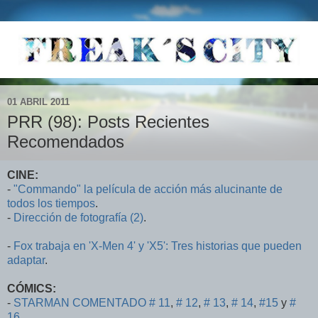
01 ABRIL 2011
PRR (98): Posts Recientes
Recomendados
CINE:
-
"Commando" la película de acción más alucinante de
todos los tiempos
.
-
Dirección de fotografía (2)
.
-
Fox trabaja en 'X-Men 4' y 'X5': Tres historias que pueden
adaptar
.
CÓMICS:
-
STARMAN COMENTADO # 11
,
# 12
,
# 13
,
# 14
,
#15
y
#
16
.