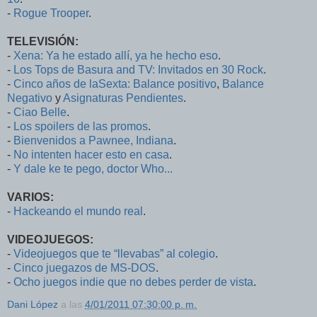
-
Rogue Trooper
.
TELEVISIÓN:
-
Xena: Ya he estado allí, ya he hecho eso
.
-
Los Tops de Basura and TV: Invitados en 30 Rock
.
-
Cinco años de laSexta: Balance positivo
,
Balance
Negativo
y
Asignaturas Pendientes
.
-
Ciao Belle
.
-
Los spoilers de las promos
.
-
Bienvenidos a Pawnee, Indiana
.
-
No intenten hacer esto en casa
.
-
Y dale ke te pego, doctor Who...
VARIOS:
-
Hackeando el mundo real
.
VIDEOJUEGOS:
-
Videojuegos que te “llevabas” al colegio
.
-
Cinco juegazos de MS-DOS
.
-
Ocho juegos indie que no debes perder de vista
.
Dani López
a las
4/01/2011 07:30:00 p. m.