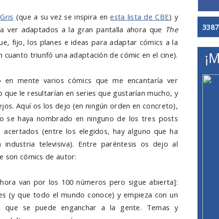
Gris
(que a su vez se inspira en
esta lista de CBE
) y
3387
ía ver adaptados a la gran pantalla ahora que
The
e, fijo, los planes e ideas para adaptar cómics a la
¡M
 cuanto triunfó una adaptación de cómic en el cine).
o en mente varios cómics que me encantaría ver
o que le resultarían en series que gustarían mucho, y
lejos. Aquí os los dejo (en ningún orden en concreto),
no se haya nombrado en ninguno de los tres posts
 acertados (entre los elegidos, hay alguno que ha
ndustria televisiva). Entre paréntesis os dejo al
ue son cómics de autor:
ahora van por los 100 números pero sigue abierta]:
tes (y que todo el mundo conoce) y empieza con un
 lo que se puede enganchar a la gente. Temas y