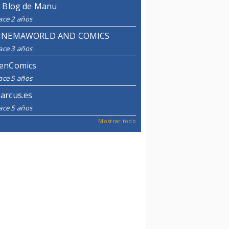
l Blog de Manu
ace 2 años
INEMAWORLD AND COMICS
ace 3 años
enComics
ace 5 años
arcus.es
ace 5 años
Mostrar todo