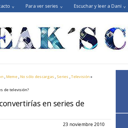
tacto
Para ver series
Escuchar y leer a Dani
on
,
Meme
,
No sólo descargas
,
Series
,
Televisión
»
s de televisión?
onvertirías en series de
23 noviembre 2010