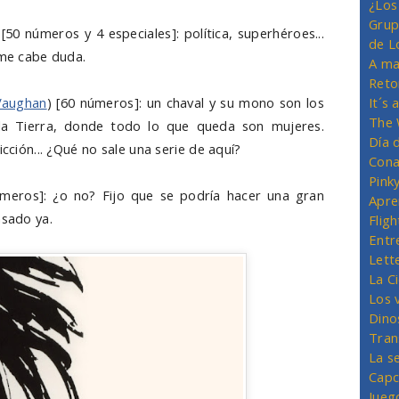
¿Los
Grup
 [50 números y 4 especiales]: política, superhéroes...
de L
 me cabe duda.
A ma
Reto
It´s
 Vaughan
) [60 números]: un chaval y su mono son los
The 
a Tierra, donde todo lo que queda son mujeres.
Día 
icción... ¿Qué no sale una serie de aquí?
Cona
Pink
úmeros]: ¿o no? Fijo que se podría hacer una gran
Apre
nsado ya.
Flig
Entr
Lett
La C
Los 
Dino
Tran
La s
Capc
Jueg