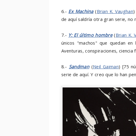
6.-
Ex Machina
(
Brian K. Vaughan
)
de aquí saldría otra gran serie, no
7.-
Y: El último hombre
(
Brian K.
únicos "machos" que quedan en l
Aventuras, conspiraciones, ciencia f
8.-
Sandman
(
Neil Gaiman
) [75 n
serie de aquí. Y creo que lo han pe