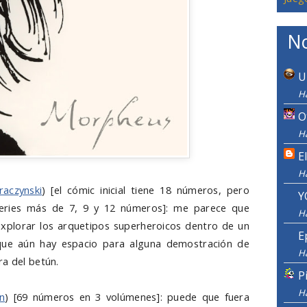
No
U
H
O
H
E
H
raczynski
) [el cómic inicial tiene 18 números, pero
Y
 series más de 7, 9 y 12 números]: me parece que
H
xplorar los arquetipos superheroicos dentro de un
E
 que aún hay espacio para alguna demostración de
H
ra del betún.
P
H
n
) [69 números en 3 volúmenes]: puede que fuera