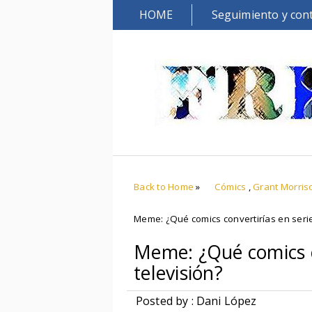
HOME
Seguimiento y con
Back to Home
»
Cómics
,
Grant Morris
Meme: ¿Qué comics convertirías en serie
Meme: ¿Qué comics c
televisión?
Posted by : Dani López