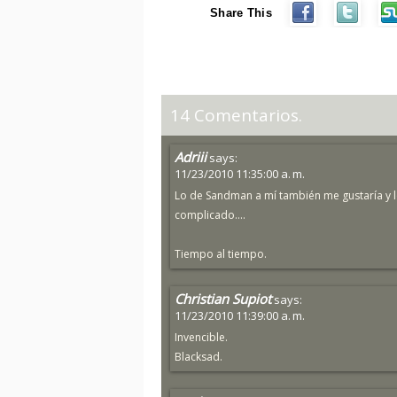
Share This
14 Comentarios.
Adriii
says:
11/23/2010 11:35:00 a. m.
Lo de Sandman a mí también me gustaría y lo
complicado....
Tiempo al tiempo.
Christian Supiot
says:
11/23/2010 11:39:00 a. m.
Invencible.
Blacksad.