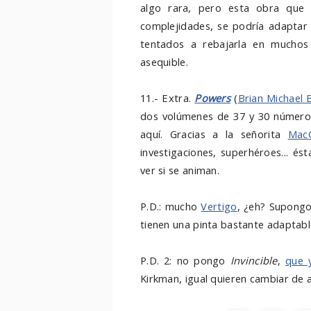
algo rara, pero esta obra que c
complejidades, se podría adaptar 
tentados a rebajarla en muchos
asequible.
11.- Extra.
Powers
(
Brian Michael 
dos volúmenes de 37 y 30 números
aquí. Gracias a la señorita
MacG
investigaciones, superhéroes... és
ver si se animan.
P.D.: mucho
Vertigo
, ¿eh? Supongo
tienen una pinta bastante adaptabl
P.D. 2: no pongo
Invincible
,
que 
Kirkman, igual quieren cambiar de a