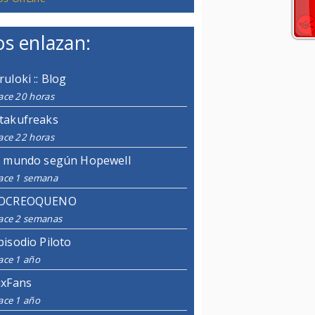
s enlazan:
ruloki :: Blog
ace 20 horas
takufreaks
ace 22 horas
l mundo según Hopewell
ace 1 semana
OCREOQUENO
ace 2 semanas
pisodio Piloto
ace 1 año
ixFans
ace 1 año