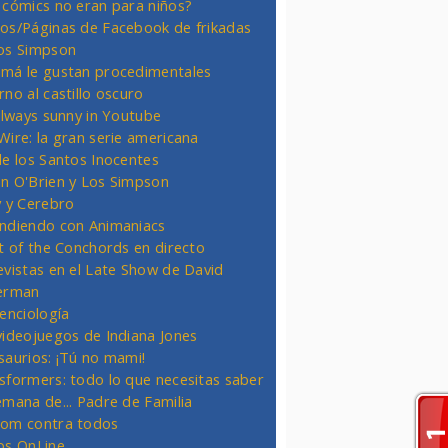
 cómics no eran para niños?
os/Páginas de Facebook de frikadas
os Simpson
má le gustan procedimentales
rno al castillo oscuro
 always sunny in Youtube
Wire: la gran serie americana
de los Santos Inocentes
n O'Brien y Los Simpson
y y Cerebro
ndiendo con Animaniacs
ht of the Conchords en directo
evistas en el Late Show de David
erman
ienciología
videojuegos de Indiana Jones
saurios: ¡Tú no mami!
sformers: todo lo que necesitas saber
emana de... Padre de Familia
om contra todos
os OnLine