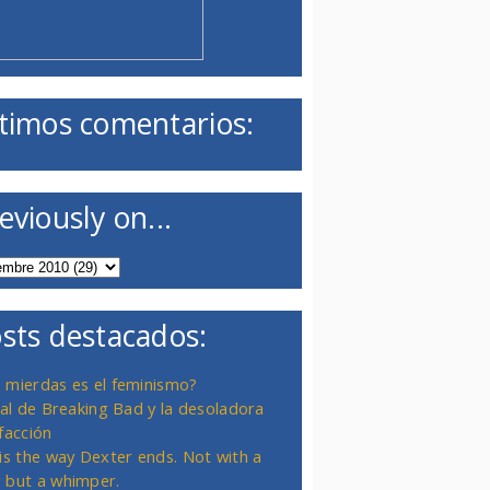
timos comentarios:
eviously on...
sts destacados:
 mierdas es el feminismo?
inal de Breaking Bad y la desoladora
facción
 is the way Dexter ends. Not with a
 but a whimper.