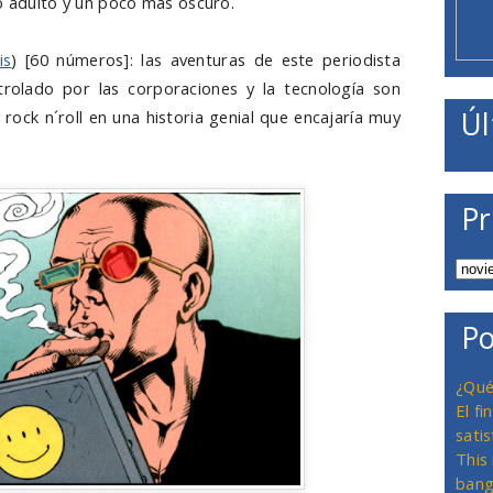
lo adulto y un poco más oscuro.
is
) [60 números]: las aventuras de este periodista
rolado por las corporaciones y la tecnología son
Úl
 rock n´roll en una historia genial que encajaría muy
Pr
Po
¿Qué
El f
satis
This
bang