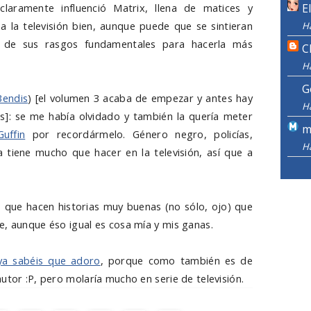
laramente influenció Matrix, llena de matices y
E
a la televisión bien, aunque puede que se sintieran
H
 de sus rasgos fundamentales para hacerla más
C
H
G
Bendis
) [el volumen 3 acaba de empezar y antes hay
H
]: se me había olvidado y también la quería meter
m
uffin
por recordármelo. Género negro, policías,
H
ta tiene mucho que hacer en la televisión, así que a
 que hacen historias muy buenas (no sólo, ojo) que
e, aunque éso igual es cosa mía y mis ganas.
ya sabéis que adoro
, porque como también es de
utor :P, pero molaría mucho en serie de televisión.