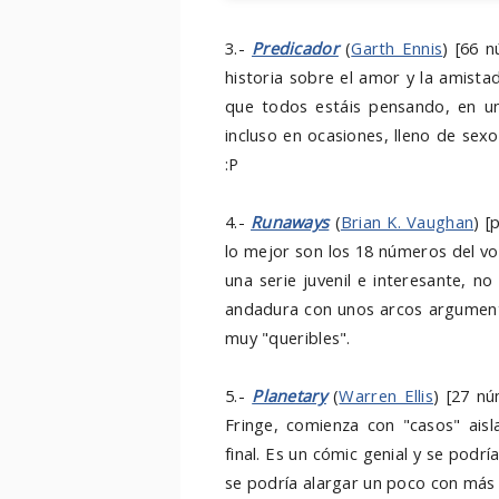
3.-
Predicador
(
Garth Ennis
) [66 
historia sobre el amor y la amista
que todos estáis pensando, en un
incluso en ocasiones, lleno de sexo
:P
4.-
Runaways
(
Brian K. Vaughan
) [
lo mejor son los 18 números del vo
una serie juvenil e interesante, 
andadura con unos arcos argumenta
muy "queribles".
5.-
Planetary
(
Warren Ellis
) [27 nú
Fringe, comienza con "casos" ai
final. Es un cómic genial y se podría
se podría alargar un poco con más 