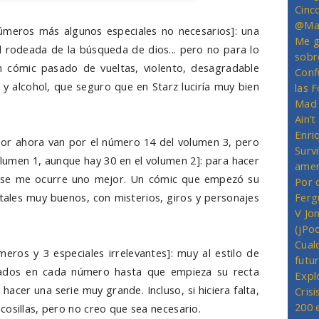
Cinc
@Mas
números más algunos especiales no necesarios]: una
Me g
d rodeada de la búsqueda de dios... pero no para lo
sobr
 cómic pasado de vueltas, violento, desagradable
Conf
 y alcohol, que seguro que en Starz luciría muy bien
las 
Mad 
Ain’
Enriq
por ahora van por el número 14 del volumen 3, pero
Survi
lumen 1, aunque hay 30 en el volumen 2]: para hacer
amer
no se me ocurre uno mejor. Un cómic que empezó su
Por 
Ferg
les muy buenos, con misterios, giros y personajes
V Jo
(jPo
Cual
meros y 3 especiales irrelevantes]: muy al estilo de
futu
slados en cada número hasta que empieza su recta
Expl
 hacer una serie muy grande. Incluso, si hiciera falta,
Crisi
200 
cosillas, pero no creo que sea necesario.