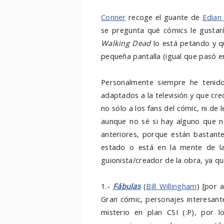
Conner
recoge el guante de
Edian 
se pregunta qué cómics le gustar
Walking Dead
lo está petando y qu
pequeña pantalla (igual que pasó en
Personalmente siempre he tenid
adaptados a la televisión y que cre
no sólo a los fans del cómic, ni de 
aunque no sé si hay alguno que 
anteriores, porque están bastante
estado o está en la mente de la i
guionista/creador de la obra, ya q
1.-
Fábulas
(
Bill Willingham
) [por 
Gran cómic, personajes interesan
misterio en plan CSI (:P), por