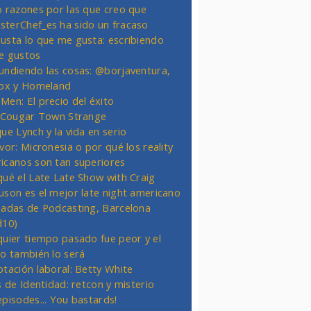
o razones por las que creo que
terChef_es ha sido un fracaso
usta lo que me gusta: escribiendo
e gustos
undiendo las cosas: @borjaventura,
Fox y Homeland
Men: El precio del éxito
t Cougar Town Strange
ue Lynch y la vida en serio
vor: Micronesia o por qué los reality
icanos son tan superiores
qué el Late Late Show with Craig
uson es el mejor late night americano
nadas de Podcasting, Barcelona
d10)
quier tiempo pasado fue peor y el
ro también lo será
otación laboral: Betty White
s de Identidad: retcon y misterio
episodes... You bastards!