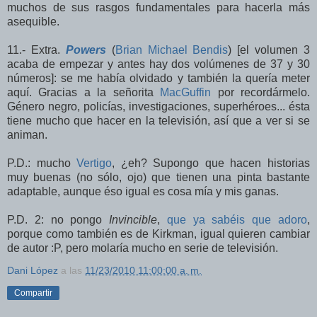
muchos de sus rasgos fundamentales para hacerla más
asequible.
11.- Extra.
Powers
(
Brian Michael Bendis
) [el volumen 3
acaba de empezar y antes hay dos volúmenes de 37 y 30
números]: se me había olvidado y también la quería meter
aquí. Gracias a la señorita
MacGuffin
por recordármelo.
Género negro, policías, investigaciones, superhéroes... ésta
tiene mucho que hacer en la televisión, así que a ver si se
animan.
P.D.: mucho
Vertigo
, ¿eh? Supongo que hacen historias
muy buenas (no sólo, ojo) que tienen una pinta bastante
adaptable, aunque éso igual es cosa mía y mis ganas.
P.D. 2: no pongo
Invincible
,
que ya sabéis que adoro
,
porque como también es de Kirkman, igual quieren cambiar
de autor :P, pero molaría mucho en serie de televisión.
Dani López
a las
11/23/2010 11:00:00 a. m.
Compartir