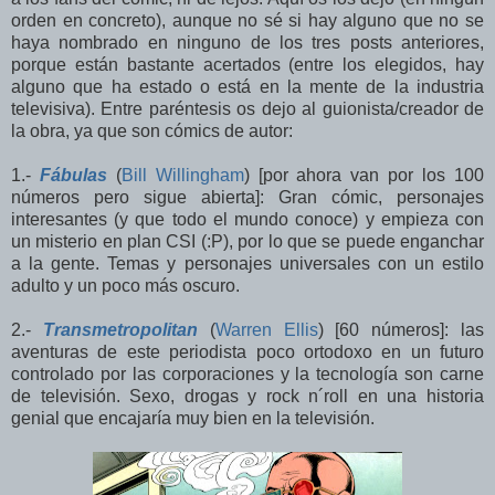
orden en concreto), aunque no sé si hay alguno que no se
haya nombrado en ninguno de los tres posts anteriores,
porque están bastante acertados (entre los elegidos, hay
alguno que ha estado o está en la mente de la industria
televisiva). Entre paréntesis os dejo al guionista/creador de
la obra, ya que son cómics de autor:
1.-
Fábulas
(
Bill Willingham
) [por ahora van por los 100
números pero sigue abierta]: Gran cómic, personajes
interesantes (y que todo el mundo conoce) y empieza con
un misterio en plan CSI (:P), por lo que se puede enganchar
a la gente. Temas y personajes universales con un estilo
adulto y un poco más oscuro.
2.-
Transmetropolitan
(
Warren Ellis
) [60 números]: las
aventuras de este periodista poco ortodoxo en un futuro
controlado por las corporaciones y la tecnología son carne
de televisión. Sexo, drogas y rock n´roll en una historia
genial que encajaría muy bien en la televisión.