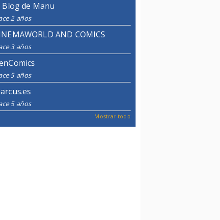
l Blog de Manu
ace 2 años
INEMAWORLD AND COMICS
ace 3 años
enComics
ace 5 años
arcus.es
ace 5 años
Mostrar todo