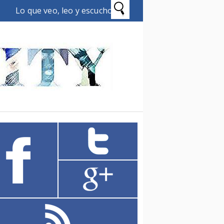
Lo que veo, leo y escucho