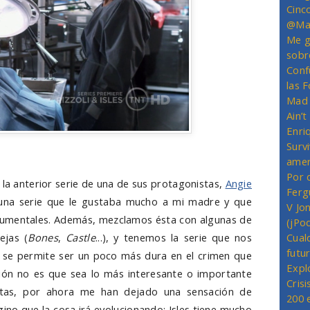
Cinc
@Mas
Me g
sobr
Conf
las 
Mad 
Ain’
Enriq
Survi
amer
Por 
 la anterior serie de una de sus protagonistas,
Angie
Ferg
 una serie que le gustaba mucho a mi madre y que
V Jo
argumentales. Además, mezclamos ésta con algunas de
(jPo
ejas (
Bones
,
Castle
...), y tenemos la serie que nos
Cual
futu
 se permite ser un poco más dura en el crimen que
Expl
ión no es que sea lo más interesante o importante
Crisi
stas, por ahora me han dejado una sensación de
200 
ino que la cosa irá evolucionando: Isles tiene mucho