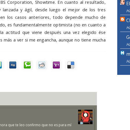
BS Corporation, Showtime. En cuanto al resultado,
E
 lanzada y ágil, desde luego el mejor de los tres
H
e en los casos anteriores, todo depende mucho de
C
odo, es fundamentalmente optimista (no en cuanto a
H
la actitud que viene después una vez elegido ése
G
los más a ver si me engancha, aunque no tiene mucha
H
m
H
hora que te leo confirmo que no es para mí