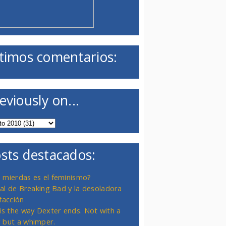
timos comentarios:
eviously on...
sts destacados:
 mierdas es el feminismo?
inal de Breaking Bad y la desoladora
facción
 is the way Dexter ends. Not with a
 but a whimper.