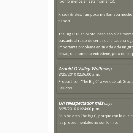
(por lo menos en este momento).
Rizzoli & Isles: Tampoco me llamaba mucho 
tu post.
The Big C: Buen piloto, pero eso sí de mome
bastante al resto de series de la cadena s
importante problema en su vida y da un giro
llevan, de momento entretiene, pero no so
Arnold O'Valley Wolfe
says:
8/25/2010 02:36:00 a. m.
Probaré con "The Big C" a ver qué tal. Gracia
Saludos.
Un telespectador más
says:
8/25/2010 01:24:00 p. m.
Solo he visto The big C, porque con lo que 
las procedimentales no son lo mio.