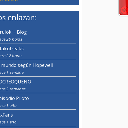
s enlazan:
ruloki :: Blog
ace 20 horas
takufreaks
ace 22 horas
l mundo según Hopewell
ace 1 semana
OCREOQUENO
ace 2 semanas
pisodio Piloto
ace 1 año
ixFans
ace 1 año