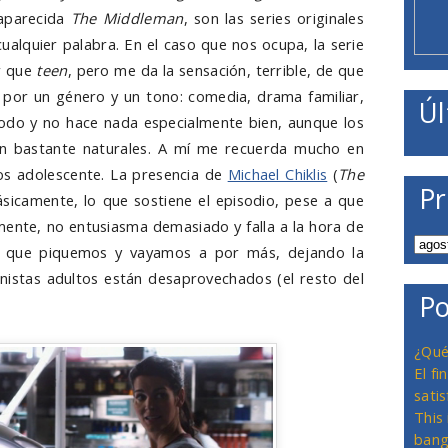
saparecida
The Middleman
, son las series originales
alquier palabra. En el caso que nos ocupa, la serie
ar que
teen
, pero me da la sensación, terrible, de que
 por un género y un tono: comedia, drama familiar,
Úl
e todo y no hace nada especialmente bien, aunque los
on bastante naturales. A mí me recuerda mucho en
os adolescente. La presencia de
Michael Chiklis
(
The
Pr
sicamente, lo que sostiene el episodio, pese a que
mente, no entusiasma demasiado y falla a la hora de
a que piquemos y vayamos a por más, dejando la
istas adultos están desaprovechados (el resto del
Po
¿Qué
El f
satis
This
bang