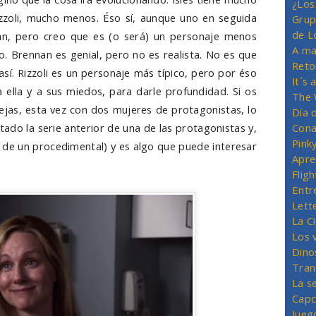
¿Los
zzoli, mucho menos. Éso sí, aunque uno en seguida
Grup
de L
an, pero creo que es (o será) un personaje menos
A ma
. Brennan es genial, pero no es realista. No es que
Reto
sí. Rizzoli es un personaje más típico, pero por éso
It´s
 ella y a sus miedos, para darle profundidad. Si os
The 
ejas, esta vez con dos mujeres de protagonistas, lo
Día 
itado la serie anterior de una de las protagonistas y,
Cona
Pink
s de un procedimental) y es algo que puede interesar
Apre
Flig
Entr
Lett
La C
Los 
Dino
Tran
La s
Capc
Jueg