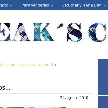
tacto
Para ver series
Escuchar y leer a Dani
iloto de pruebas
,
Series
,
Televisión
»
os...
24 agosto 2010