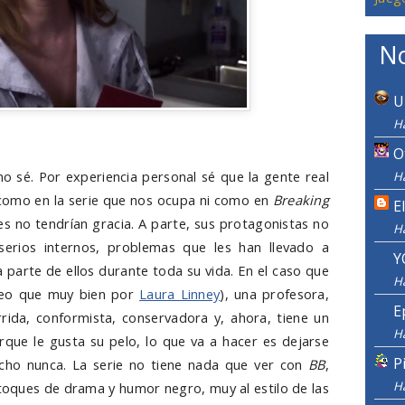
No
U
H
O
o sé. Por experiencia personal sé que la gente real
H
 como en la serie que nos ocupa ni como en
Breaking
E
es no tendrían gracia. A parte, sus protagonistas no
H
serios internos, problemas que les han llevado a
Y
 parte de ellos durante toda su vida. En el caso que
H
creo que muy bien por
Laura Linney
), una profesora,
E
ida, conformista, conservadora y, ahora, tiene un
H
que le gusta su pelo, lo que va a hacer es dejarse
P
echo nunca. La serie no tiene nada que ver con
BB
,
H
 toques de drama y humor negro, muy al estilo de las