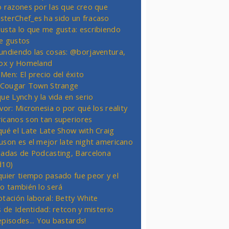
o razones por las que creo que
terChef_es ha sido un fracaso
usta lo que me gusta: escribiendo
e gustos
undiendo las cosas: @borjaventura,
Fox y Homeland
Men: El precio del éxito
t Cougar Town Strange
ue Lynch y la vida en serio
vor: Micronesia o por qué los reality
icanos son tan superiores
qué el Late Late Show with Craig
uson es el mejor late night americano
nadas de Podcasting, Barcelona
d10)
quier tiempo pasado fue peor y el
ro también lo será
otación laboral: Betty White
s de Identidad: retcon y misterio
episodes... You bastards!