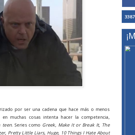
3387
¡M
erizado por ser una cadena que hace más o menos
en muchas cosas intenta hacer la competencia,
se
teen
. Series como
Greek
,
Make It or Break It
,
The
ger
,
Pretty Little Liars
,
Huge
,
10 Things I Hate About