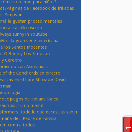
 cómics no eran para niños?
os/Páginas de Facebook de frikadas
os Simpson
má le gustan procedimentales
rno al castillo oscuro
 always sunny in Youtube
Wire: la gran serie americana
de los Santos Inocentes
n O'Brien y Los Simpson
y y Cerebro
ndiendo con Animaniacs
ht of the Conchords en directo
evistas en el Late Show de David
erman
ienciología
videojuegos de Indiana Jones
saurios: ¡Tú no mami!
sformers: todo lo que necesitas saber
emana de... Padre de Familia
om contra todos
os OnLine