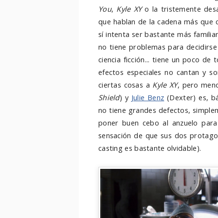
You
,
Kyle XY
o la tristemente de
que hablan de la cadena más que cu
sí intenta ser bastante más famili
no tiene problemas para decidirse
ciencia ficción... tiene un poco d
efectos especiales no cantan y s
ciertas cosas a
Kyle XY
, pero men
Shield
) y
Julie Benz
(Dexter) es, bá
no tiene grandes defectos, simple
poner buen cebo al anzuelo par
sensación de que sus dos protagon
casting es bastante olvidable).