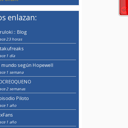
s enlazan:
ruloki :: Blog
ace 23 horas
takufreaks
ce 1 día
l mundo según Hopewell
ace 1 semana
OCREOQUENO
ace 2 semanas
pisodio Piloto
ace 1 año
ixFans
ace 1 año