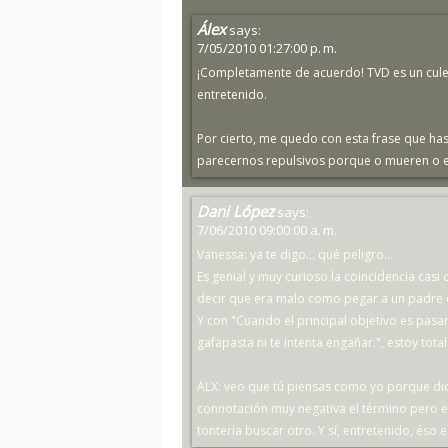
Álex
says:
7/05/2010 01:27:00 p. m.
¡Completamente de acuerdo! TVD es un cule
entretenido.
Por cierto, me quedo con esta frase que ha
parecernos repulsivos porque o mueren o 
Dani López
says:
7/06/2010 09:00:00 a. m.
Vanessa: ya te digo... qué peligro...
Es genial y muy curioso la coincidencia casi
decir que era malo como pegar a un padre c
Y con "Cuando el principal objetivo es pasar
gafapasta ni te intenta engañar.", estoy tot
ALX: veo que tú piensas como yo porque dice
connotación muy negativa el término pero e
tontería buscar otro. Y sí, entretenido, éso 