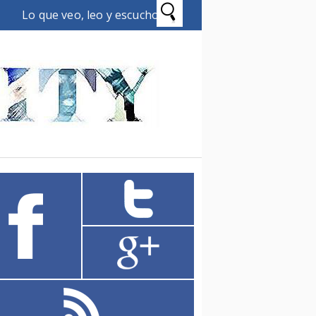
Lo que veo, leo y escucho