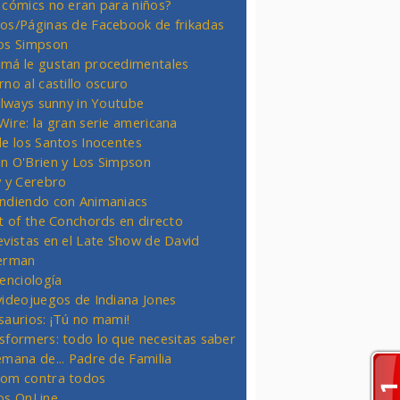
 cómics no eran para niños?
os/Páginas de Facebook de frikadas
os Simpson
má le gustan procedimentales
rno al castillo oscuro
 always sunny in Youtube
Wire: la gran serie americana
de los Santos Inocentes
n O'Brien y Los Simpson
y y Cerebro
ndiendo con Animaniacs
ht of the Conchords en directo
evistas en el Late Show de David
erman
ienciología
videojuegos de Indiana Jones
saurios: ¡Tú no mami!
sformers: todo lo que necesitas saber
emana de... Padre de Familia
om contra todos
os OnLine