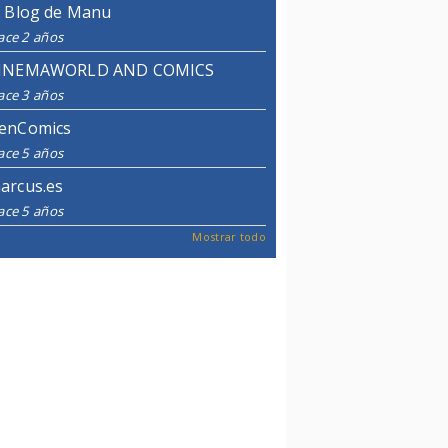
l Blog de Manu
ace 2 años
INEMAWORLD AND COMICS
ace 3 años
enComics
ace 5 años
arcus.es
ace 5 años
Mostrar todo