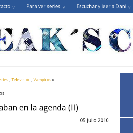
tacto
Para ver series
Escuchar y leer a Dani
eries
,
Televisión
,
Vampiros
»
II)
ban en la agenda (II)
05 julio 2010