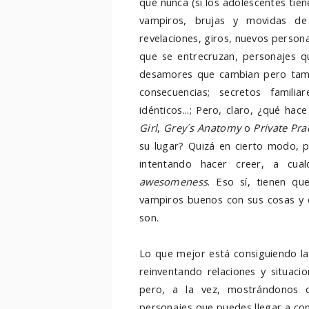
que nunca (si los adolescentes tie
vampiros, brujas y movidas de
revelaciones, giros, nuevos person
que se entrecruzan, personajes q
desamores que cambian pero tambi
consecuencias; secretos famili
idénticos...; Pero, claro, ¿qué ha
Girl
,
Grey´s Anatomy
o
Private Pra
su lugar? Quizá en cierto modo, 
intentando hacer creer, a cua
awesomeness
. Eso sí, tienen q
vampiros buenos con sus cosas y q
son.
Lo que mejor está consiguiendo la
reinventando relaciones y situaci
pero, a la vez, mostrándonos 
personajes que puedes llegar a con