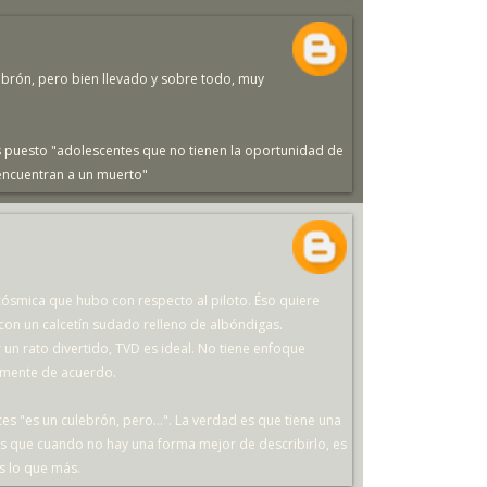
brón, pero bien llevado y sobre todo, muy
s puesto "adolescentes que no tienen la oportunidad de
encuentran a un muerto"
 cósmica que hubo con respecto al piloto. Éso quiere
on un calcetín sudado relleno de albóndigas.
 un rato divertido, TVD es ideal. No tiene enfoque
almente de acuerdo.
s "es un culebrón, pero...". La verdad es que tiene una
s que cuando no hay una forma mejor de describirlo, es
es lo que más.