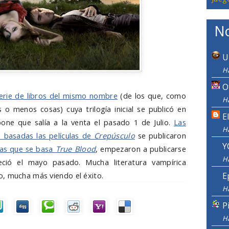
No
U
H
O
serie de libros del mismo nombre
(de los que, como
Ha
 menos cosas) cuya trilogía inicial se publicó en
E
one que salía a la venta el pasado 1 de Julio.
Las
H
n basadas las películas de
Crepúsculo
se publicaron
Y
las que se basa
True Blood
, empezaron a publicarse
H
ció el mayo pasado. Mucha literatura vampírica
, mucha más viendo el éxito.
E
H
P
H