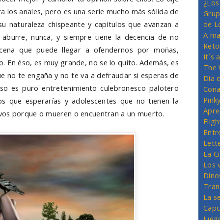
¿Los
ara los anales, pero es una serie mucho más sólida de
Grup
su naturaleza chispeante y capítulos que avanzan a
de L
A ma
 aburre, nunca, y siempre tiene la decencia de no
Reto
cena que puede llegar a ofendernos por moñas,
It´s
. En éso, es muy grande, no se lo quito. Además, es
The 
e no te engaña y no te va a defraudar si esperas de
Día 
éso es puro entretenimiento culebronesco palotero
Cona
Pink
 que esperarías y adolescentes que no tienen la
Apre
vos porque o mueren o encuentran a un muerto.
Flig
Entr
Lett
La C
Los 
Dino
Tran
La s
Capc
Jueg