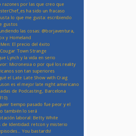
o razones por las que creo que
terChef_es ha sido un fracaso
usta lo que me gusta: escribiendo
e gustos
undiendo las cosas: @borjaventura,
Fox y Homeland
Men: El precio del éxito
t Cougar Town Strange
ue Lynch y la vida en serio
vor: Micronesia o por qué los reality
icanos son tan superiores
qué el Late Late Show with Craig
uson es el mejor late night americano
nadas de Podcasting, Barcelona
d10)
quier tiempo pasado fue peor y el
ro también lo será
otación laboral: Betty White
s de Identidad: retcon y misterio
episodes... You bastards!