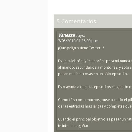
5 Comentarios.
Vanessa
says:
7/05/2010 01:26:00 p. m.
¡Qué peligro tiene Twitter...!
Es un culebrón (y "culebrón" para mí nunca 
al mando, secundarios a montones, y sobret
pasan muchas cosas en un sólo episodio.
Esto ayuda a que sus episodios caigan sin qu
Como tú y como muchos, puse a caldo el pil
de las entradas más largas y completas que 
Cuando el principal objetivo es pasar un rat
te intenta engañar.