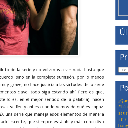
Úl
Pr
iloto de la serie y no volvimos a ver nada hasta que
cuerdo, sino en la completa sumisión, por lo menos
muy grave, no hace justicia a las virtudes de la serie
Po
ementos clave, todo siga estando ahí. Pero es que,
te lo es, en el mejor sentido de la palabra), hacen
¿Qué
cosas se líen y ahí es cuando vemos de qué es capaz.
El f
satis
VD
, una serie que maneja esos elementos de manera
This
adolescente, que siempre está ahí y más conflictivo
bang