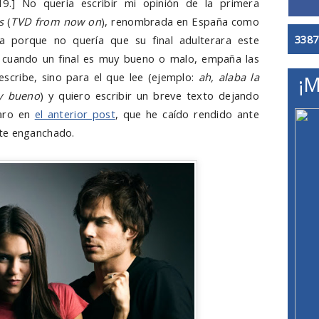
19.] No quería escribir mi opinión de la primera
s
(
TVD from now on
), renombrada en España como
3387
la porque no quería que su final adulterara este
e cuando un final es muy bueno o malo, empaña las
scribe, sino para el que lee (ejemplo:
ah, alaba la
¡M
uy bueno
) y quiero escribir un breve texto dejando
laro en
el anterior post
, que he caído rendido ante
nte enganchado.