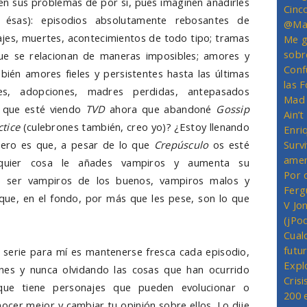
nen sus problemas de por sí, pues imaginen añadirles
Cinc
 ésas): episodios absolutamente rebosantes de
@Mas
ajes, muertes, acontecimientos de todo tipo; tramas
Me g
sobr
ue se relacionan de maneras imposibles; amores y
Conf
én amores fieles y persistentes hasta las últimas
las 
ares, adopciones, madres perdidas, antepasados
Mad 
ce que esté viendo
TVD
ahora que abandoné
Gossip
Ain’
ctice
(culebrones también, creo yo)? ¿Estoy llenando
Enriq
pero es que, a pesar de lo que
Crepúsculo
os esté
Survi
amer
lquier cosa le añades vampiros y aumenta su
Por 
ue ser vampiros de los buenos, vampiros malos y
Ferg
ue, en el fondo, por más que les pese, son lo que
V Jo
(jPo
Cual
futu
 serie para mí es mantenerse fresca cada episodio,
Expl
ones y nunca olvidando las cosas que han ocurrido
Crisi
que tiene personajes que pueden evolucionar o
200 
ocer mejor y cambiar tu opinión sobre ellos. Lo dije