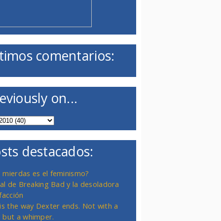
timos comentarios:
eviously on...
sts destacados:
 mierdas es el feminismo?
inal de Breaking Bad y la desoladora
facción
 is the way Dexter ends. Not with a
 but a whimper.