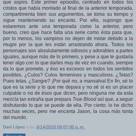
que aspiro. Este primer episodio, centrado en todos los
cristos que había montado al final de la anterior temporada,
compartimenta bien sus argumentos, se toma su tiempo y
sigue manteniendo su encanto. Por ello, supongo que
estaremos ante una temporada como la anterior, pero
bueno, creo que hace falta una serie como ésta para que,
por lo menos, los vampiros no dejen de molar debido a la
mugre por la que les están arrastrando ahora. Todos los
personajes son absolutamente odiosos y adorables a partes
iguales, aunque más de lo primero, y pese a que te gustaría
tener algo con lo que darles muy de vez en cuando, siempre
da lo que promete, y éso es excesos en todos los sentidos
posibles. ¿Culos? Culos femeninos y masculinos. ¿Tetas?
Pues tetas. ¿Sangre? ¡Por qué no, a mansalva! En fin, sé lo
que es la serie y lo que me depara y no sé si es un placer
culpable o no de ésos que dicen, pero ninguna me da esta
mezcla tan extraña que prepara
True Blood
así que, a seguir
disfrutando lo que se puede de ella. Por cierto: lo he dicho
muchas veces, pero me encanta Jason, la cosa más tonta
del mundo.
Dani López
a las
6/14/2010 09:07:00 p. m.