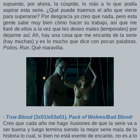
supuesto, por ahora, la cúspide, lo más a lo que podía
aspirar esta serie. ¿Qué puede traernos el año que viene
para superarse? Por desgracia yo creo que nada, pero esta
gente sabe muy bien cómo hacer su trabajo, así que me
fiaré de ellos a la vez que les deseo males (temporales) por
dejarme así. Ah, hay una cosa que me encanta de la serie
(hay muchas) y es lo mucho que dice con pocas palabras.
Pollos
.
Run
. Qué maravilla.
-
True Blood
(3x01/s03e01),
Pack of Wolves/Bad Blood
:
Creo que cada año me hago ilusiones de que la serie va a
ser buena y luego termina siendo la mejor serie mala de la
historia lo cual, si bien no está exento de encanto, no es a lo