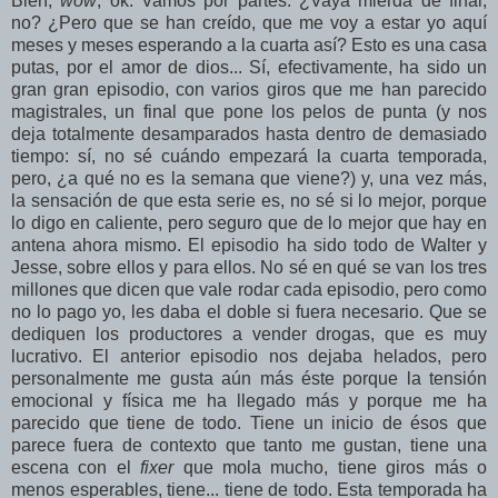
Bien,
wow
, ok. Vamos por partes. ¿Vaya mierda de final,
no? ¿Pero que se han creído, que me voy a estar yo aquí
meses y meses esperando a la cuarta así? Esto es una casa
putas, por el amor de dios... Sí, efectivamente, ha sido un
gran gran episodio, con varios giros que me han parecido
magistrales, un final que pone los pelos de punta (y nos
deja totalmente desamparados hasta dentro de demasiado
tiempo: sí, no sé cuándo empezará la cuarta temporada,
pero, ¿a qué no es la semana que viene?) y, una vez más,
la sensación de que esta serie es, no sé si lo mejor, porque
lo digo en caliente, pero seguro que de lo mejor que hay en
antena ahora mismo. El episodio ha sido todo de Walter y
Jesse, sobre ellos y para ellos. No sé en qué se van los tres
millones que dicen que vale rodar cada episodio, pero como
no lo pago yo, les daba el doble si fuera necesario. Que se
dediquen los productores a vender drogas, que es muy
lucrativo. El anterior episodio nos dejaba helados, pero
personalmente me gusta aún más éste porque la tensión
emocional y física me ha llegado más y porque me ha
parecido que tiene de todo. Tiene un inicio de ésos que
parece fuera de contexto que tanto me gustan, tiene una
escena con el
fixer
que mola mucho, tiene giros más o
menos esperables, tiene... tiene de todo. Esta temporada ha