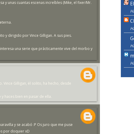
asa y unas cuantas escenas increíbles (Mike, el fixer/Mr.
E
H
C
 eterna.
H
o y dirigido por Vince Gilligan. A sus pies.
G
H
nteresa una serie que prácticamente vive del morbo y
m
H
o. Vince Gilligan, él solito, ha hecho, desde
y haces bien en pasar de ella.
aravilla y se acabó :P Os juro que me puse
cos por doquier xD