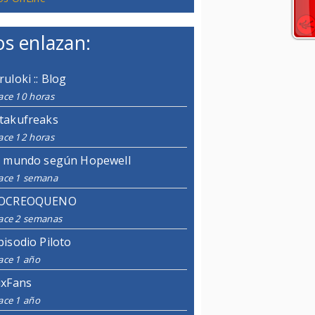
s enlazan:
ruloki :: Blog
ace 10 horas
takufreaks
ace 12 horas
l mundo según Hopewell
ace 1 semana
OCREOQUENO
ace 2 semanas
pisodio Piloto
ace 1 año
ixFans
ace 1 año