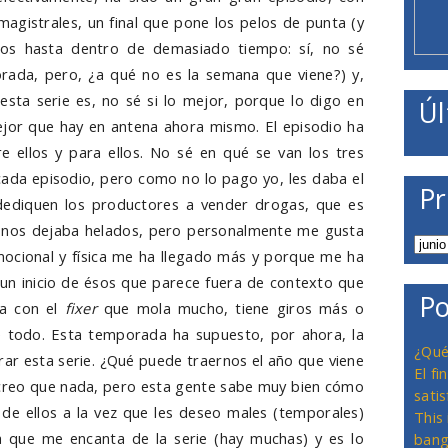
agistrales, un final que pone los pelos de punta (y
os hasta dentro de demasiado tiempo: sí, no sé
ada, pero, ¿a qué no es la semana que viene?) y,
esta serie es, no sé si lo mejor, porque lo digo en
Úl
ejor que hay en antena ahora mismo. El episodio ha
e ellos y para ellos. No sé en qué se van los tres
cada episodio, pero como no lo pago yo, les daba el
Pr
 dediquen los productores a vender drogas, que es
io nos dejaba helados, pero personalmente me gusta
ocional y física me ha llegado más y porque me ha
 un inicio de ésos que parece fuera de contexto que
Po
na con el
fixer
que mola mucho, tiene giros más o
de todo. Esta temporada ha supuesto, por ahora, la
¿Qué
rar esta serie. ¿Qué puede traernos el año que viene
El f
creo que nada, pero esta gente sabe muy bien cómo
satis
 de ellos a la vez que les deseo males (temporales)
This
a que me encanta de la serie (hay muchas) y es lo
bang