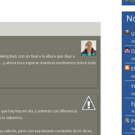
No
U
H
O
g Bad, con un final a la altura que deja a
H
te...y ahora toca esperar mientras meditamos sobre todo
E
H
Y
H
E
e que hay hoy en día, y además con diferencia.
H
os lo sabemos.
P
H
 cabrón, pero con esa tensión constante (tu lo dices,