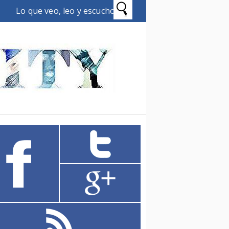
Lo que veo, leo y escucho