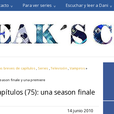
tacto
Para ver series
Escuchar y leer a Dani
s breves de capítulos
,
Series
,
Televisión
,
Vampiros
»
season finale y una premiere
pítulos (75): una season finale
14 junio 2010