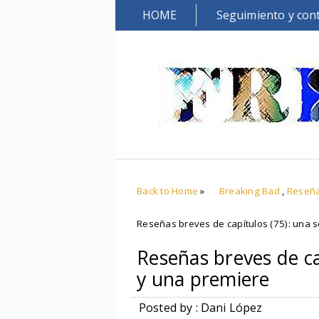
HOME
Seguimiento y con
Back to Home
»
Breaking Bad
,
Reseña
Reseñas breves de capítulos (75): una 
Reseñas breves de ca
y una premiere
Posted by : Dani López