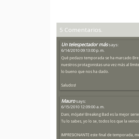
5 Comentarios.
Un telespectador más
says:
6/14/2010 09:13:00 p. m.
Qué pedazo temporada se ha marcado Breakin
nuestros protagonistas una vez más al lími
lo bueno que nos ha dado.
Saludos!
Mauro
says:
6/15/2010 12:09:00 a. m.
Dani, mójate! Breaking Bad es la mejor seri
Tu lo sabes, yo lo se, todos los que la vem
IMPRESIONANTE este final de temporada, muy