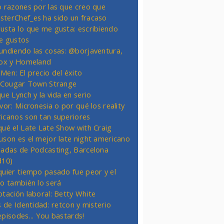
o razones por las que creo que
terChef_es ha sido un fracaso
usta lo que me gusta: escribiendo
e gustos
undiendo las cosas: @borjaventura,
Fox y Homeland
Men: El precio del éxito
t Cougar Town Strange
ue Lynch y la vida en serio
vor: Micronesia o por qué los reality
icanos son tan superiores
qué el Late Late Show with Craig
uson es el mejor late night americano
nadas de Podcasting, Barcelona
d10)
quier tiempo pasado fue peor y el
ro también lo será
otación laboral: Betty White
s de Identidad: retcon y misterio
episodes... You bastards!