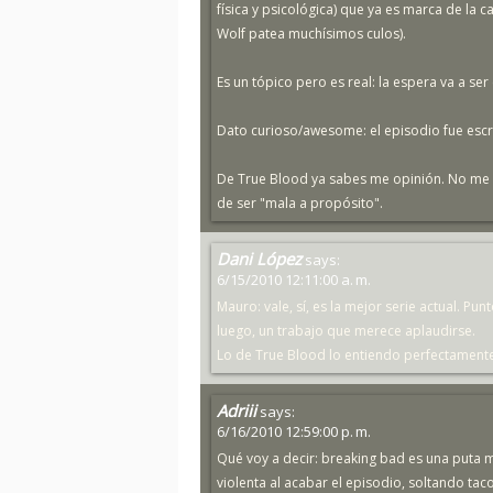
física y psicológica) que ya es marca de la c
Wolf patea muchísimos culos).
Es un tópico pero es real: la espera va a ser
Dato curioso/awesome: el episodio fue escrit
De True Blood ya sabes me opinión. No me i
de ser "mala a propósito".
Dani López
says:
6/15/2010 12:11:00 a. m.
Mauro: vale, sí, es la mejor serie actual. Punt
luego, un trabajo que merece aplaudirse.
Lo de True Blood lo entiendo perfectamente 
Adriii
says:
6/16/2010 12:59:00 p. m.
Qué voy a decir: breaking bad es una puta m
violenta al acabar el episodio, soltando ta