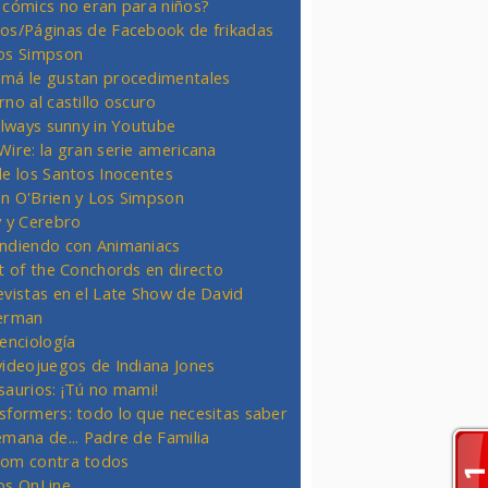
 cómics no eran para niños?
os/Páginas de Facebook de frikadas
os Simpson
má le gustan procedimentales
rno al castillo oscuro
 always sunny in Youtube
Wire: la gran serie americana
de los Santos Inocentes
n O'Brien y Los Simpson
y y Cerebro
ndiendo con Animaniacs
ht of the Conchords en directo
evistas en el Late Show de David
erman
ienciología
videojuegos de Indiana Jones
saurios: ¡Tú no mami!
sformers: todo lo que necesitas saber
emana de... Padre de Familia
om contra todos
os OnLine