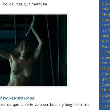
Cinc
s.
Pollos
.
Run
. Qué maravilla.
@Mas
Me g
sobr
Conf
las 
Mad 
Ain’
Enriq
Survi
amer
Por 
Ferg
V Jo
(jPo
Cual
futu
Expl
f Wolves/Bad Blood
:
Crisi
es de que la serie va a ser buena y luego termina
200 