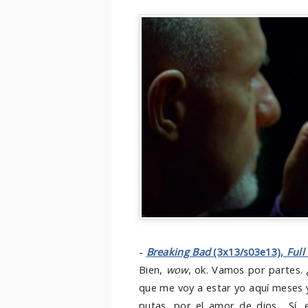
-
Breaking Bad
(3x13/s03e13),
Full
Bien,
wow
, ok. Vamos por partes. 
que me voy a estar yo aquí meses 
putas, por el amor de dios... Sí,