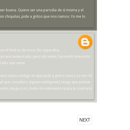
ser buena. Quiere ser una parodia de sí misma y el
on chiquitas, pide a gritos que nos riamos. Yo me lo
e el final es de traca. No esperaba,
tercera temporada, pero ahí están, haciendo televisión
l año que viene.
pero estoy contigo en que pide a gritos risas y yo me río
al que considero alguien inteligente), tengo que pensar
tención, tenga o no, todos los elementos para lo contrario
NEXT