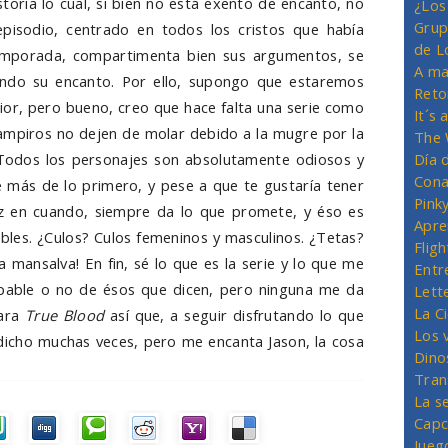
storia lo cual, si bien no está exento de encanto, no
¿Los
Grup
episodio, centrado en todos los cristos que había
de L
temporada, compartimenta bien sus argumentos, se
A ma
ndo su encanto. Por ello, supongo que estaremos
Reto
or, pero bueno, creo que hace falta una serie como
It´s
vampiros no dejen de molar debido a la mugre por la
The 
 Todos los personajes son absolutamente odiosos y
Día 
Cona
e más de lo primero, y pese a que te gustaría tener
Pink
z en cuando, siempre da lo que promete, y éso es
Apre
bles. ¿Culos? Culos femeninos y masculinos. ¿Tetas?
Flig
 mansalva! En fin, sé lo que es la serie y lo que me
Entr
lpable o no de ésos que dicen, pero ninguna me da
Lett
La C
para
True Blood
así que, a seguir disfrutando lo que
Los 
e dicho muchas veces, pero me encanta Jason, la cosa
Dino
Tran
La s
Capc
Jueg