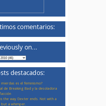
timos comentarios:
eviously on...
sts destacados:
 mierdas es el feminismo?
inal de Breaking Bad y la desoladora
facción
 is the way Dexter ends. Not with a
 but a whimper.