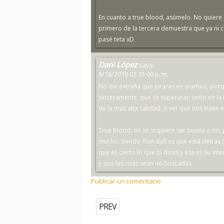
En cuanto a true blood, asúmelo. No quiere 
primero de la tercera demuestra que ya ni c
pasé teta xD
Dani López
says:
6/16/2010 02:35:00 p. m.
No me extraña que juraras en arameo, porqu
sinceramente, que se superaran tanto en la 
de la más alta calidad. A ver qué nos traen e
True Blood, no sé si quiere ser buena o no, 
mucho. Siendo Alan Ball es que está detrás (
que es cierto lo que tú dices y ésa es su in
y que las risas sean no buscadas.
Publicar un comentario
PREV