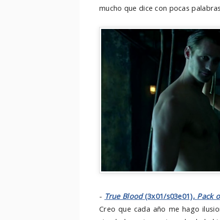
mucho que dice con pocas palabra
-
True Blood
(3x01/s03e01),
Pack o
Creo que cada año me hago ilusion