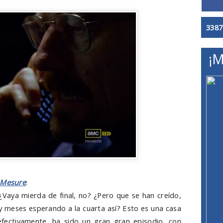
3387
¡M
 Mesure
:
¿Vaya mierda de final, no? ¿Pero que se han creído,
y meses esperando a la cuarta así? Esto es una casa
 efectivamente, ha sido un gran gran episodio, con