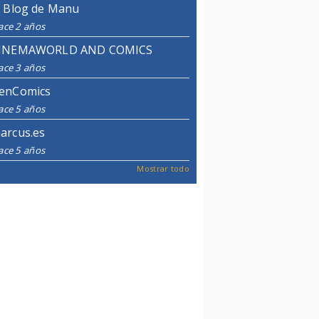
l Blog de Manu
ace 2 años
INEMAWORLD AND COMICS
ace 3 años
enComics
ace 5 años
arcus.es
ace 5 años
Mostrar todo