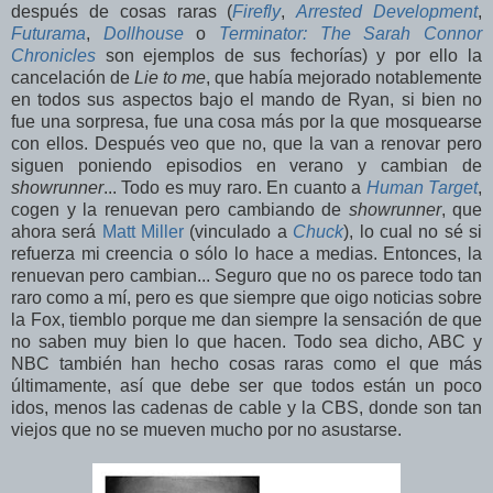
después de cosas raras (
Firefly
,
Arrested Development
,
Futurama
,
Dollhouse
o
Terminator: The Sarah Connor
Chronicles
son ejemplos de sus fechorías) y por ello la
cancelación de
Lie to me
, que había mejorado notablemente
en todos sus aspectos bajo el mando de Ryan, si bien no
fue una sorpresa, fue una cosa más por la que mosquearse
con ellos. Después veo que no, que la van a renovar pero
siguen poniendo episodios en verano y cambian de
showrunner
... Todo es muy raro. En cuanto a
Human Target
,
cogen y la renuevan pero cambiando de
showrunner
, que
ahora será
Matt Miller
(vinculado a
Chuck
), lo cual no sé si
refuerza mi creencia o sólo lo hace a medias. Entonces, la
renuevan pero cambian... Seguro que no os parece todo tan
raro como a mí, pero es que siempre que oigo noticias sobre
la Fox, tiemblo porque me dan siempre la sensación de que
no saben muy bien lo que hacen. Todo sea dicho, ABC y
NBC también han hecho cosas raras como el que más
últimamente, así que debe ser que todos están un poco
idos, menos las cadenas de cable y la CBS, donde son tan
viejos que no se mueven mucho por no asustarse.