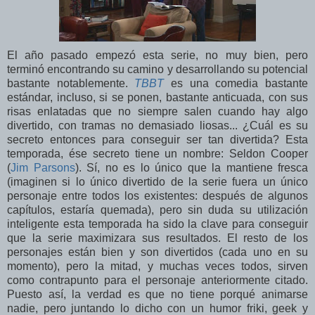
El año pasado empezó esta serie, no muy bien, pero
terminó encontrando su camino y desarrollando su potencial
bastante notablemente.
TBBT
es una comedia bastante
estándar, incluso, si se ponen, bastante anticuada, con sus
risas enlatadas que no siempre salen cuando hay algo
divertido, con tramas no demasiado liosas... ¿Cuál es su
secreto entonces para conseguir ser tan divertida? Esta
temporada, ése secreto tiene un nombre: Seldon Cooper
(
Jim Parsons
). Sí, no es lo único que la mantiene fresca
(imaginen si lo único divertido de la serie fuera un único
personaje entre todos los existentes: después de algunos
capítulos, estaría quemada), pero sin duda su utilización
inteligente esta temporada ha sido la clave para conseguir
que la serie maximizara sus resultados. El resto de los
personajes están bien y son divertidos (cada uno en su
momento), pero la mitad, y muchas veces todos, sirven
como contrapunto para el personaje anteriormente citado.
Puesto así, la verdad es que no tiene porqué animarse
nadie, pero juntando lo dicho con un humor friki, geek y