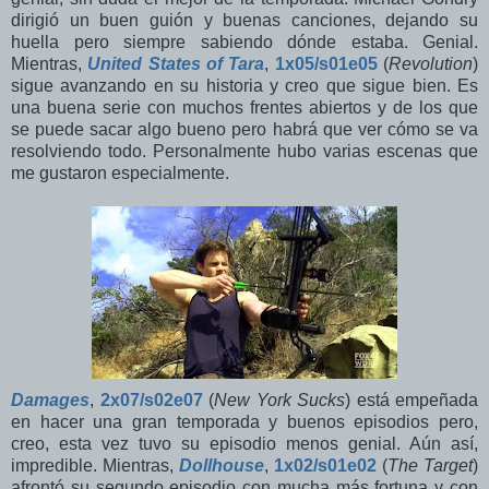
dirigió un buen guión y buenas canciones, dejando su
huella pero siempre sabiendo dónde estaba. Genial.
Mientras,
United States of Tara
,
1x05/s01e05
(
Revolution
)
sigue avanzando en su historia y creo que sigue bien. Es
una buena serie con muchos frentes abiertos y de los que
se puede sacar algo bueno pero habrá que ver cómo se va
resolviendo todo. Personalmente hubo varias escenas que
me gustaron especialmente.
Damages
,
2x07/s02e07
(
New York Sucks
) está empeñada
en hacer una gran temporada y buenos episodios pero,
creo, esta vez tuvo su episodio menos genial. Aún así,
impredible. Mientras,
Dollhouse
,
1x02/s01e02
(
The Target
)
afrontó su segundo episodio con mucha más fortuna y con