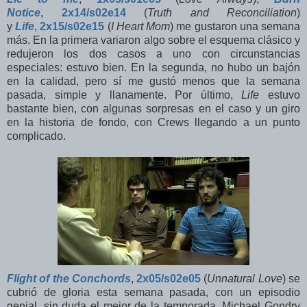
Notice
,
2x14/s02e14
(
Truth and Reconciliation
)
y
Life
,
2x15/s02e15
(
I Heart Mom
) me gustaron una semana
más. En la primera variaron algo sobre el esquema clásico y
redujeron los dos casos a uno con circunstancias
especiales: estuvo bien. En la segunda, no hubo un bajón
en la calidad, pero sí me gustó menos que la semana
pasada, simple y llanamente. Por último,
Life
estuvo
bastante bien, con algunas sorpresas en el caso y un giro
en la historia de fondo, con Crews llegando a un punto
complicado.
Flight of the Conchords
,
2x05/s02e05
(
Unnatural Love
) se
cubrió de gloria esta semana pasada, con un episodio
genial, sin duda el mejor de la temporada. Michael Gondry