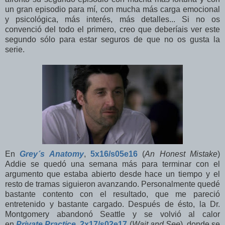
un gran episodio para mí, con mucha más carga emocional
y psicológica, más interés, más detalles... Si no os
convenció del todo el primero, creo que deberíais ver este
segundo sólo para estar seguros de que no os gusta la
serie.
En
Grey´s Anatomy
,
5x16/s05e16
(
An Honest Mistake
)
Addie se quedó una semana más para terminar con el
argumento que estaba abierto desde hace un tiempo y el
resto de tramas siguieron avanzando. Personalmente quedé
bastante contento con el resultado, que me pareció
entretenido y bastante cargado. Después de ésto, la Dr.
Montgomery abandonó Seattle y se volvió al calor
en
Private Practice
,
2x17/s02e17
(
Wait and See
), donde se