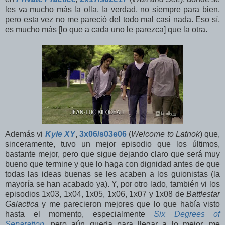
les va mucho más la olla, la verdad, no siempre para bien,
pero esta vez no me pareció del todo mal casi nada. Eso sí,
es mucho más [lo que a cada uno le parezca] que la otra.
Además vi
Kyle XY
,
3x06/s03e06
(
Welcome to Latnok
) que,
sinceramente, tuvo un mejor episodio que los últimos,
bastante mejor, pero que sigue dejando claro que será muy
bueno que termine y que lo haga con dignidad antes de que
todas las ideas buenas se les acaben a los guionistas (la
mayoría se han acabado ya). Y, por otro lado, también vi los
episodios 1x03, 1x04, 1x05, 1x06, 1x07 y 1x08 de
Battlestar
Galactica
y me parecieron mejores que lo que había visto
hasta el momento, especialmente
Six Degrees of
Separation
, pero aún queda para llegar a lo mejor, me