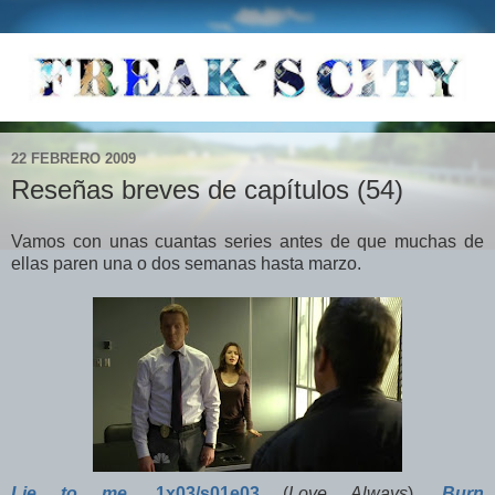
22 FEBRERO 2009
Reseñas breves de capítulos (54)
Vamos con unas cuantas series antes de que muchas de
ellas paren una o dos semanas hasta marzo.
Lie to me
,
1x03/s01e03
(
Love Always
),
Burn