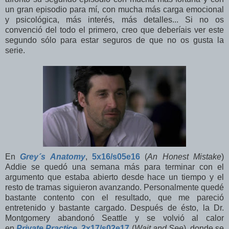
un gran episodio para mí, con mucha más carga emocional
y psicológica, más interés, más detalles... Si no os
convenció del todo el primero, creo que deberíais ver este
segundo sólo para estar seguros de que no os gusta la
serie.
En
Grey´s Anatomy
,
5x16/s05e16
(
An Honest Mistake
)
Addie se quedó una semana más para terminar con el
argumento que estaba abierto desde hace un tiempo y el
resto de tramas siguieron avanzando. Personalmente quedé
bastante contento con el resultado, que me pareció
entretenido y bastante cargado. Después de ésto, la Dr.
Montgomery abandonó Seattle y se volvió al calor
en
Private Practice
,
2x17/s02e17
(
Wait and See
), donde se