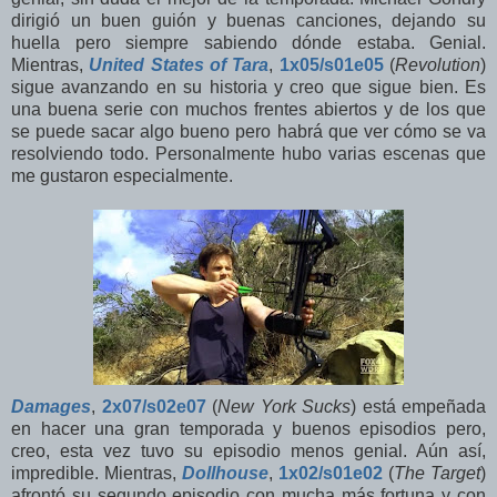
dirigió un buen guión y buenas canciones, dejando su
huella pero siempre sabiendo dónde estaba. Genial.
Mientras,
United States of Tara
,
1x05/s01e05
(
Revolution
)
sigue avanzando en su historia y creo que sigue bien. Es
una buena serie con muchos frentes abiertos y de los que
se puede sacar algo bueno pero habrá que ver cómo se va
resolviendo todo. Personalmente hubo varias escenas que
me gustaron especialmente.
Damages
,
2x07/s02e07
(
New York Sucks
) está empeñada
en hacer una gran temporada y buenos episodios pero,
creo, esta vez tuvo su episodio menos genial. Aún así,
impredible. Mientras,
Dollhouse
,
1x02/s01e02
(
The Target
)
afrontó su segundo episodio con mucha más fortuna y con