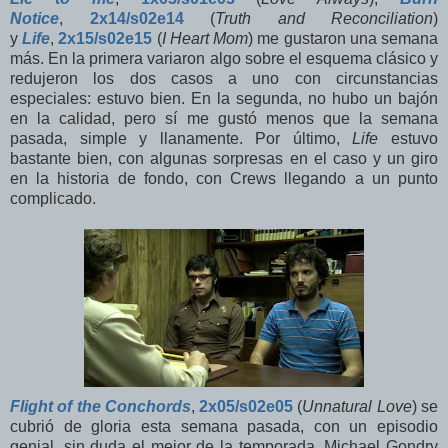
Notice
,
2x14/s02e14
(
Truth and Reconciliation
)
y
Life
,
2x15/s02e15
(
I Heart Mom
) me gustaron una semana
más. En la primera variaron algo sobre el esquema clásico y
redujeron los dos casos a uno con circunstancias
especiales: estuvo bien. En la segunda, no hubo un bajón
en la calidad, pero sí me gustó menos que la semana
pasada, simple y llanamente. Por último,
Life
estuvo
bastante bien, con algunas sorpresas en el caso y un giro
en la historia de fondo, con Crews llegando a un punto
complicado.
Flight of the Conchords
,
2x05/s02e05
(
Unnatural Love
) se
cubrió de gloria esta semana pasada, con un episodio
genial, sin duda el mejor de la temporada. Michael Gondry