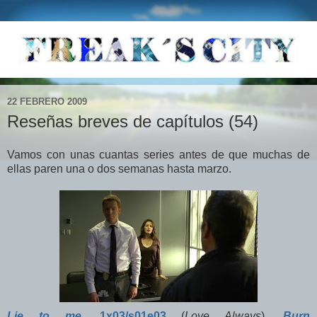
22 FEBRERO 2009
Reseñas breves de capítulos (54)
Vamos con unas cuantas series antes de que muchas de
ellas paren una o dos semanas hasta marzo.
Lie to me
,
1x03/s01e03
(
Love Always
),
Burn