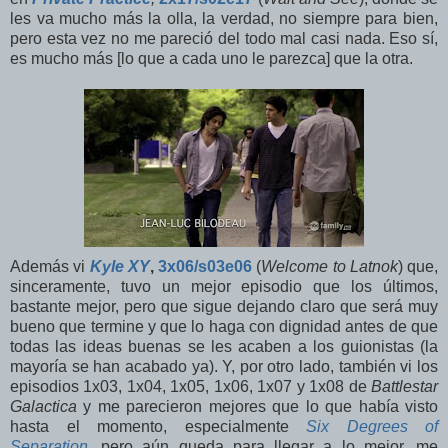
les va mucho más la olla, la verdad, no siempre para bien,
pero esta vez no me pareció del todo mal casi nada. Eso sí,
es mucho más [lo que a cada uno le parezca] que la otra.
Además vi
Kyle XY
,
3x06/s03e06
(
Welcome to Latnok
) que,
sinceramente, tuvo un mejor episodio que los últimos,
bastante mejor, pero que sigue dejando claro que será muy
bueno que termine y que lo haga con dignidad antes de que
todas las ideas buenas se les acaben a los guionistas (la
mayoría se han acabado ya). Y, por otro lado, también vi los
episodios 1x03, 1x04, 1x05, 1x06, 1x07 y 1x08 de
Battlestar
Galactica
y me parecieron mejores que lo que había visto
hasta el momento, especialmente
Six Degrees of
Separation
, pero aún queda para llegar a lo mejor, me