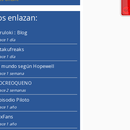
s enlazan:
ruloki :: Blog
ce 1 día
takufreaks
ce 1 día
l mundo según Hopewell
ace 1 semana
OCREOQUENO
ace 2 semanas
pisodio Piloto
ace 1 año
ixFans
ace 1 año