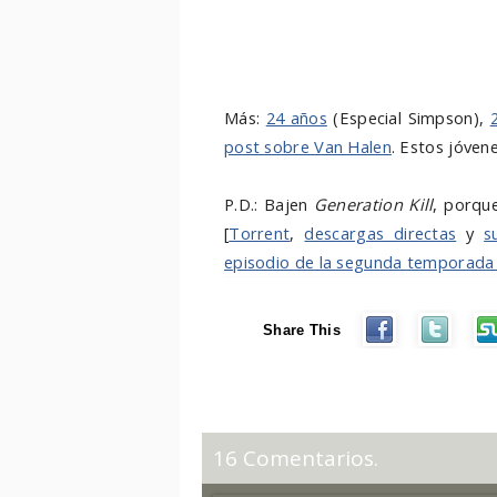
Más:
24 años
(Especial Simpson),
post sobre Van Halen
. Estos jóvene
P.D.: Bajen
Generation Kill
, porque
[
Torrent
,
descargas directas
y
s
episodio de la segunda temporad
Share This
16 Comentarios.