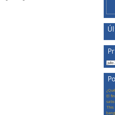
Úl
Pr
Po
¿Qué
El f
satis
This
bang