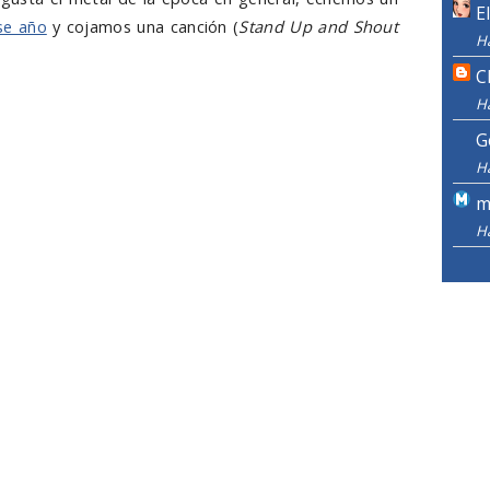
E
ese año
y cojamos una canción (
Stand Up and Shout
H
C
H
G
H
m
H