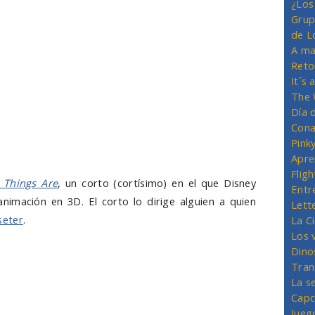
¿Los
Grup
de L
A ma
Reto
It´s
The 
Día 
Cona
Pink
Apre
Flig
 Things Are
, un corto (cortísimo) en el que Disney
Entr
nimación en 3D. El corto lo dirige alguien a quien
Lett
seter
.
La C
Los 
Dino
Tran
La s
Capc
Jueg