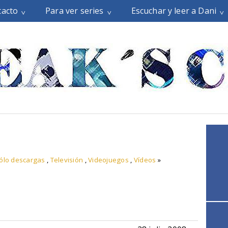
tacto
Para ver series
Escuchar y leer a Dani
ólo descargas
,
Televisión
,
Videojuegos
,
Vídeos
»