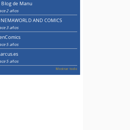
l Blog de Manu
ace 2 años
INEMAWORLD AND COMICS
ace 3 años
enComics
ace 5 años
arcus.es
ace 5 años
Mostrar todo