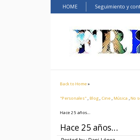
HOME
Seguimiento y con
Back to Home
»
"Personales"
,
Blog
,
Cine
,
Música
,
No s
Hace 25 años...
Hace 25 años...