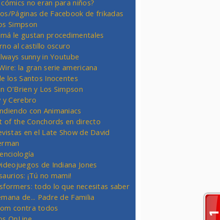
 cómics no eran para niños?
os/Páginas de Facebook de frikadas
os Simpson
má le gustan procedimentales
rno al castillo oscuro
 always sunny in Youtube
Wire: la gran serie americana
de los Santos Inocentes
n O'Brien y Los Simpson
y y Cerebro
ndiendo con Animaniacs
ht of the Conchords en directo
evistas en el Late Show de David
erman
ienciología
videojuegos de Indiana Jones
saurios: ¡Tú no mami!
sformers: todo lo que necesitas saber
emana de... Padre de Familia
om contra todos
os OnLine