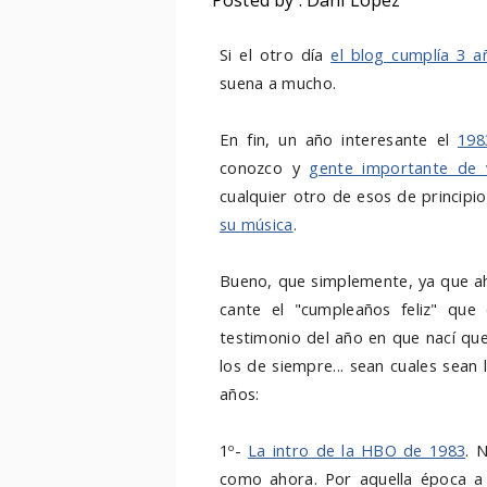
Posted by : Dani López
Si el otro día
el blog cumplía 3 a
suena a mucho.
En fin, un año interesante el
198
conozco y
gente importante de 
cualquier otro de esos de principi
su música
.
Bueno, que simplemente, ya que ah
cante el "cumpleaños feliz" que
testimonio del año en que nací que
los de siempre... sean cuales sea
años:
1º-
La intro de la HBO de 1983
. 
como ahora. Por aquella época a l