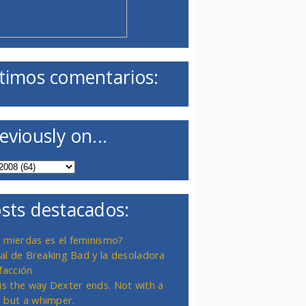
timos comentarios:
eviously on...
sts destacados:
 mierdas es el feminismo?
inal de Breaking Bad y la desoladora
facción
 is the way Dexter ends. Not with a
 but a whimper.