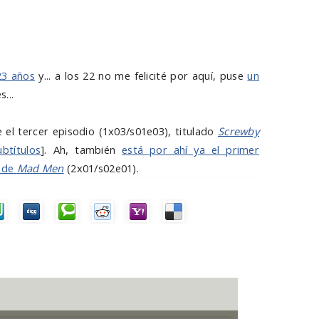
23 años
y... a los 22 no me felicité por aquí, puse
un
s...
 el tercer episodio (1x03/s01e03), titulado
Screwby
ubtítulos
]. Ah, también
está por ahí ya el primer
a de
Mad Men
(2x01/s02e01).