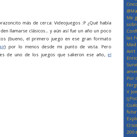
Cinc
@Mas
Me g
orazoncito más de cerca: Videojuegos :P ¿Qué había
sobr
en llamarse clásicos... y aún así fue un año un poco
Conf
las 
tos (bueno, el primero juego en ese gran formato
Mad 
ir
) por lo menos desde mi punto de vista. Pero
Ain’
es de uno de los juegos que salieron ese año,
el
Enriq
Survi
amer
Por 
Ferg
V Jo
(jPo
Cual
futu
Expl
Crisi
200 