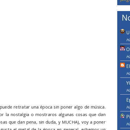
No
U
Ha
O
Ha
E
H
Y
H
E
 puede retratar una época sin poner algo de música.
H
por la nostalgia o mostraros algunas cosas que dan
P
osas que dan pena, sin duda, y MUCHA), voy a poner
H
usta el metal de la época en general, echemos un