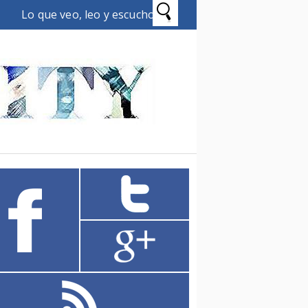
Lo que veo, leo y escucho