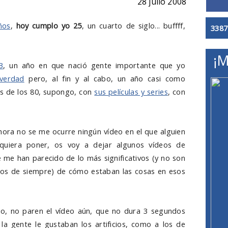
28 julio 2008
ños
,
hoy cumplo yo 25
, un cuarto de siglo... buffff,
3387
¡M
3
, un año en que nació gente importante que yo
verdad
pero, al fin y al cabo, un año casi como
os de los 80, supongo, con
sus películas y series
, con
ora no se me ocurre ningún vídeo en el que alguien
 quiera poner, os voy a dejar algunos vídeos de
 me han parecido de lo más significativos (y no son
n los de siempre) de cómo estaban las cosas en esos
No, no paren el vídeo aún, que no dura 3 segundos
a gente le gustaban los artificios, como a los de