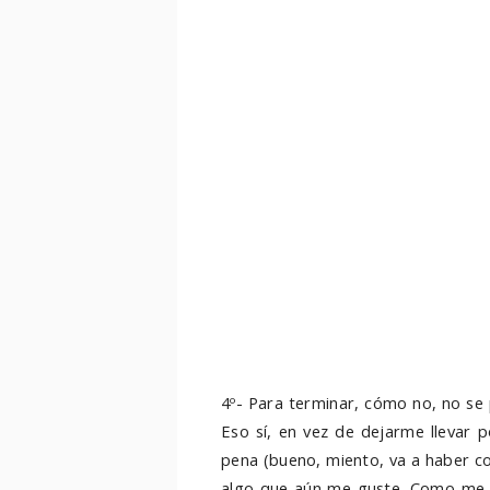
4º- Para terminar, cómo no, no se
Eso sí, en vez de dejarme llevar 
pena (bueno, miento, va a haber c
algo que aún me guste. Como me g