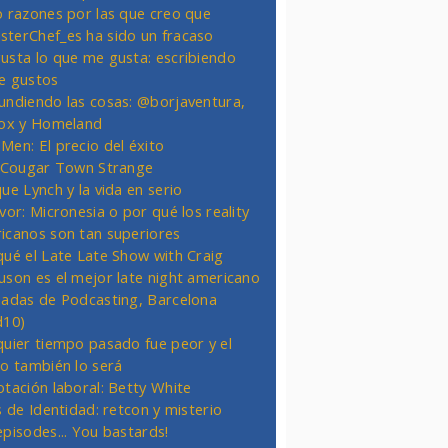
o razones por las que creo que
terChef_es ha sido un fracaso
usta lo que me gusta: escribiendo
e gustos
undiendo las cosas: @borjaventura,
Fox y Homeland
Men: El precio del éxito
t Cougar Town Strange
ue Lynch y la vida en serio
vor: Micronesia o por qué los reality
icanos son tan superiores
qué el Late Late Show with Craig
uson es el mejor late night americano
nadas de Podcasting, Barcelona
d10)
quier tiempo pasado fue peor y el
ro también lo será
otación laboral: Betty White
s de Identidad: retcon y misterio
episodes... You bastards!