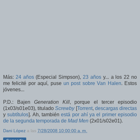
Más:
24 años
(Especial Simpson),
23 años
y... a los 22 no
me felicité por aquí, puse
un post sobre Van Halen
. Estos
jóvenes...
P.D.: Bajen
Generation Kill
, porque el tercer episodio
(1x03/s01e03), titulado
Screwby
[
Torrent
,
descargas directas
y
subtítulos
]. Ah, también
está por ahí ya el primer episodio
de la segunda temporada de
Mad Men
(2x01/s02e01).
Dani López
a las
7/28/2008 10:00:00 a. m.